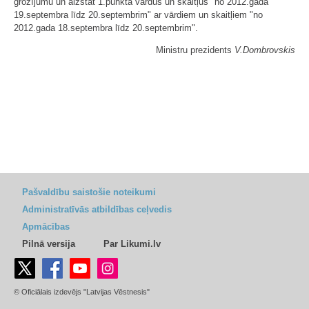
grozījumu un aizstāt 1.punktā vārdus un skaitļus "no 2012.gada
19.septembra līdz 20.septembrim" ar vārdiem un skaitļiem "no
2012.gada 18.septembra līdz 20.septembrim".
Ministru prezidents
V.Dombrovskis
Pašvaldību saistošie noteikumi
Administratīvās atbildības ceļvedis
Apmācības
Pilnā versija
Par Likumi.lv
© Oficiālais izdevējs "Latvijas Vēstnesis"