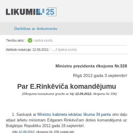
Darbības ar dokumentu
Tiesību akts:
spēkā esošs
Attēlotā redakcija: 12.09.2012. - ... /
Spēkā esošā
Ministru prezidenta rīkojums Nr.328
Rīgā 2012.gada 3.septembrī
Par E.Rinkēviča komandējumu
(Rīkojuma nosaukums grozīts ar Mp
12.09.2012.
rīkojumu Nr.336)
1. Saskaņā ar
Ministru kabineta iekārtas likuma
34.panta
otro daļu
atļaut ārlietu ministram Edgaram Rinkēvičam doties komandējumā uz
Bulgārijas Republiku 2012.gada 19.septembrī.
(Mp
12.09.2012.
rīkojuma Nr.336 redakcijā)