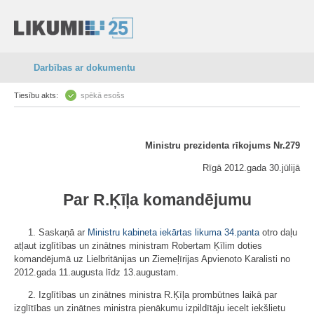
Darbības ar dokumentu
Tiesību akts:
spēkā esošs
Ministru prezidenta rīkojums Nr.279
Rīgā 2012.gada 30.jūlijā
Par R.Ķīļa komandējumu
1. Saskaņā ar
Ministru kabineta iekārtas likuma
34.panta
otro daļu
atļaut izglītības un zinātnes ministram Robertam Ķīlim doties
komandējumā uz Lielbritānijas un Ziemeļīrijas Apvienoto Karalisti no
2012.gada 11.augusta līdz 13.augustam.
2. Izglītības un zinātnes ministra R.Ķīļa prombūtnes laikā par
izglītības un zinātnes ministra pienākumu izpildītāju iecelt iekšlietu