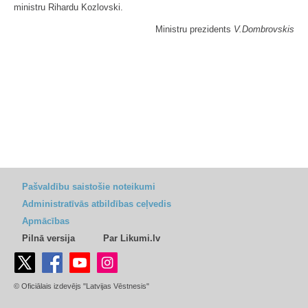
ministru Rihardu Kozlovski.
Ministru prezidents
V.Dombrovskis
Pašvaldību saistošie noteikumi
Administratīvās atbildības ceļvedis
Apmācības
Pilnā versija
Par Likumi.lv
© Oficiālais izdevējs "Latvijas Vēstnesis"