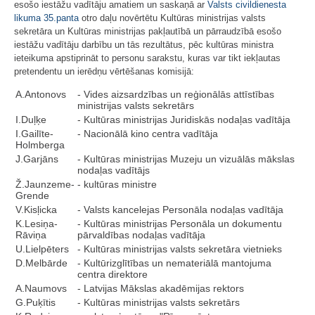
esošo iestāžu vadītāju amatiem un saskaņā ar
Valsts civildienesta
likuma
35.panta
otro daļu novērtētu Kultūras ministrijas valsts
sekretāra un Kultūras ministrijas pakļautībā un pārraudzībā esošo
iestāžu vadītāju darbību un tās rezultātus, pēc kultūras ministra
ieteikuma apstiprināt to personu sarakstu, kuras var tikt iekļautas
pretendentu un ierēdņu vērtēšanas komisijā:
A.Antonovs
- Vides aizsardzības un reģionālās attīstības
ministrijas valsts sekretārs
I.Duļķe
- Kultūras ministrijas Juridiskās nodaļas vadītāja
I.Gailīte-
- Nacionālā kino centra vadītāja
Holmberga
J.Garjāns
- Kultūras ministrijas Muzeju un vizuālās mākslas
nodaļas vadītājs
Ž.Jaunzeme-
- kultūras ministre
Grende
V.Kisļicka
- Valsts kancelejas Personāla nodaļas vadītāja
K.Lesiņa-
- Kultūras ministrijas Personāla un dokumentu
Rāviņa
pārvaldības nodaļas vadītāja
U.Lielpēters
- Kultūras ministrijas valsts sekretāra vietnieks
D.Melbārde
- Kultūrizglītības un nemateriālā mantojuma
centra direktore
A.Naumovs
- Latvijas Mākslas akadēmijas rektors
G.Puķītis
- Kultūras ministrijas valsts sekretārs