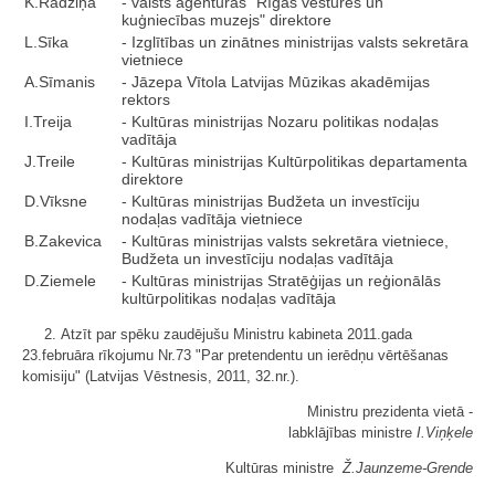
K.Radziņa
- valsts aģentūras "Rīgas vēstures un
kuģniecības muzejs" direktore
L.Sīka
- Izglītības un zinātnes ministrijas valsts sekretāra
vietniece
A.Sīmanis
- Jāzepa Vītola Latvijas Mūzikas akadēmijas
rektors
I.Treija
- Kultūras ministrijas Nozaru politikas nodaļas
vadītāja
J.Treile
- Kultūras ministrijas Kultūrpolitikas departamenta
direktore
D.Vīksne
- Kultūras ministrijas Budžeta un investīciju
nodaļas vadītāja vietniece
B.Zakevica
- Kultūras ministrijas valsts sekretāra vietniece,
Budžeta un investīciju nodaļas vadītāja
D.Ziemele
- Kultūras ministrijas Stratēģijas un reģionālās
kultūrpolitikas nodaļas vadītāja
2. Atzīt par spēku zaudējušu Ministru kabineta 2011.gada
23.februāra rīkojumu Nr.73 "Par pretendentu un ierēdņu vērtēšanas
komisiju" (Latvijas Vēstnesis, 2011, 32.nr.).
Ministru prezidenta vietā -
labklājības ministre
I.Viņķele
Kultūras ministre
Ž.Jaunzeme-Grende