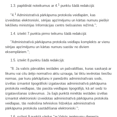
1
1.3. papildināt noteikumus ar 4.
punktu šādā redakcijā:
1
"4.
Administratīvā pārkāpuma protokola veidlapām, kas
izveidotas elektroniski, sērijas apzīmējumu un kārtas numuru piešķir
Iekšlietu ministrijas Informācijas centrs tiešsaistes režīmā.";
1.4. izteikt 7.punkta pirmo teikumu šādā redakcijā:
"Administratīvā pārkāpuma protokola veidlapu komplekts ar vienu
sērijas apzīmējumu un kārtas numuru sastāv no diviem
eksemplāriem.";
1.5. izteikt 8.punktu šādā redakcijā:
"8. Ja valsts pārvaldes iestādes un pašvaldības, kuras saskaņā ar
likumu vai citu ārējo normatīvo aktu uzrauga, lai tiktu ievērotas tiesību
normas, par kuru pārkāpšanu ir paredzēts administratīvais sods,
izvēlas izmantot tipogrāfiski izgatavotas administratīvā pārkāpuma
protokola veidlapas, tās pasūta veidlapas tipogrāfijā, kā arī sedz to
izgatavošanas izdevumus. Ja šajā punktā minētās iestādes izvēlas
izmantot elektroniski izveidotas administratīvā pārkāpuma protokola
veidlapas, tās nodrošina tehniskos līdzekļus administratīvā
pārkāpuma protokola sastādīšanai elektroniski.";
1.6. svītrot 9.punktā vārdus "ar Valsts ieņēmumu dienesta