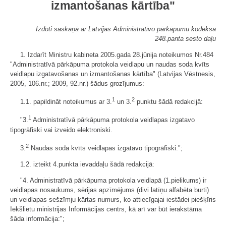
izmantošanas kārtība"
Izdoti saskaņā ar Latvijas Administratīvo pārkāpumu kodeksa
248.panta sesto daļu
1. Izdarīt Ministru kabineta 2005.gada 28.jūnija noteikumos Nr.484
"Administratīvā pārkāpuma protokola veidlapu un naudas soda kvīts
veidlapu izgatavošanas un izmantošanas kārtība" (Latvijas Vēstnesis,
2005, 106.nr.; 2009, 92.nr.) šādus grozījumus:
1
2
1.1. papildināt noteikumus ar 3.
un 3.
punktu šādā redakcijā:
1
"3.
Administratīvā pārkāpuma protokola veidlapas izgatavo
tipogrāfiski vai izveido elektroniski.
2
3.
Naudas soda kvīts veidlapas izgatavo tipogrāfiski.";
1.2. izteikt 4.punkta ievaddaļu š
ādā redakcijā:
"4. Administratīvā pārkāpuma protokola veidlapā (1.pielikums) ir
veidlapas nosaukums, sērijas apzīmējums (divi latīņu alfabēta burti)
un veidlapas sešzīmju kārtas numurs, ko attiecīgajai iestādei piešķīris
Iekšlietu ministrijas Informācijas centrs, kā arī var būt ierakstāma
šāda informācija:";