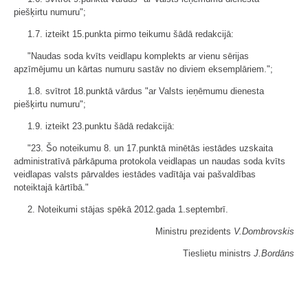
pieš
ķirtu numuru";
1.7. izteikt 15.punkta pirmo teikumu šādā redakcijā:
"Naudas soda kvīts veidlapu komplekts ar vienu sērijas
apzīmējumu un kārtas numuru sastāv no diviem eksemplāriem.";
1.8. svītrot 18.punktā vārdus "ar Valsts ieņēmumu dienesta
piešķirtu numuru";
1.9. izteikt 23.punktu šādā redakcijā:
"23. Šo noteikumu 8. un 17.punktā minētās iestādes uzskaita
administratīvā pārkāpuma protokola veidlapas un naudas soda kvīts
veidlapas valsts pārvaldes iestādes vadītāja vai pašvaldības
noteiktajā kārtībā."
2. Noteikumi stājas spēkā 2012.gada 1.septembrī.
Ministru prezidents
V.Dombrovskis
Tieslietu ministrs
J.Bordāns