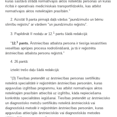
kuras sastāvā strādā normatīvajos aktos noteiktās personas un kuras
rīcībā ir operatīvais medicīniskais transportlīdzeklis, kas atbilst
normatīvajos aktos noteiktajām prasībām."
2. Aizstāt 9.panta pirmajā daļā vārdus "jaundzimušo un bērnu
slimību reģistru" ar vārdiem "un jaundzimušo reģistru".
1
3. Papildināt II nodaļu ar 12.
pantu šādā redakcijā:
1
"
12.
pants.
Ārstniecības atbalsta persona ir tiesīga iesaistīties
veselības aprūpes procesa nodrošināšanā, ja tā ir reģistrēta
ārstniecības atbalsta personu reģistrā."
4. 26.pantā:
izteikt trešo daļu šādā redakcijā:
"(3) Tiesības pretendēt uz ārstniecības personas sertifikātu
noteiktā specialitātē ir reģistrētām ārstniecības personām, kuras
apguvušas izglītības programmu, kas atbilst normatīvajos aktos
noteiktajām prasībām attiecībā uz izglītību, kāda nepieciešama
konkrētās specialitātes iegūšanai. Tiesības pretendēt uz ārstniecisko
un diagnostisko metožu sertifikātu noteiktā ārstnieciskā vai
diagnostiskā metodē ir reģistrētām ārstniecības personām, kuras
apguvušas attiecīgās ārstnieciskās vai diagnostiskās metodes