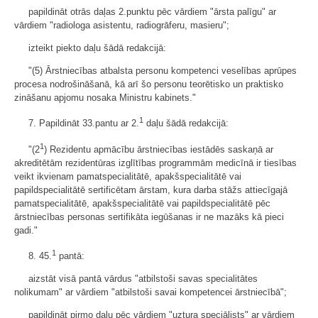
papildināt otrās daļas 2.punktu pēc vārdiem "ārsta palīgu" ar
vārdiem "radiologa asistentu, radiogrāferu, masieru";
izteikt piekto daļu šādā redakcijā:
"(5) Ārstniecības atbalsta personu kompetenci veselības aprūpes
procesa nodrošināšanā, kā arī šo personu teorētisko un praktisko
zināšanu apjomu nosaka Ministru kabinets."
1
7. Papildināt 33.pantu ar 2.
daļu šādā redakcijā:
1
"(2
) Rezidentu apmācību ārstniecības iestādēs saskaņā ar
akreditētām rezidentūras izglītības programmām medicīnā ir tiesības
veikt ikvienam pamatspecialitātē, apakšspecialitātē vai
papildspecialitātē sertificētam ārstam, kura darba stāžs attiecīgajā
pamatspecialitātē, apakšspecialitātē vai papildspecialitātē pēc
ārstniecības personas sertifikāta iegūšanas ir ne mazāks kā pieci
gadi."
1
8. 45.
pantā:
aizstāt visā pantā vārdus "atbilstoši savas specialitātes
nolikumam" ar vārdiem "atbilstoši savai kompetencei ārstniecībā";
papildināt pirmo daļu pēc vārdiem "uztura speciālists" ar vārdiem