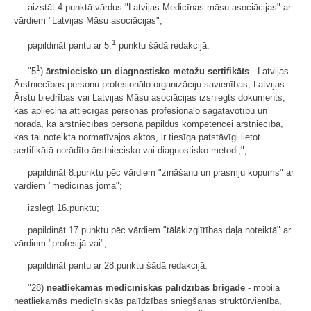
aizstāt 4.punktā vārdus "Latvijas Medicīnas māsu asociācijas" ar
vārdiem "Latvijas Māsu asociācijas";
1
papildināt pantu ar 5.
punktu šādā redakcijā:
1
"5
)
ārstniecisko un diagnostisko metožu sertifikāts
- Latvijas
Ārstniecības personu profesionālo organizāciju savienības, Latvijas
Ārstu biedrības vai Latvijas Māsu asociācijas izsniegts dokuments,
kas apliecina attiecīgās personas profesionālo sagatavotību un
norāda, ka ārstniecības persona papildus kompetencei ārstniecībā,
kas tai noteikta normatīvajos aktos, ir tiesīga patstāvīgi lietot
sertifikātā norādīto ārstniecisko vai diagnostisko metodi;";
papildināt 8.punktu pēc vārdiem "zināšanu un prasmju kopums" ar
vārdiem "medicīnas jomā";
izslēgt 16.punktu;
papildināt 17.punktu pēc vārdiem "tālākizglītības daļa noteiktā" ar
vārdiem "profesijā vai";
papildināt pantu ar 28.punktu šādā redakcijā:
"28)
neatliekamās medicīniskās palīdzības brigāde
- mobila
neatliekamās medicīniskās palīdzības sniegšanas struktūrvienība,