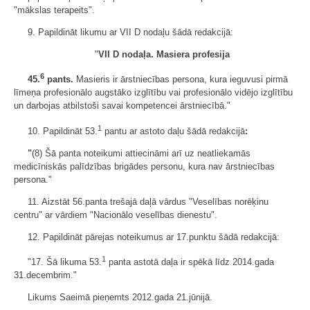
"mākslas terapeits".
9. Papildināt likumu ar VII D nodaļu šādā redakcijā:
"
VII D nodaļa.
Masiera profesija
6
45.
pants.
Masieris ir ārstniecības persona, kura ieguvusi pirmā
līmeņa profesionālo augstāko izglītību vai profesionālo vidējo izglītību
un darbojas atbilstoši savai kompetencei ārstniecībā."
1
10. Papildināt 53.
pantu ar astoto daļu šādā redakcijā
:
"
(8) Šā panta noteikumi attiecināmi arī uz neatliekamās
medicīniskās palīdzības brigādes personu, kura nav ārstniecības
persona."
11. Aizstāt 56.panta trešajā daļā vārdus "Veselības norēķinu
centru" ar vārdiem "Nacionālo veselības dienestu".
12. Papildināt pārejas noteikumus ar 17.punktu šādā redakcijā:
1
"17. Šā likuma 53.
panta astotā daļa ir spēkā līdz 2014.gada
31.decembrim."
Likums Saeimā pieņemts 2012.gada 21.jūnijā.