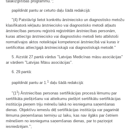
tālākizglītības programmu.";
papildināt pantu ar ceturto daļu šādā redakcijā:
"(4) Patstāvīgi lietot konkrētu ārstniecisko un diagnostisko metožu
klasifikatorā iekļautu ārstniecisko vai diagnostisko metodi atļauts
ārstniecības personu reģistrā reģistrētām ārstniecības personām,
kuras attiecīgo ārstniecisko vai diagnostisko metodi lieto atbilstoši
normatīvajos aktos noteiktajai kompetencei ārstniecībā vai kuras ir
sertificētas attiecīgajā ārstnieciskajā vai diagnostiskajā metodē."
5. Aizstāt 27.pantā vārdus "Latvijas Medicīnas māsu asociācijas"
ar vārdiem "Latvijas Māsu asociācijas".
6. 29.pantā:
1
papildināt pantu ar 1.
daļu šādā redakcijā:
1
"(1
) Ārstniecības personas sertifikācijas procesā lēmumu par
sertifikāta piešķiršanu vai atteikumu piešķirt sertifikātu sertifikācijas
institūcija pieņem triju mēnešu laikā no iesnieguma saņemšanas
dienas. Objektīvu iemeslu dēļ sertifikācijas institūcija var pagarināt
lēmuma pieņemšanas termiņu uz laiku, kas nav ilgāks par četriem
mēnešiem no iesnieguma saņemšanas dienas, par to paziņojot
iesniedzējam.";