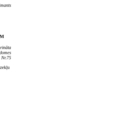
imants
AM
rināta
adomes
 Nr.75
dzekļu