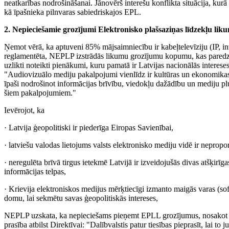
neatkarības nodrošināšanai. Jānovērš interešu konflikta situācija, kurā
kā īpašnieka pilnvaras sabiedriskajos EPL.
2. Nepieciešamie grozījumi Elektronisko plašsaziņas līdzekļu lik
Ņemot vērā, ka aptuveni 85% mājsaimniecību ir kabeļtelevīziju (IP, in
reglamentēta, NEPLP izstrādās likumu grozījumu kopumu, kas paredzēti
uzlikti noteikti pienākumi, kuru pamatā ir Latvijas nacionālās interes
"Audiovizuālo mediju pakalpojumi vienlīdz ir kultūras un ekonomikas
īpaši nodrošinot informācijas brīvību, viedokļu dažādību un mediju pl
šiem pakalpojumiem."
Ievērojot, ka
· Latvija ģeopolitiski ir piederīga Eiropas Savienībai,
· latviešu valodas lietojums valsts elektronisko mediju vidē ir nepropo
· neregulēta brīvā tirgus ietekmē Latvijā ir izveidojušās divas atšķirīga
informācijas telpas,
· Krievija elektroniskos medijus mērķtiecīgi izmanto maigās varas (sof
domu, lai sekmētu savas ģeopolitiskās intereses,
NEPLP uzskata, ka nepieciešams pieņemt EPLL grozījumus, nosakot nor
prasība atbilst Direktīvai: "Dalībvalstis patur tiesības pieprasīt, lai t