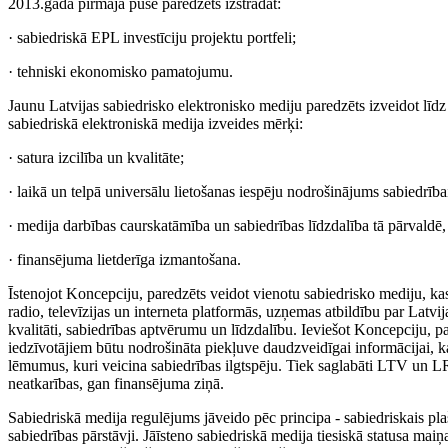
2013.gada pirmajā pusē paredzēts izstrādāt:
· sabiedriskā EPL investīciju projektu portfeli;
· tehniski ekonomisko pamatojumu.
Jaunu Latvijas sabiedrisko elektronisko mediju paredzēts izveidot līd
sabiedriskā elektroniskā medija izveides mērķi:
· satura izcilība un kvalitāte;
· laikā un telpā universālu lietošanas iespēju nodrošinājums sabiedr
· medija darbības caurskatāmība un sabiedrības līdzdalība tā pārvaldē, 
· finansējuma lietderīga izmantošana.
Īstenojot Koncepciju, paredzēts veidot vienotu sabiedrisko mediju, ka
radio, televīzijas un interneta platformās, uzņemas atbildību par Latvij
kvalitāti, sabiedrības aptvērumu un līdzdalību. Ieviešot Koncepciju, p
iedzīvotājiem būtu nodrošināta piekļuve daudzveidīgai informācijai, k
lēmumus, kuri veicina sabiedrības ilgtspēju. Tiek saglabāti LTV un L
neatkarības, gan finansējuma ziņā.
Sabiedriskā medija regulējums jāveido pēc principa - sabiedriskais plašs
sabiedrības pārstāvji. Jāīsteno sabiedriskā medija tiesiskā statusa maiņ