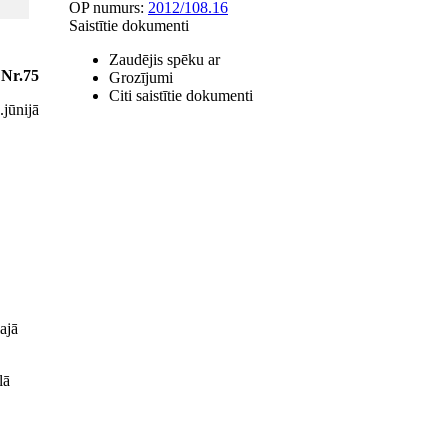
OP numurs:
2012/108.16
Saistītie dokumenti
Zaudējis spēku ar
 Nr.75
Grozījumi
Citi saistītie dokumenti
jūnijā
ajā
lā