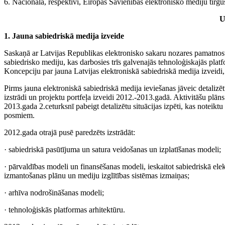
6. Nacionālā, respektīvi, Eiropas Savienības elektronisko mediju tirgus
U
1. Jauna sabiedriskā medija izveide
Saskaņā ar Latvijas Republikas elektronisko sakaru nozares pamatno
sabiedrisko mediju, kas darbosies trīs galvenajās tehnoloģiskajās platf
Koncepciju par jauna Latvijas elektroniskā sabiedriskā medija izveidi
Pirms jauna elektroniskā sabiedriskā medija ieviešanas jāveic detalizē
izstrādi un projektu portfeļa izveidi 2012.-2013.gadā. Aktivitāšu plān
2013.gada 2.ceturksnī pabeigt detalizētu situācijas izpēti, kas noteikt
posmiem.
2012.gada otrajā pusē paredzēts izstrādāt:
· sabiedriskā pasūtījuma un satura veidošanas un izplatīšanas modeli;
· pārvaldības modeli un finansēšanas modeli, ieskaitot sabiedriskā elek
izmantošanas plānu un mediju izglītības sistēmas izmaiņas;
· arhīva nodrošināšanas modeli;
· tehnoloģiskās platformas arhitektūru.