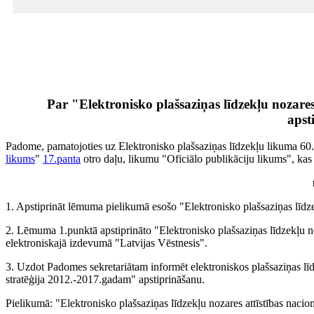
Par "Elektronisko plašsaziņas līdzekļu nozares
apst
Padome, pamatojoties uz Elektronisko plašsaziņas līdzekļu likuma 60.
likums
"
17.panta
otro daļu, likumu "Oficiālo publikāciju likums", kas 
1. Apstiprināt lēmuma pielikumā esošo "Elektronisko plašsaziņas līdze
2. Lēmuma 1.punktā apstiprināto "Elektronisko plašsaziņas līdzekļu no
elektroniskajā izdevumā "Latvijas Vēstnesis".
3. Uzdot Padomes sekretariātam informēt elektroniskos plašsaziņas līdz
stratēģija 2012.-2017.gadam" apstiprināšanu.
Pielikumā: "Elektronisko plašsaziņas līdzekļu nozares attīstības naci