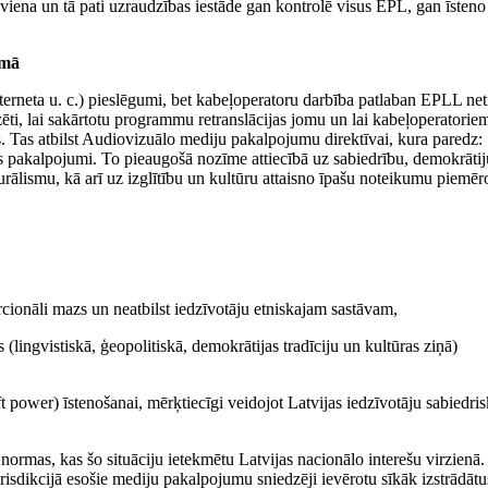
 viena un tā pati uzraudzības iestāde gan kontrolē visus EPL, gan īsteno 
umā
terneta u. c.) pieslēgumi, bet kabeļoperatoru darbība patlaban EPLL net
, lai sakārtotu programmu retranslācijas jomu un lai kabeļoperatoriem
es. Tas atbilst Audiovizuālo mediju pakalpojumu direktīvai, kura paredz:
 pakalpojumi. To pieaugošā nozīme attiecībā uz sabiedrību, demokrātij
urālismu, kā arī uz izglītību un kultūru attaisno īpašu noteikumu piemē
rcionāli mazs un neatbilst iedzīvotāju etniskajam sastāvam,
s (lingvistiskā, ģeopolitiskā, demokrātijas tradīciju un kultūras ziņā)
t power) īstenošanai, mērķtiecīgi veidojot Latvijas iedzīvotāju sabiedri
mas, kas šo situāciju ietekmētu Latvijas nacionālo interešu virzienā.
o jurisdikcijā esošie mediju pakalpojumu sniedzēji ievērotu sīkāk izstrādātu