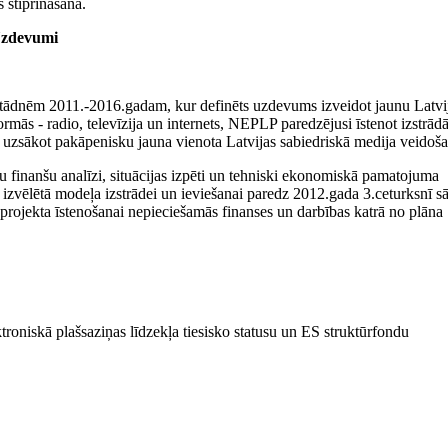
 stiprināšana.
zdevumi
stādnēm 2011.-2016.gadam, kur definēts uzdevums izveidot jaunu Latvi
ormās - radio, televīzija un internets, NEPLP paredzējusi īstenot izstrād
, uzsākot pakāpenisku jauna vienota Latvijas sabiedriskā medija veidoš
tu finanšu analīzi, situācijas izpēti un tehniski ekonomiskā pamatojuma
s izvēlētā modeļa izstrādei un ieviešanai paredz 2012.gada 3.ceturksnī s
u projekta īstenošanai nepieciešamās finanses un darbības katrā no plāna
troniskā plašsaziņas līdzekļa tiesisko statusu un ES struktūrfondu