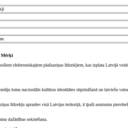
kļi
ome
Mērķi
sošiem elektroniskajiem plašsaziņas līdzekļiem, kas izplata Latvijā veid
ediju lomu nacionālās kultūras identitātes stiprināšanā un latviešu valo
iņas līdzekļu apraides visā Latvijas teritorijā, it īpaši austrumu pierobe
grammu dažādības sekmēšana.