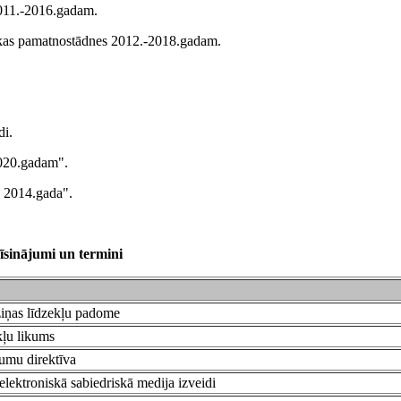
2011.-2016.gadam.
litikas pamatnostādnes 2012.-2018.gadam.
di.
2020.gadam".
o 2014.gada".
īsinājumi un termini
ziņas līdzekļu padome
kļu likums
umu direktīva
elektroniskā sabiedriskā medija izveidi