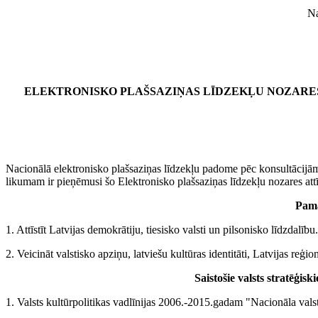
Na
ELEKTRONISKO PLAŠSAZIŅAS LĪDZEKĻU NOZARES 
Nacionālā elektronisko plašsaziņas līdzekļu padome pēc konsultācijām 
likumam ir pieņēmusi šo Elektronisko plašsaziņas līdzekļu nozares att
Pama
1. Attīstīt Latvijas demokrātiju, tiesisko valsti un pilsonisko līdzdalību.
2. Veicināt valstisko apziņu, latviešu kultūras identitāti, Latvijas reģion
Saistošie valsts stratēģis
1. Valsts kultūrpolitikas vadlīnijas 2006.-2015.gadam "Nacionāla vals