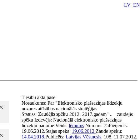
LV
EN
Tiesību akta pase
Nosaukums:
Par "Elektronisko plašsaziņas līdzekļu
nozares attīstības nacionālās stratēģijas
Zaudējis spēku
Statuss:
2012.-2017.gadam" ..
zaudējis
spēku
Izdevējs:
Nacionālā elektronisko plašsaziņas
līdzekļu padome
Veids:
lēmums
Numurs:
75
Pieņemts:
19.06.2012.
Stājas spēkā:
19.06.2012.
Zaudē spēku:
14.04.2018.
Publicēts:
Latvijas Vēstnesis
, 108, 11.07.2012.