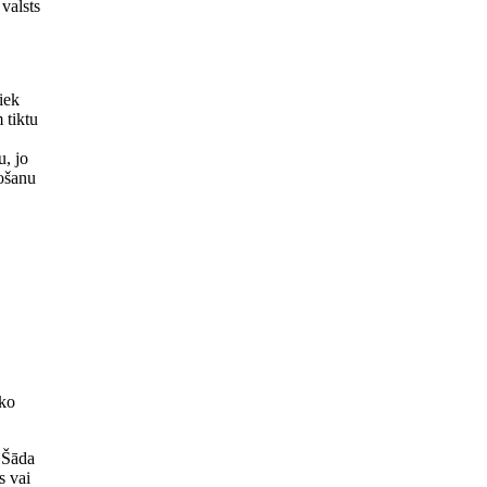
valsts
iek
 tiktu
u, jo
rošanu
sko
 Šāda
s vai