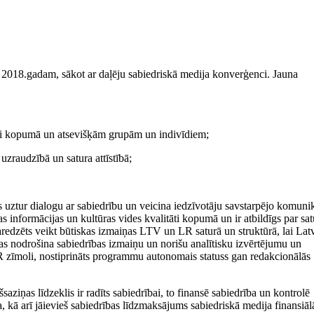
z 2018.gadam, sākot ar daļēju sabiedriskā medija konverģenci. Jauna
ībai kopumā un atsevišķām grupām un indivīdiem;
uzraudzībā un satura attīstībā;
s uztur dialogu ar sabiedrību un veicina iedzīvotāju savstarpējo komuni
as informācijas un kultūras vides kvalitāti kopumā un ir atbildīgs par sat
aredzēts veikt būtiskas izmaiņas LTV un LR saturā un struktūrā, lai Latv
as nodrošina sabiedrības izmaiņu un norišu analītisku izvērtējumu un
R zīmoli, nostiprināts programmu autonomais statuss gan redakcionālās
aziņas līdzeklis ir radīts sabiedrībai, to finansē sabiedrība un kontrolē
a, kā arī jāievieš sabiedrības līdzmaksājums sabiedriskā medija finansiāl