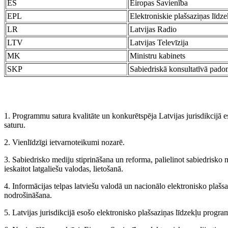
ES
Eiropas Savienība
EPL
Elektroniskie plašsaziņas līdze
LR
Latvijas Radio
LTV
Latvijas Televīzija
MK
Ministru kabinets
SKP
Sabiedriskā konsultatīvā pad
1. Programmu satura kvalitāte un konkurētspēja Latvijas jurisdikcijā e
saturu.
2. Vienlīdzīgi ietvarnoteikumi nozarē.
3. Sabiedrisko mediju stiprināšana un reforma, palielinot sabiedrisko m
ieskaitot latgaliešu valodas, lietošanā.
4. Informācijas telpas latviešu valodā un nacionālo elektronisko plašsaz
nodrošināšana.
5. Latvijas jurisdikcijā esošo elektronisko plašsaziņas līdzekļu pro