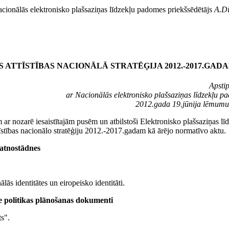
cionālās elektronisko plašsaziņas līdzekļu padomes priekšsēdētājs
A.D
ATTĪSTĪBAS NACIONĀLĀ STRATĒĢIJA 2012.-2017.GAD
Apstip
ar Nacionālās elektronisko plašsaziņas līdzekļu p
2012.gada 19.jūnija lēmumu
ar nozarē iesaistītajām pusēm un atbilstoši Elektronisko plašsaziņas lī
īstības nacionālo stratēģiju 2012.-2017.gadam kā ārējo normatīvo aktu.
tnostādnes
ālās identitātes un eiropeisko identitāti.
kie politikas plānošanas dokumenti
ts".