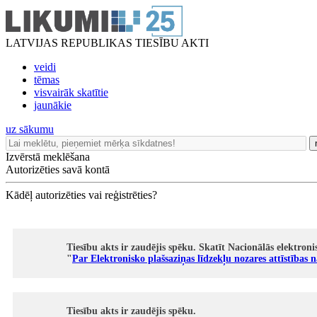
LATVIJAS REPUBLIKAS TIESĪBU AKTI
veidi
tēmas
visvairāk skatītie
jaunākie
uz sākumu
Izvērstā meklēšana
Autorizēties savā kontā
Kādēļ autorizēties vai reģistrēties?
Tiesību akts ir zaudējis spēku. Skatīt Nacionālās elektro
"
Par Elektronisko plašsaziņas līdzekļu nozares attīstības
Tiesību akts ir zaudējis spēku.