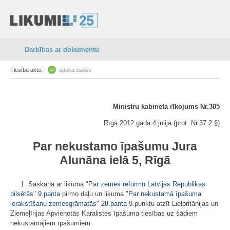
Darbības ar dokumentu
Tiesību akts:
spēkā esošs
Ministru kabineta rīkojums Nr.305
Rīgā 2012.gada 4.jūlijā (prot. Nr.37 2.§)
Par nekustamo īpašumu Jura
Alunāna ielā 5, Rīgā
1. Saskaņā ar likuma "
Par zemes reformu Latvijas Republikas
pilsētās
"
9.panta
pirmo daļu un likuma "
Par nekustamā īpašuma
ierakstīšanu zemesgrāmatās
"
28.panta
9.punktu atzīt Lielbritānijas un
Ziemeļīrijas Apvienotās Karalistes īpašuma tiesības uz šādiem
nekustamajiem īpašumiem: