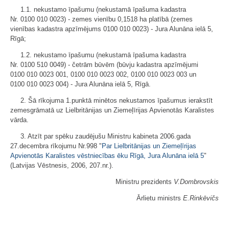
1.1. nekustamo īpašumu (nekustamā īpašuma kadastra
Nr. 0100 010 0023) - zemes vienību 0,1518 ha platībā (zemes
vienības kadastra apzīmējums 0100 010 0023) - Jura Alunāna ielā 5,
Rīgā;
1.2. nekustamo īpašumu (nekustamā īpašuma kadastra
Nr. 0100 510 0049) - četrām būvēm (būvju kadastra apzīmējumi
0100 010 0023 001, 0100 010 0023 002, 0100 010 0023 003 un
0100 010 0023 004) - Jura Alunāna ielā 5, Rīgā.
2. Šā rīkojuma 1.punktā minētos nekustamos īpašumus ierakstīt
zemesgrāmatā uz Lielbritānijas un Ziemeļīrijas Apvienotās Karalistes
vārda.
3. Atzīt par spēku zaudējušu Ministru kabineta 2006.gada
27.decembra rīkojumu Nr.998 "
Par Lielbritānijas un Ziemeļīrijas
Apvienotās Karalistes vēstniecības ēku Rīgā, Jura Alunāna ielā 5
"
(Latvijas Vēstnesis, 2006, 207.nr.).
Ministru prezidents
V.Dombrovskis
Ārlietu ministrs
E.Rinkēvičs