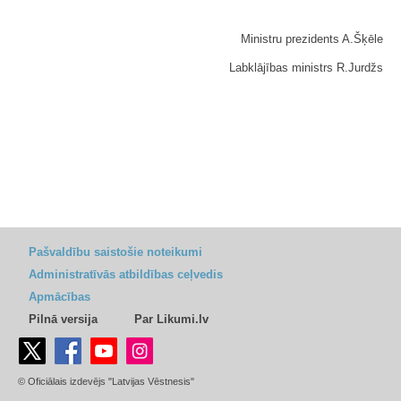
Ministru prezidents A.Šķēle
Labklājības ministrs R.Jurdžs
Pašvaldību saistošie noteikumi
Administratīvās atbildības ceļvedis
Apmācības
Pilnā versija
Par Likumi.lv
© Oficiālais izdevējs "Latvijas Vēstnesis"