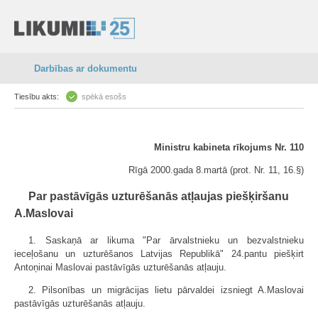
Darbības ar dokumentu
Tiesību akts:
spēkā esošs
Ministru kabineta rīkojums Nr. 110
Rīgā 2000.gada 8.martā (prot. Nr. 11, 16.§)
Par pastāvīgās uzturēšanās atļaujas piešķiršanu
A.Maslovai
1. Saskaņā ar likuma "Par ārvalstnieku un bezvalstnieku
ieceļošanu un uzturēšanos Latvijas Republikā" 24.pantu piešķirt
Antoņinai Maslovai pastāvīgās uzturēšanās atļauju.
2. Pilsonības un migrācijas lietu pārvaldei izsniegt A.Maslovai
pastāvīgās uzturēšanās atļauju.