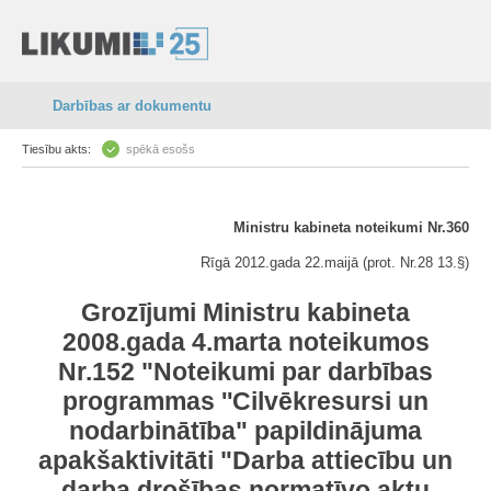
Darbības ar dokumentu
Tiesību akts:
spēkā esošs
Ministru kabineta
noteikumi Nr.360
Rīgā 2012.gada 22.maijā (prot. Nr.28 13.§)
Grozījumi Ministru kabineta
2008.gada 4.marta noteikumos
Nr.152 "Noteikumi par darbības
programmas ''Cilvēkresursi un
nodarbinātība" papildinājuma
apakšaktivitāti "Darba attiecību un
darba drošības normatīvo aktu