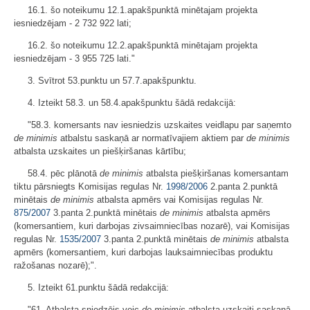
16.1.
šo noteikumu 12.1.apakšpunktā minētajam projekta
iesniedzējam - 2 732 922 lati;
16.2. šo noteikumu 12.2.apakšpunktā minētajam projekta
iesniedzējam - 3 955 725 lati."
3. Svītrot 53.punktu un 57.7.apakšpunktu.
4. Izteikt 58.3. un 58.4.apakšpunktu š
ādā redakcijā:
"58.3.
komersants nav iesniedzis uzskaites veidlapu par saņemto
de minimis
atbalstu saskaņā ar normatīvajiem aktiem par
de minimis
atbalsta uzskaites un piešķiršanas kārtību;
58.4.
pēc plānotā
de minimis
atbalsta piešķiršanas komersantam
tiktu pārsniegts Komisijas regulas Nr.
1998/2006
2.panta 2.punktā
minētais
de minimis
atbalsta apmērs vai Komisijas regulas Nr.
875/2007
3.panta 2.punktā minētais
de minimis
atbalsta apmērs
(komersantiem, kuri darbojas zivsaimniecības nozarē), vai Komisijas
regulas Nr.
1535/2007
3.panta 2.punktā minētais
de minimis
atbalsta
apmērs (komersantiem, kuri darbojas lauksaimniecības produktu
ražošanas nozarē);".
5. Izteikt 61.punktu š
ādā redakcijā:
"61.
Atbalsta sniedzējs veic
de minimis
atbalsta uzskaiti saskaņā