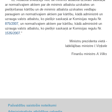
ar normatīvajiem aktiem par
de minimis
atbalsta uzskaites un
piešķiršanas kārtību un
de minimis
atbalsta uzskaites veidlapu
paraugiem un normatīvajiem aktiem par kārtību, kādā administrē un
uzrauga valsts atbalstu, ko piešķir saskaņā ar Komisijas regulu Nr.
875/2007
, un normatīvajiem aktiem par kārtību, kādā administrē un
uzrauga valsts atbalstu, ko piešķir saskaņā ar Komisijas regulu Nr.
1535/2007
."
Ministru prezidenta vietā -
labklājības ministre
I.Viņķele
Finanšu ministrs
A.Vilks
Pašvaldību saistošie noteikumi
Administratīvās atbildības ceļvedis