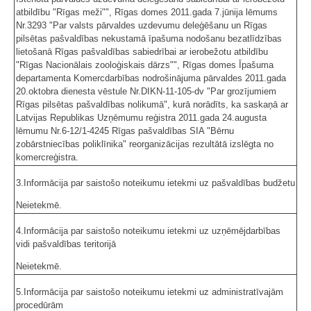
atbildību "Rīgas meži"", Rīgas domes 2011.gada 7.jūnija lēmums
Nr.3293 "Par valsts pārvaldes uzdevumu deleģēšanu un Rīgas
pilsētas pašvaldības nekustamā īpašuma nodošanu bezatlīdzības
lietošanā Rīgas pašvaldības sabiedrībai ar ierobežotu atbildību
"Rīgas Nacionālais zooloģiskais dārzs"", Rīgas domes Īpašuma
departamenta Komercdarbības nodrošinājuma pārvaldes 2011.gada
20.oktobra dienesta vēstule Nr.DIKN-11-105-dv "Par grozījumiem
Rīgas pilsētas pašvaldības nolikumā", kurā norādīts, ka saskaņā ar
Latvijas Republikas Uzņēmumu reģistra 2011.gada 24.augusta
lēmumu Nr.6-12/1-4245 Rīgas pašvaldības SIA "Bērnu
zobārstniecības poliklīnika" reorganizācijas rezultātā izslēgta no
komercreģistra.
3.Informācija par saistošo noteikumu ietekmi uz pašvaldības budžetu
Neietekmē.
4.Informācija par saistošo noteikumu ietekmi uz uzņēmējdarbības
vidi pašvaldības teritorijā
Neietekmē.
5.Informācija par saistošo noteikumu ietekmi uz administratīvajām
procedūrām