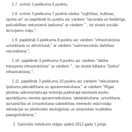
1.7. svītrot 3.pielikuma 6.punktu;
1.8. svītrot 3.pielikuma 7.punktā vārdus "izglītības, kultūras,
sporta un" un papildināt šo punktu aiz vārdiem "racionāla un lietderīga
pašvaldības nekustamā īpašuma" ar vārdiem " , tai skaitā sociālo
dzīvojamo māju,";
1.9. papildināt 3.pielikuma 8.punktu aiz vārdiem "infrastruktūras
uzturēšanā un attīstīšanā," ar vārdiem "saimnieciskās darbības
veicināšana,";
1.10. papildināt 3.pielikuma 9.punktu aiz vārdiem "dalība
transporta infrastruktūras" ar vārdiem " , tai skaitā lidlauka "Spilve"
infrastruktūras,";
1.11. papildināt 3.pielikuma 10.punktu aiz vārdiem "nekustamā
īpašuma pārvaldīšana un apsaimniekošana," ar vārdiem "Rīgas
pilsētas administratīvajā teritorijā publiskajā lietošanā esošo
apstādījumu vienota apsaimniekošana, labiekārtošana, uzturēšana,
aizsardzība un izmantošana sabiedrības interesēs iedzīvotāju
rekreācijai un pilsētvides ekoloģiskās un ainaviskās kvalitātes
paaugstināšanai,".
2. Saistošie noteikumi stājas spēkā 2012.gada 1.jūnijā.