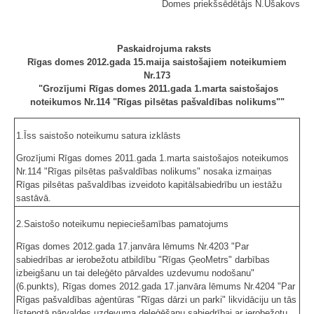
Domes priekšsēdētājs N.Ušakovs
Paskaidrojuma raksts
Rīgas domes 2012.gada 15.maija saistošajiem noteikumiem
Nr.173
"Grozījumi Rīgas domes 2011.gada 1.marta saistošajos
noteikumos Nr.114 "Rīgas pilsētas pašvaldības nolikums""
1.Īss saistošo noteikumu satura izklāsts
Grozījumi Rīgas domes 2011.gada 1.marta saistošajos noteikumos
Nr.114 "Rīgas pilsētas pašvaldības nolikums" nosaka izmaiņas
Rīgas pilsētas pašvaldības izveidoto kapitālsabiedrību un iestāžu
sastāvā.
2.Saistošo noteikumu nepieciešamības pamatojums
Rīgas domes 2012.gada 17.janvāra lēmums Nr.4203 "Par
sabiedrības ar ierobežotu atbildību "Rīgas ĢeoMetrs" darbības
izbeigšanu un tai deleģēto pārvaldes uzdevumu nodošanu"
(6.punkts), Rīgas domes 2012.gada 17.janvāra lēmums Nr.4204 "Par
Rīgas pašvaldības aģentūras "Rīgas dārzi un parki" likvidāciju un tās
īstenotā pārvaldes uzdevuma deleģēšanu sabiedrībai ar ierobežotu