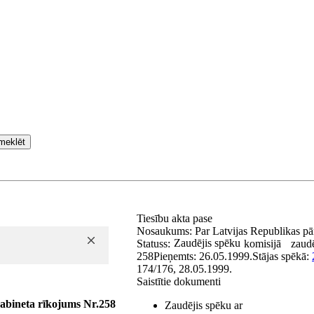
meklēt
Tiesību akta pase
Nosaukums:
Par Latvijas Republikas pā
Zaudējis spēku
Statuss:
komisijā
zaudē
258
Pieņemts:
26.05.1999.
Stājas spēkā:
174/176, 28.05.1999.
Saistītie dokumenti
abineta rīkojums Nr.258
Zaudējis spēku ar