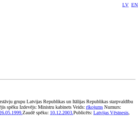
LV
EN
rstāvju grupu Latvijas Republikas un Itālijas Republikas starpvaldību
jis spēku
Izdevējs:
Ministru kabinets
Veids:
rīkojums
Numurs:
26.05.1999.
Zaudē spēku:
10.12.2003.
Publicēts:
Latvijas Vēstnesis
,