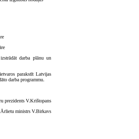
ore
āre
 izstrādāt darba plānu un
etvaros parakstīt Latvijas
rādāto darba programmu.
ru prezidents V.Krištopans
Ārlietu ministrs V.Birkavs