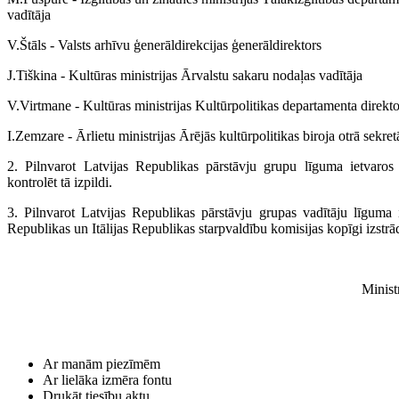
vadītāja
V.Štāls - Valsts arhīvu ģenerāldirekcijas ģenerāldirektors
J.Tiškina - Kultūras ministrijas Ārvalstu sakaru nodaļas vadītāja
V.Virtmane - Kultūras ministrijas Kultūrpolitikas departamenta direkt
I.Zemzare - Ārlietu ministrijas Ārējās kultūrpolitikas biroja otrā sekret
2. Pilnvarot Latvijas Republikas pārstāvju grupu līguma ietvaros
kontrolēt tā izpildi.
3. Pilnvarot Latvijas Republikas pārstāvju grupas vadītāju līguma i
Republikas un Itālijas Republikas starpvaldību komisijas kopīgi izst
Minist
Ar manām piezīmēm
Ar lielāka izmēra fontu
Drukāt tiesību aktu