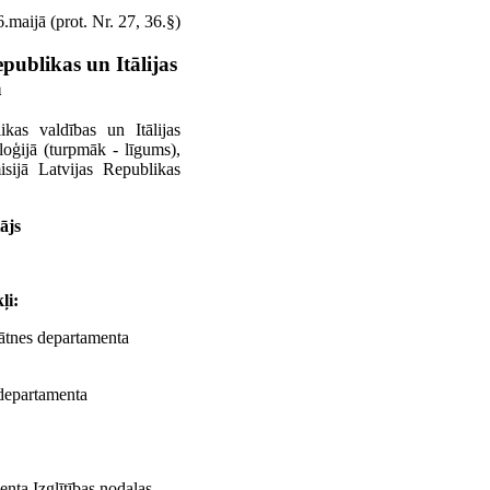
maijā (prot. Nr. 27, 36.§)
publikas un Itālijas
ā
kas valdības un Itālijas
loģijā (turpmāk - līgums),
sijā Latvijas Republikas
ājs
ļi:
inātnes departamenta
s departamenta
enta Izglītības nodaļas