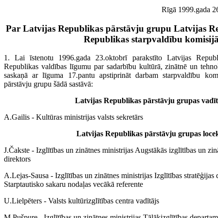
Rīgā 1999.gada 26.
Par Latvijas Republikas pārstāvju grupu Latvijas Re
Republikas starpvaldību komisij
1. Lai īstenotu 1996.gada 23.oktobrī parakstīto Latvijas Republi
Republikas valdības līgumu par sadarbību kultūrā, zinātnē un tehno
saskaņā ar līguma 17.pantu apstiprināt darbam starpvaldību komi
pārstāvju grupu šādā sastāvā:
Latvijas Republikas pārstāvju grupas vadīt
A.Gailis - Kultūras ministrijas valsts sekretārs
Latvijas Republikas pārstāvju grupas locek
J.Čakste - Izglītības un zinātnes ministrijas Augstākās izglītības un z
direktors
A.Lejas-Sausa - Izglītības un zinātnes ministrijas Izglītības stratēģija
Starptautisko sakaru nodaļas vecākā referente
U.Lielpēters - Valsts kultūrizglītības centra vadītājs
M.Pušpure - Izglītības un zinātnes ministrijas Tālākizglītības departam