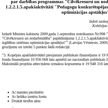
par darbības programmas "Cilvēkresursi un no
1.2.2.1.5.apakšaktivitāti "Pedagogu konkurētspējas 
optimizācijas apstākļo
Izdoti saska
Kohēzijas
Izdarīt Ministru kabineta 2009.gada 1.septembra noteikumos Nr.998
"Cilvēkresursi un nodarbinātība" papildinājuma 1.2.2.1.5.apakšaktivi
izglītības sistēmas optimizācijas apstākļos"" (Latvijas Vēstnesis, 2009,
grozījumu un izteikt 5.punktu šādā redakcijā:
"5. Kopējais apakšaktivitātei pieejamais publiskais finansējums ir 19 
fonda finansējums 16 956 068 latu apmērā un nacionālais publiskais 
Maksimālā projekta attiecināmo izmaksu kopsumma ir 19 948 316 lat
Ar manām piezīmēm
Ar lielāka izmēra fontu
Drukāt tiesību aktu