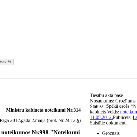
meklēt
Tiesību akta pase
Nosaukums:
Grozījums 
Spēkā esošs
Statuss:
"N
Ministru kabineta noteikumi Nr.314
kabinets
Veids:
noteiku
11.05.2012.
Publicēts:
La
Rīgā 2012.gada 2.maijā (prot. Nr.24 12.§)
Saistītie dokumenti
a noteikumos Nr.998 "Noteikumi
Grozītais