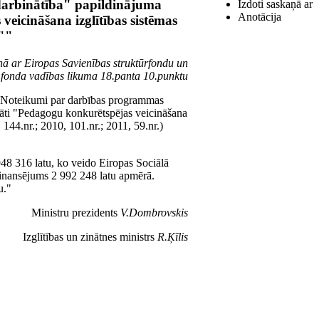
darbinātība" papildinājuma
Izdoti saskaņā ar
Anotācija
veicināšana izglītības sistēmas
s""
ņā ar Eiropas Savienības struktūrfondu un
 fonda vadības likuma 18.panta 10.punktu
 "Noteikumi par darbības programmas
tāti "Pedagogu konkurētspējas veicināšana
 144.nr.; 2010, 101.nr.; 2011, 59.nr.)
948 316 latu, ko veido Eiropas Sociālā
finansējums 2 992 248 latu apmērā.
u."
Ministru prezidents
V.Dombrovskis
Izglītības un zinātnes ministrs
R.Ķīlis