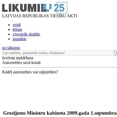
LATVIJAS REPUBLIKAS TIESĪBU AKTI
veidi
tēmas
visvairāk skatītie
jaunākie
uz sākumu
Izvērstā meklēšana
Autorizēties savā kontā
Kādēļ autorizēties vai reģistrēties?
Grozījums Ministru kabineta 2009.gada 1.septembr