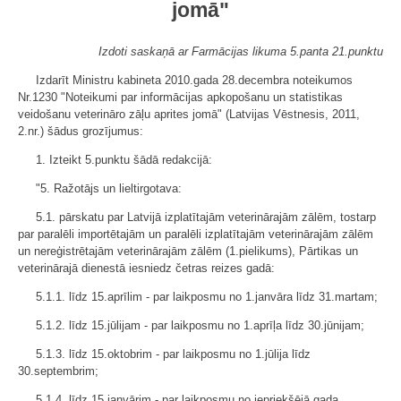
jomā"
Izdoti saskaņā ar Farmācijas likuma 5.panta 21.punktu
Izdarīt Ministru kabineta 2010.gada 28.decembra noteikumos
Nr.1230 "Noteikumi par informācijas apkopošanu un statistikas
veidošanu veterināro zāļu aprites jomā" (Latvijas Vēstnesis, 2011,
2.nr.) šādus grozījumus:
1. Izteikt 5.punktu šādā redakcijā:
"5. Ražotājs un lieltirgotava:
5.1. pārskatu par Latvijā izplatītajām veterinārajām zālēm, tostarp
par paralēli importētajām un paralēli izplatītajām veterinārajām zālēm
un nereģistrētajām veterinārajām zālēm (1.pielikums), Pārtikas un
veterinārajā dienestā iesniedz četras reizes gadā:
5.1.1. līdz 15.aprīlim - par laikposmu no 1.janvāra līdz 31.martam;
5.1.2. līdz 15.jūlijam - par laikposmu no 1.aprīļa līdz 30.jūnijam;
5.1.3. līdz 15.oktobrim - par laikposmu no 1.jūlija līdz
30.septembrim;
5.1.4. līdz 15.janvārim - par laikposmu no iepriekšējā gada