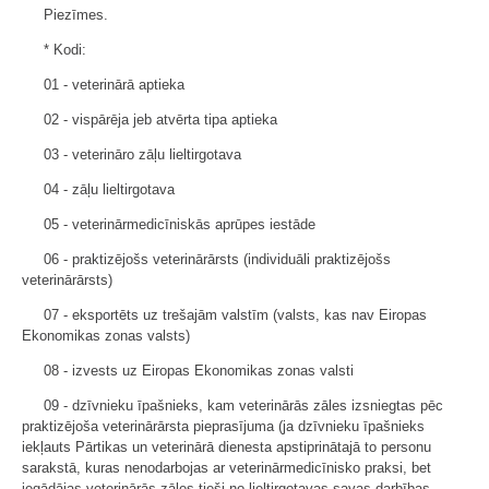
Piezīmes.
* Kodi:
01 - veterinārā aptieka
02 - vispārēja jeb atvērta tipa aptieka
03 - veterināro zāļu lieltirgotava
04 - zāļu lieltirgotava
05 - veterinārmedicīniskās aprūpes iestāde
06 - praktizējošs veterinārārsts (individuāli praktizējošs
veterinārārsts)
07 - eksportēts uz trešajām valstīm (valsts, kas nav Eiropas
Ekonomikas zonas valsts)
08 - izvests uz Eiropas Ekonomikas zonas valsti
09 - dzīvnieku īpašnieks, kam veterinārās zāles izsniegtas pēc
praktizējoša veterinārārsta pieprasījuma (ja dzīvnieku īpašnieks
iekļauts Pārtikas un veterinārā dienesta apstiprinātajā to personu
sarakstā, kuras nenodarbojas ar veterinārmedicīnisko praksi, bet
iegādājas veterinārās zāles tieši no lieltirgotavas savas darbības