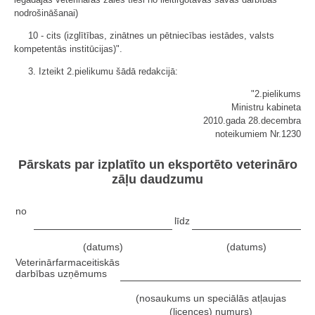
nodrošināšanai)
10 - cits (izglītības, zinātnes un pētniecības iestādes, valsts
kompetentās institūcijas)".
3. Izteikt 2.pielikumu šādā redakcijā:
"2.pielikums
Ministru kabineta
2010.gada 28.decembra
noteikumiem Nr.1230
Pārskats par izplatīto un eksportēto veterināro
zāļu daudzumu
no
līdz
(datums)
(datums)
Veterinārfarmaceitiskās
darbības uzņēmums
(nosaukums un speciālās atļaujas
(licences) numurs)