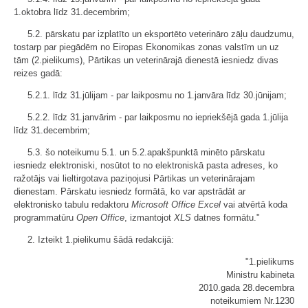
1.oktobra līdz 31.decembrim;
5.2. pārskatu par izplatīto un eksportēto veterināro zāļu daudzumu,
tostarp par piegādēm no Eiropas Ekonomikas zonas valstīm un uz
tām (2.pielikums), Pārtikas un veterinārajā dienestā iesniedz divas
reizes gadā:
5.2.1. līdz 31.jūlijam - par laikposmu no 1.janvāra līdz 30.jūnijam;
5.2.2. līdz 31.janvārim - par laikposmu no iepriekšējā gada 1.jūlija
līdz 31.decembrim;
5.3. šo noteikumu 5.1. un 5.2.apakšpunktā minēto pārskatu
iesniedz elektroniski, nosūtot to no elektroniskā pasta adreses, ko
ražotājs vai lieltirgotava paziņojusi Pārtikas un veterinārajam
dienestam. Pārskatu iesniedz formātā, ko var apstrādāt ar
elektronisko tabulu redaktoru
Microsoft Office Excel
vai atvērtā koda
programmatūru
Open Office
, izmantojot
XLS
datnes formātu."
2. Izteikt 1.pielikumu šādā redakcijā:
"1.pielikums
Ministru kabineta
2010.gada 28.decembra
noteikumiem Nr.1230