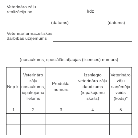
Veterināro zāļu
līdz
realizācija no
(datums)
(datums)
Veterinārfarmaceitiskās
darbības uzņēmums
(nosaukums, speciālās atļaujas (licences) numurs)
Veterināro
Izsniegto
Veterināro
zāļu
veterināro zāļu
zāļu
Produkta
Nr.p.k.
nosaukums,
daudzums
saņēmēja
numurs
iepakojuma
(iepakojumu
veids
lielums
skaits)
(kods)*
1
2
3
4
5