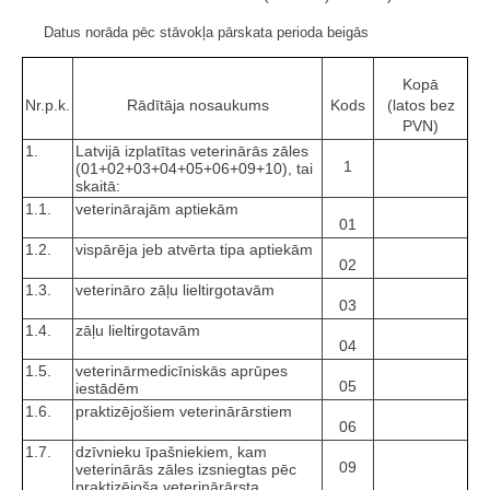
Datus norāda pēc stāvokļa pārskata perioda beigās
Kopā
Nr.p.k.
Rādītāja nosaukums
Kods
(latos bez
PVN)
1.
Latvijā izplatītas veterinārās zāles
1
(01+02+03+04+05+06+09+10), tai
skaitā:
1.1.
veterinārajām aptiekām
01
1.2.
vispārēja jeb atvērta tipa aptiekām
02
1.3.
veterināro zāļu lieltirgotavām
03
1.4.
zāļu lieltirgotavām
04
1.5.
veterinārmedicīniskās aprūpes
05
iestādēm
1.6.
praktizējošiem veterinārārstiem
06
1.7.
dzīvnieku īpašniekiem, kam
09
veterinārās zāles izsniegtas pēc
praktizējoša veterinārārsta