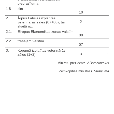
pieprasījuma
1.8.
cits
10
2.
Ārpus Latvijas izplatītas
2
veterinārās zāles (07+08), tai
skaitā uz:
2.1.
Eiropas Ekonomikas zonas valstīm
08
2.2.
trešajām valstīm
07
3.
Kopumā izplatītas veterinārās
3
"
zāles (1+2)
Ministru prezidents
V.Dombrovskis
Zemkopības ministre
L.Straujuma