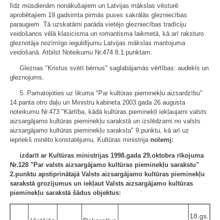
līdz mūsdienām nonākušajiem un Latvijas mākslas vēsturē
aprobētajiem 19.gadsimta pirmās puses sakrālās glezniecības
paraugiem. Tā uzskatāmi parāda vietējo glezniecības tradīciju
veidošanos vēlā klasicisma un romantisma laikmetā, kā arī raksturo
gleznotāja nozīmīgo ieguldījumu Latvijas mākslas mantojuma
veidošanā. Atbilst Noteikumu Nr.474 8.1.punktam.
Gleznas "Kristus svētī bērnus" saglabājamās vērtības: audekls un
gleznojums.
5. Pamatojoties uz likuma "Par kultūras pieminekļu aizsardzību"
14.panta otro daļu un Ministru kabineta 2003.gada 26.augusta
noteikumu Nr.473 "Kārtība, kādā kultūras pieminekļi iekļaujami valsts
aizsargājamo kultūras pieminekļu sarakstā un izslēdzami no valsts
aizsargājamo kultūras pieminekļu saraksta" 9.punktu, kā arī uz
iepriekš minēto konstatējumu, Kultūras ministrija
nolemj:
izdarīt ar Kultūras ministrijas 1998.gada 29.oktobra rīkojuma
Nr.128 "Par valsts aizsargājamo kultūras pieminekļu sarakstu"
2.punktu apstiprinātajā Valsts aizsargājamo kultūras pieminekļu
sarakstā grozījumus un iekļaut Valsts aizsargājamo kultūras
pieminekļu sarakstā šādus objektus:
18.gs.