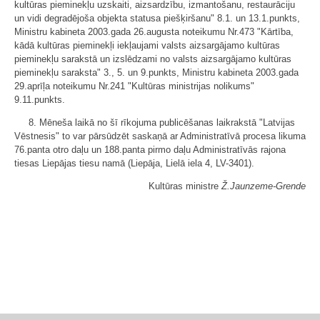
kultūras pieminekļu uzskaiti, aizsardzību, izmantošanu, restaurāciju
un vidi degradējoša objekta statusa piešķiršanu" 8.1. un 13.1.punkts,
Ministru kabineta 2003.gada 26.augusta noteikumu Nr.473 "Kārtība,
kādā kultūras pieminekļi iekļaujami valsts aizsargājamo kultūras
pieminekļu sarakstā un izslēdzami no valsts aizsargājamo kultūras
pieminekļu saraksta" 3., 5. un 9.punkts, Ministru kabineta 2003.gada
29.aprīļa noteikumu Nr.241 "Kultūras ministrijas nolikums"
9.11.punkts.
8. Mēneša laikā no šī rīkojuma publicēšanas laikrakstā "Latvijas
Vēstnesis" to var pārsūdzēt saskaņā ar Administratīvā procesa likuma
76.panta otro daļu un 188.panta pirmo daļu Administratīvās rajona
tiesas Liepājas tiesu namā (Liepāja, Lielā iela 4, LV-3401).
Kultūras ministre
Ž.Jaunzeme-Grende