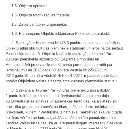
1.5. Objektu apraksts;
1.6. Objektu fotofiksācijas materiāli;
1.7. Ziņas par Objektu īpašnieku;
1.8. Pamatojums Objektu iekļaušanai Pieminekļu sarakstā.
2. Saskaņā ar Noteikumu Nr.473 3.punktu Inspekcija ir izvērtējusi
Objektu atbilstību kultūras pieminekļa statusam un ierosina tos iekļaut
Pieminekļu sarakstā. Objektu īpašnieki saskaņā ar likuma "Par
kultūras pieminekļu aizsardzību" 14.panta pirmo daļu un
Administratīvā procesa likuma 62.panta pirmo daļu informēti par
ierosinājumu un 2012.gada 30.janvāra vēstulē Nr.2-5/12-3 un
2012.gada 10.februāra vēstulē Nr.Ex2012/02-1 ir pauduši piekrišanu
noteikt Objektiem valsts aizsargājama kultūras pieminekļa statusu.
3. Saskaņā ar likuma "Par kultūras pieminekļu aizsardzību"
1.pantu kultūras pieminekļi ir kultūrvēsturiskā mantojuma daļa -
kultūrvēsturiskas ainavas un atsevišķas teritorijas, kā arī atsevišķi
kapi, ēku grupas un atsevišķas ēkas, mākslas darbi, iekārtas un
priekšmeti, kuriem ir vēsturiska, zinātniska, mākslinieciska vai citāda
kultūras vērtība un kuru saglabāšana nākamajām paaudzēm atbilst
Latvijas valsts un tautas, kā arī starptautiskajām interesēm. Saskaņā
ar Ministru kabineta 2003.gada 26.augusta noteikumu Nr.474