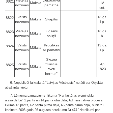
Vietējās
Dekoratīva
8821
Māksla
IV
nozīmes
pamatne
cet.
Valsts
18.gs.
8822
Māksla
Skapītis
nozīmes
I.p.
Vietējās
Lūgšanu
18.gs.
8823
Māksla
nozīmes
soliņš
b.
Valsts
Krucifikss
19.gs.
8824
Māksla
nozīmes
ar pamatni
I.p.
Glezna
Valsts
"Kristus
Ap
8825
Māksla
nozīmes
svētī
1823.
bērnus"
6. Nepublicēt laikrakstā "Latvijas Vēstnesis" norādi par Objektu
atrašanās vietu.
7. Lēmuma pamatojums: likuma "Par kultūras pieminekļu
aizsardzību" 1.pants un 14.panta otrā daļa, Administratīvā procesa
likuma 13.pants, 62.panta pirmā daļa, 66.panta pirmā daļa, Ministru
kabineta 2003.gada 26.augusta noteikumu Nr.474 "Noteikumi par