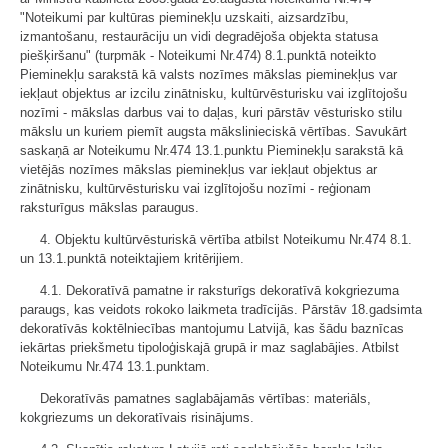
"Noteikumi par kultūras pieminekļu uzskaiti, aizsardzību,
izmantošanu, restaurāciju un vidi degradējoša objekta statusa
piešķiršanu" (turpmāk - Noteikumi Nr.474) 8.1.punktā noteikto
Pieminekļu sarakstā kā valsts nozīmes mākslas pieminekļus var
iekļaut objektus ar izcilu zinātnisku, kultūrvēsturisku vai izglītojošu
nozīmi - mākslas darbus vai to daļas, kuri pārstāv vēsturisko stilu
mākslu un kuriem piemīt augsta mākslinieciskā vērtības. Savukārt
saskaņā ar Noteikumu Nr.474 13.1.punktu Pieminekļu sarakstā kā
vietējās nozīmes mākslas pieminekļus var iekļaut objektus ar
zinātnisku, kultūrvēsturisku vai izglītojošu nozīmi - reģionam
raksturīgus mākslas paraugus.
4. Objektu kultūrvēsturiskā vērtība atbilst Noteikumu Nr.474 8.1.
un 13.1.punktā noteiktajiem kritērijiem.
4.1. Dekoratīvā pamatne ir raksturīgs dekoratīvā kokgriezuma
paraugs, kas veidots rokoko laikmeta tradīcijās. Pārstāv 18.gadsimta
dekoratīvās koktēlniecības mantojumu Latvijā, kas šādu baznīcas
iekārtas priekšmetu tipoloģiskajā grupā ir maz saglabājies. Atbilst
Noteikumu Nr.474 13.1.punktam.
Dekoratīvās pamatnes saglabājamās vērtības: materiāls,
kokgriezums un dekoratīvais risinājums.