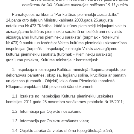
noteikumu Nr.241 "Kultūras ministrijas nolikums" 9.11.punktu
Pamatojoties uz likuma "Par kultūras pieminekļu aizsardzību"
14.panta otro daļu un Ministru kabineta 2003.gada 26.augusta
noteikumu Nr.473 "Kārtība, kādā kultūras pieminekļi iekļaujami valsts
aizsargājamo kultūras pieminekļu sarakstā un izslēdzami no valsts
aizsargājamo kultūras pieminekļu saraksta" (turpmāk - Noteikumi
Nr.473) 9.punktu un izvērtējot Valsts kultūras pieminekļu aizsardzības
inspekcijas (turpmāk - Inspekcija) iesniegto Valsts aizsargājamo
kultūras pieminekļu saraksta (turpmāk - Pieminekļu saraksts)
grozījumu projektu, Kultūras ministrija ir konstatējusi:
1. Inspekcija ir iesniegusi Kultūras ministrijā rīkojuma projektu par
dekoratīvās pamatnes, skapīša, lūgšanu soliņa, krucifiksa ar pamatni
un gleznas (turpmāk - Objekti) iekļaušanu Pieminekļu sarakstā.
Rīkojuma projektam klāt pievienoti šādi dokumenti:
1.1. Izraksts no Inspekcijas Kultūras pieminekļu uzskaites
komisijas 2011.gada 25.novembra sanāksmes protokola Nr.15/2011;
1.2. Informācija par Objektu nosaukumu;
1.3. Informācija par Objektu atrašanās vietu;
1.4. Objektu atrašanās vietas shēma topogrāfiskajā plānā;