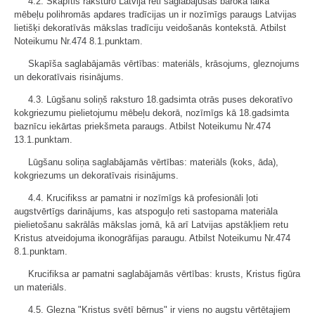
4.2. Skapītis raksturo Latvijā reti saglabājušās baroka laika
mēbeļu polihromās apdares tradīcijas un ir nozīmīgs paraugs Latvijas
lietišķi dekoratīvās mākslas tradīciju veidošanās kontekstā. Atbilst
Noteikumu Nr.474 8.1.punktam.
Skapīša saglabājamās vērtības: materiāls, krāsojums, gleznojums
un dekoratīvais risinājums.
4.3. Lūgšanu soliņš raksturo 18.gadsimta otrās puses dekoratīvo
kokgriezumu pielietojumu mēbeļu dekorā, nozīmīgs kā 18.gadsimta
baznīcu iekārtas priekšmeta paraugs. Atbilst Noteikumu Nr.474
13.1.punktam.
Lūgšanu soliņa saglabājamās vērtības: materiāls (koks, āda),
kokgriezums un dekoratīvais risinājums.
4.4. Krucifikss ar pamatni ir nozīmīgs kā profesionāli ļoti
augstvērtīgs darinājums, kas atspoguļo reti sastopama materiāla
pielietošanu sakrālās mākslas jomā, kā arī Latvijas apstākļiem retu
Kristus atveidojuma ikonogrāfijas paraugu. Atbilst Noteikumu Nr.474
8.1.punktam.
Krucifiksa ar pamatni saglabājamās vērtības: krusts, Kristus figūra
un materiāls.
4.5. Glezna "Kristus svētī bērnus" ir viens no augstu vērtētajiem