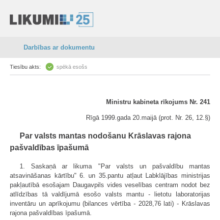
Darbības ar dokumentu
Tiesību akts:
spēkā esošs
Ministru kabineta rīkojums Nr. 241
Rīgā 1999.gada 20.maijā (prot. Nr. 26, 12.§)
Par valsts mantas nodošanu Krāslavas rajona
pašvaldības īpašumā
1. Saskaņā ar likuma "Par valsts un pašvaldību mantas
atsavināšanas kārtību" 6. un 35.pantu atļaut Labklājības ministrijas
pakļautībā esošajam Daugavpils vides veselības centram nodot bez
atlīdzības tā valdījumā esošo valsts mantu - lietotu laboratorijas
inventāru un aprīkojumu (bilances vērtība - 2028,76 lati) - Krāslavas
rajona pašvaldības īpašumā.