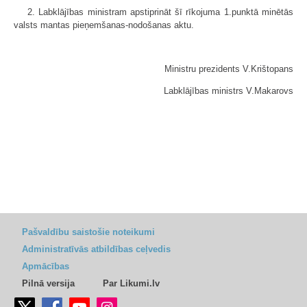
2. Labklājības ministram apstiprināt šī rīkojuma 1.punktā minētās
valsts mantas pieņemšanas-nodošanas aktu.
Ministru prezidents V.Krištopans
Labklājības ministrs V.Makarovs
Pašvaldību saistošie noteikumi
Administratīvās atbildības ceļvedis
Apmācības
Pilnā versija
Par Likumi.lv