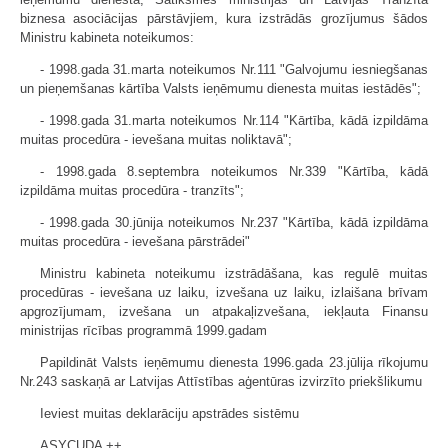
biznesa asociācijas pārstāvjiem, kura izstrādās grozījumus šādos
Ministru kabineta noteikumos:
- 1998.gada 31.marta noteikumos Nr.111 "Galvojumu iesniegšanas
un pieņemšanas kārtība Valsts ieņēmumu dienesta muitas iestādēs";
- 1998.gada 31.marta noteikumos Nr.114 "Kārtība, kādā izpildāma
muitas procedūra - ievešana muitas noliktavā";
- 1998.gada 8.septembra noteikumos Nr.339 "Kārtība, kādā
izpildāma muitas procedūra - tranzīts";
- 1998.gada 30.jūnija noteikumos Nr.237 "Kārtība, kādā izpildāma
muitas procedūra - ievešana pārstrādei"
Ministru kabineta noteikumu izstrādāšana, kas regulē muitas
procedūras - ievešana uz laiku, izvešana uz laiku, izlaišana brīvam
apgrozījumam, izvešana un atpakaļizvešana, iekļauta Finansu
ministrijas rīcības programmā 1999.gadam
Papildināt Valsts ieņēmumu dienesta 1996.gada 23.jūlija rīkojumu
Nr.243 saskaņā ar Latvijas Attīstības aģentūras izvirzīto priekšlikumu
Ieviest muitas deklarāciju apstrādes sistēmu
ASYCUDA ++