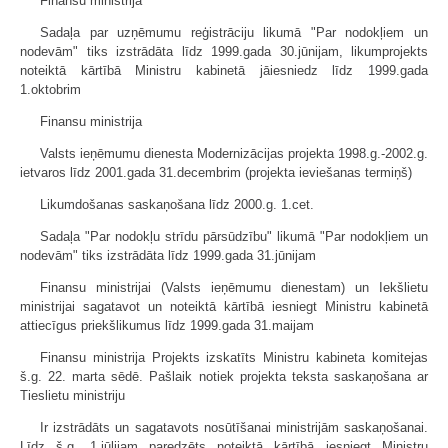
Finansu ministrija
Sadaļa par uzņēmumu reģistrāciju likumā "Par nodokļiem un
nodevām" tiks izstrādāta līdz 1999.gada 30.jūnijam, likumprojekts
noteiktā kārtībā Ministru kabinetā jāiesniedz līdz 1999.gada
1.oktobrim
Finansu ministrija
Valsts ieņēmumu dienesta Modernizācijas projekta 1998.g.-2002.g.
ietvaros līdz 2001.gada 31.decembrim (projekta ieviešanas termiņš)
Likumdošanas saskaņošana līdz 2000.g. 1.cet.
Sadaļa "Par nodokļu strīdu pārsūdzību" likumā "Par nodokļiem un
nodevām" tiks izstrādāta līdz 1999.gada 31.jūnijam
Finansu ministrijai (Valsts ieņēmumu dienestam) un Iekšlietu
ministrijai sagatavot un noteiktā kārtībā iesniegt Ministru kabinetā
attiecīgus priekšlikumus līdz 1999.gada 31.maijam
Finansu ministrija Projekts izskatīts Ministru kabineta komitejas
š.g. 22. marta sēdē. Pašlaik notiek projekta teksta saskaņošana ar
Tieslietu ministriju
Ir izstrādāts un sagatavots nosūtīšanai ministrijām saskaņošanai.
Līdz š.g. 1.jūlijam paredzēts noteiktā kārtībā iesniegt Ministru