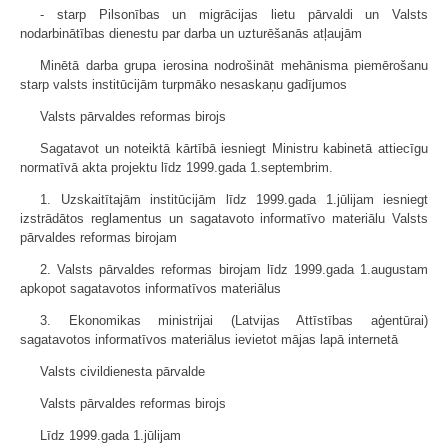
- starp Pilsonības un migrācijas lietu pārvaldi un Valsts
nodarbinātības dienestu par darba un uzturēšanās atļaujām
Minētā darba grupa ierosina nodrošināt mehānisma piemērošanu
starp valsts institūcijām turpmāko nesaskaņu gadījumos
Valsts pārvaldes reformas birojs
Sagatavot un noteiktā kārtībā iesniegt Ministru kabinetā attiecīgu
normatīvā akta projektu līdz 1999.gada 1.septembrim.
1. Uzskaitītajām institūcijām līdz 1999.gada 1.jūlijam iesniegt
izstrādātos reglamentus un sagatavoto informatīvo materiālu Valsts
pārvaldes reformas birojam
2. Valsts pārvaldes reformas birojam līdz 1999.gada 1.augustam
apkopot sagatavotos informatīvos materiālus
3. Ekonomikas ministrijai (Latvijas Attīstības aģentūrai)
sagatavotos informatīvos materiālus ievietot mājas lapā internetā
Valsts civildienesta pārvalde
Valsts pārvaldes reformas birojs
Līdz 1999.gada 1.jūlijam