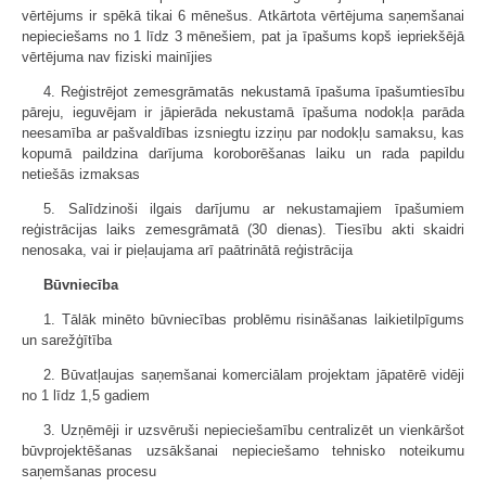
vērtējums ir spēkā tikai 6 mēnešus. Atkārtota vērtējuma saņemšanai
nepieciešams no 1 līdz 3 mēnešiem, pat ja īpašums kopš iepriekšējā
vērtējuma nav fiziski mainījies
4. Reģistrējot zemesgrāmatās nekustamā īpašuma īpašumtiesību
pāreju, ieguvējam ir jāpierāda nekustamā īpašuma nodokļa parāda
neesamība ar pašvaldības izsniegtu izziņu par nodokļu samaksu, kas
kopumā paildzina darījuma koroborēšanas laiku un rada papildu
netiešās izmaksas
5. Salīdzinoši ilgais darījumu ar nekustamajiem īpašumiem
reģistrācijas laiks zemesgrāmatā (30 dienas). Tiesību akti skaidri
nenosaka, vai ir pieļaujama arī paātrinātā reģistrācija
Būvniecība
1. Tālāk minēto būvniecības problēmu risināšanas laikietilpīgums
un sarežģītība
2. Būvatļaujas saņemšanai komerciālam projektam jāpatērē vidēji
no 1 līdz 1,5 gadiem
3. Uzņēmēji ir uzsvēruši nepieciešamību centralizēt un vienkāršot
būvprojektēšanas uzsākšanai nepieciešamo tehnisko noteikumu
saņemšanas procesu