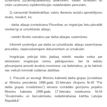
uzņēmumu (uzņēmējsabiedrību) direktoriem, valdes locekļiem un
citām uzņēmumu izpildinstitūcijās nodarbinātām personām;
2) samazināt Nodarbinātības valsts dienesta iestāžu apmeklējumu
skaitu, nosakot, ka:
- darba atļauja izsniedzama Pilsonības un migrācijas lietu pārvaldē
vienlaicīgi ar uzturēšanās atļauju;
- noteikt fiksētu samaksu par darba atļaujas saņemšanu
Informēt uzņēmējus par darba un uzturēšanās atļauju saņemšanas
procedūru, nepieciešamajiem dokumentiem un izmaksām
Imigrācijas policijai būtu jāatļauj noteikt naudas sodus par
tehniskiem imigrācijas normu pārkāpumiem, bet tā nebūtu
pilnvarojama aizturēt ārvalstu investorus vai darbiniekus, ja tie faktiski
nav veikuši krimināli sodāmas darbības
1. Precizēt un iesniegt Ministru kabinetā darba grupas (izveidotas
ar Ministru prezidenta 1999.gada 10.februāra rīkojumu Nr.40 "Par
darba grupas izveidošanu") ietvaros izstrādāto grozījumu projektu
Ministru kabineta 1998.gada 17.februāra noteikumos Nr.54
"Ārvalstnieku un bezvalstnieku nodarbināšanas kārtība Latvijas
Republikā"