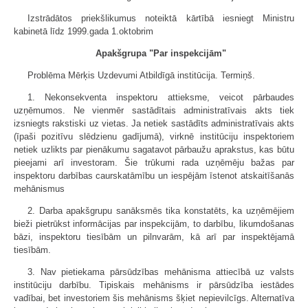
Izstrādātos priekšlikumus noteiktā kārtībā iesniegt Ministru
kabinetā līdz 1999.gada 1.oktobrim
Apakšgrupa "Par inspekcijām"
Problēma Mērķis Uzdevumi Atbildīgā institūcija. Termiņš.
1. Nekonsekventa inspektoru attieksme, veicot pārbaudes
uzņēmumos. Ne vienmēr sastādītais administratīvais akts tiek
izsniegts rakstiski uz vietas. Ja netiek sastādīts administratīvais akts
(īpaši pozitīvu slēdzienu gadījumā), virknē institūciju inspektoriem
netiek uzlikts par pienākumu sagatavot pārbaužu aprakstus, kas būtu
pieejami arī investoram. Šie trūkumi rada uzņēmēju bažas par
inspektoru darbības caurskatāmību un iespējām īstenot atskaitīšanās
mehānismus
2. Darba apakšgrupu sanāksmēs tika konstatēts, ka uzņēmējiem
bieži pietrūkst informācijas par inspekcijām, to darbību, likumdošanas
bāzi, inspektoru tiesībām un pilnvarām, kā arī par inspektējamā
tiesībām.
3. Nav pietiekama pārsūdzības mehānisma attiecībā uz valsts
institūciju darbību. Tipiskais mehānisms ir pārsūdzība iestādes
vadībai, bet investoriem šis mehānisms šķiet nepievilcīgs. Alternatīva