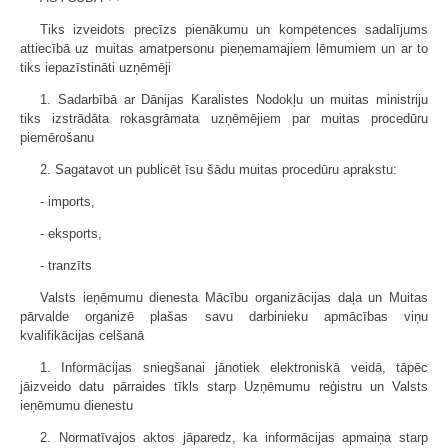
Tiks izveidots precīzs pienākumu un kompetences sadalījums
attiecībā uz muitas amatpersonu pieņemamajiem lēmumiem un ar to
tiks iepazīstināti uzņēmēji
1. Sadarbībā ar Dānijas Karalistes Nodokļu un muitas ministriju
tiks izstrādāta rokasgrāmata uzņēmējiem par muitas procedūru
piemērošanu
2. Sagatavot un publicēt īsu šādu muitas procedūru aprakstu:
- imports,
- eksports,
- tranzīts
Valsts ieņēmumu dienesta Mācību organizācijas daļa un Muitas
pārvalde organizē plašas savu darbinieku apmācības viņu
kvalifikācijas celšanā
1. Informācijas sniegšanai jānotiek elektroniskā veidā, tāpēc
jāizveido datu pārraides tīkls starp Uzņēmumu reģistru un Valsts
ieņēmumu dienestu
2. Normatīvajos aktos jāparedz, ka informācijas apmaiņa starp