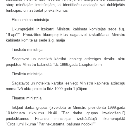
starp minētajām institūcijām, lai identificētu analogās vai dublējošās
funkcijas, un izstrādāt priekšlikumus
Ekonomikas ministrija
Likumprojekti ir izskatīti Ministru kabineta komitejas sēdē š.g.
19.aprīlī. Precizētos likumprojektus sagatavot izskatīšanai Ministru
kabineta komitejas sēdē š.g. maijā
Tieslietu ministrija
Sagatavot un noteiktā kārtībā iesniegt attiecīgos tiesību aktu
projektus Ministru kabinetā līdz 1999.gada 1.septembrim
Tieslietu ministrija
Sagatavot un noteiktā kārtībā iesniegt Ministru kabinetā attiecīgu
normatīvā akta projektu līdz 1999.gada 1.jūlijam
Finansu ministrija
Iekļaut darba grupas (izveidota ar Ministru prezidenta 1999.gada
10.februāra rīkojumu Nr.40 "Par darba grupas izveidošanu")
priekšlikumus Finansu ministrijas izstrādātajā likumprojektā
"Grozījumi likumā "Par nekustamā īpašuma nodokli""