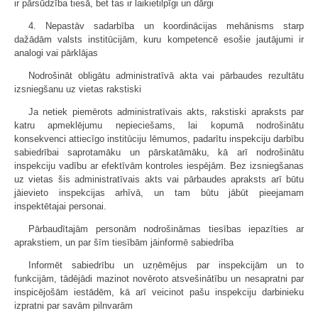
ir pārsūdzība tiesā, bet tas ir laikietilpīgi un dārgi
4. Nepastāv sadarbība un koordinācijas mehānisms starp
dažādām valsts institūcijām, kuru kompetencē esošie jautājumi ir
analogi vai pārklājas
Nodrošināt obligātu administratīvā akta vai pārbaudes rezultātu
izsniegšanu uz vietas rakstiski
Ja netiek piemērots administratīvais akts, rakstiski apraksts par
katru apmeklējumu nepieciešams, lai kopumā nodrošinātu
konsekvenci attiecīgo institūciju lēmumos, padarītu inspekciju darbību
sabiedrībai saprotamāku un pārskatāmāku, kā arī nodrošinātu
inspekciju vadību ar efektīvām kontroles iespējām. Bez izsniegšanas
uz vietas šis administratīvais akts vai pārbaudes apraksts arī būtu
jāievieto inspekcijas arhīvā, un tam būtu jābūt pieejamam
inspektētajai personai.
Pārbaudītajām personām nodrošināmas tiesības iepazīties ar
aprakstiem, un par šīm tiesībām jāinformē sabiedrība
Informēt sabiedrību un uzņēmējus par inspekcijām un to
funkcijām, tādējādi mazinot novēroto atsvešinātību un nesapratni par
inspicējošām iestādēm, kā arī veicinot pašu inspekciju darbinieku
izpratni par savām pilnvarām