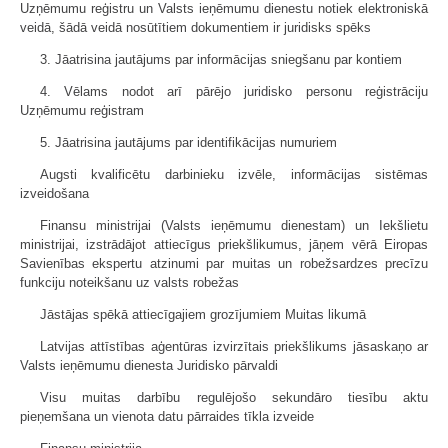
Uzņēmumu reģistru un Valsts ieņēmumu dienestu notiek elektroniskā
veidā, šādā veidā nosūtītiem dokumentiem ir juridisks spēks
3. Jāatrisina jautājums par informācijas sniegšanu par kontiem
4. Vēlams nodot arī pārējo juridisko personu reģistrāciju
Uzņēmumu reģistram
5. Jāatrisina jautājums par identifikācijas numuriem
Augsti kvalificētu darbinieku izvēle, informācijas sistēmas
izveidošana
Finansu ministrijai (Valsts ieņēmumu dienestam) un Iekšlietu
ministrijai, izstrādājot attiecīgus priekšlikumus, jāņem vērā Eiropas
Savienības ekspertu atzinumi par muitas un robežsardzes precīzu
funkciju noteikšanu uz valsts robežas
Jāstājas spēkā attiecīgajiem grozījumiem Muitas likumā
Latvijas attīstības aģentūras izvirzītais priekšlikums jāsaskaņo ar
Valsts ieņēmumu dienesta Juridisko pārvaldi
Visu muitas darbību regulējošo sekundāro tiesību aktu
pieņemšana un vienota datu pārraides tīkla izveide