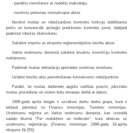
- panāktu vienošanos ar nodokļu maksātāju;
- novērstu pretrunas normatīvajos aktos
Novērst muitas un robežsardzes kontroles funkciju dublēšanos
preču un konvenciāli aizliegto priekšmetu kontroles jomā, tādējādi
paātrinot robežas šķērsošanu
Sakārtot importu un eksportu reglamentējošos tiesību aktus
Valsts ieņēmumu dienestā sakārtot ārvalstu investīciju kontroles
mehānismu
Paātrināt muitas deklarāciju apstrādes sistēmas ieviešanu
Uzlabot tiesību aktu piemērošanas konsekvenci robežpunktos
Panākt, lai muitas darbinieki apgūtu vadības prasmi, pārzinātu
muitas procedūras un viņiem būtu iemaņas darbā ar datoru
1999.gada aprīļa beigās ir uzsākusi darbu darba grupa, kurā ir
iekļauti pārstāvji no Finansu ministrijas, Tieslietu ministrijas,
Uzņēmumu reģistra un Valsts ieņēmumu dienesta, kas izstrādā
sadaļu likumā "Par nodokļiem un nodevām", kura attiecas uz
uzņēmumu reģistrāciju (Finansu ministrijas 1999.gada 19.aprīļa
rīkojums Nr.255)