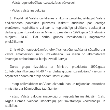
- Valsts ugunsdrošības uzraudzības pārvaldei;
- Vides valsts inspekcijai
1. Papildināt Valsts civildienesta likuma projektu, iekļaujot Valsts
civildienesta pārvaldes pilnvarās izskatīt sūdzības par ierēdņa
pienākumu nepildīšanu vai par to nepienācīgu pildīšanu saskaņā ar
darba grupas (izveidotas ar Ministru prezidenta 1999.gada 10.februāra
rīkojumu Nr.40 "Par darba grupas izveidošanu") sagatavoto
priekšlikumu
2. Izvērtēt nepieciešamību efektīvai iespēju radīšanai sūdzību par
valsts amatpersonu rīcību izskatīšanai, kā vienu no alternatīvām
izvērtējot ombudsmena biroja izveidi Latvijā
Darba grupa (izveidota ar Ministru prezidenta 1999.gada
10.februāra rīkojumu Nr.40 "Par darba grupas izveidošanu") ierosina
organizēt sadarbību starp šādām institūcijām:
- starp pašvaldībām un Vides aizsardzības un reģionālās attīstības
ministriju par būvniecības jautājumiem;
- starp Valsts valodas inspekciju un reģionālām institūcijām (t.sk.
Rīgas Domes Valodas inspekciju) par savstarpējo koordināciju un
atbildību;