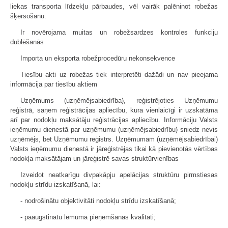
liekas transporta līdzekļu pārbaudes, vēl vairāk palēninot robežas
šķērsošanu.
Ir novērojama muitas un robežsardzes kontroles funkciju
dublēšanās
Importa un eksporta robežprocedūru nekonsekvence
Tiesību akti uz robežas tiek interpretēti dažādi un nav pieejama
informācija par tiesību aktiem
Uzņēmums (uzņēmējsabiedrība), reģistrējoties Uzņēmumu
reģistrā, saņem reģistrācijas apliecību, kura vienlaicīgi ir uzskatāma
arī par nodokļu maksātāju reģistrācijas apliecību. Informāciju Valsts
ieņēmumu dienestā par uzņēmumu (uzņēmējsabiedrību) sniedz nevis
uzņēmējs, bet Uzņēmumu reģistrs. Uzņēmumam (uzņēmējsabiedrībai)
Valsts ieņēmumu dienestā ir jāreģistrējas tikai kā pievienotās vērtības
nodokļa maksātājam un jāreģistrē savas struktūrvienības
Izveidot neatkarīgu divpakāpju apelācijas struktūru pirmstiesas
nodokļu strīdu izskatīšanā, lai:
- nodrošinātu objektivitāti nodokļu strīdu izskatīšanā;
- paaugstinātu lēmuma pieņemšanas kvalitāti;