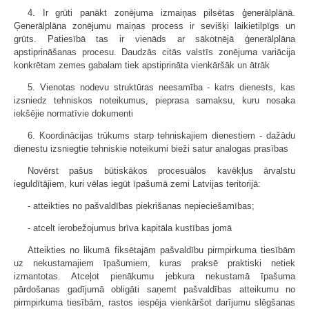
4. Ir grūti panākt zonējuma izmaiņas pilsētas ģenerālplānā.
Ģenerālplāna zonējumu maiņas process ir sevišķi laikietilpīgs un
grūts. Patiesībā tas ir vienāds ar sākotnējā ģenerālplāna
apstiprināšanas procesu. Daudzās citās valstīs zonējuma variācija
konkrētam zemes gabalam tiek apstiprināta vienkāršāk un ātrāk
5. Vienotas nodevu struktūras neesamība - katrs dienests, kas
izsniedz tehniskos noteikumus, pieprasa samaksu, kuru nosaka
iekšējie normatīvie dokumenti
6. Koordinācijas trūkums starp tehniskajiem dienestiem - dažādu
dienestu izsniegtie tehniskie noteikumi bieži satur analogas prasības
Novērst pašus būtiskākos procesuālos kavēkļus ārvalstu
ieguldītājiem, kuri vēlas iegūt īpašumā zemi Latvijas teritorijā:
- atteikties no pašvaldības piekrišanas nepieciešamības;
- atcelt ierobežojumus brīva kapitāla kustības jomā
Atteikties no likumā fiksētajām pašvaldību pirmpirkuma tiesībām
uz nekustamajiem īpašumiem, kuras praksē praktiski netiek
izmantotas. Atceļot pienākumu jebkura nekustamā īpašuma
pārdošanas gadījumā obligāti saņemt pašvaldības atteikumu no
pirmpirkuma tiesībām, rastos iespēja vienkāršot darījumu slēgšanas