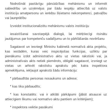
Nodrošināt pastāvīgu pārsūdzības mehānismu un informēt
sabiedrību un uzņēmējus par šādu iespēju attiecībā uz valsts
institūciju amatpersonu un ierēdņu šķietamo nekompetenci, patvaļību
vai ļaunprātību
Izveidot institucionalizētu mehānismu valsts institūciju
iesaistīšanai savstarpējā dialogā, lai mērķtiecīgi risinātu
jautājumus par kompetenču sadalījumu un to pārklāšanās novēršanu
Sagatavot un iesniegt Ministru kabinetā normatīvā akta projektu,
kas iestādēm, kuras veic inspicējošas funkcijas, uzliktu par
pienākumu izdot administratīvo aktu uz vietas rakstiski vai, ja
administratīvais akts netiek piemērots, obligāti sagatavot, izsniegt uz
vietas un arhivēt rakstisku aprakstu pēc katra inspektora
apmeklējuma, iekļaujot aprakstā šādu informāciju:
* pārbaudītās personas nosaukums un adrese;
* kas tika pārbaudīts;
* kas konstatēts: vai ir atklāti pārkāpumi (jābūt atsaucei uz
attiecīgiem likumu vai normatīvo aktu pantiem un kritērijiem);
* inspektora veiktie pasākumi