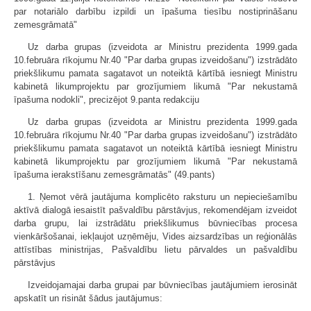
par notariālo darbību izpildi un īpašuma tiesību nostiprināšanu
zemesgrāmatā"
Uz darba grupas (izveidota ar Ministru prezidenta 1999.gada
10.februāra rīkojumu Nr.40 "Par darba grupas izveidošanu") izstrādāto
priekšlikumu pamata sagatavot un noteiktā kārtībā iesniegt Ministru
kabinetā likumprojektu par grozījumiem likumā "Par nekustamā
īpašuma nodokli", precizējot 9.panta redakciju
Uz darba grupas (izveidota ar Ministru prezidenta 1999.gada
10.februāra rīkojumu Nr.40 "Par darba grupas izveidošanu") izstrādāto
priekšlikumu pamata sagatavot un noteiktā kārtībā iesniegt Ministru
kabinetā likumprojektu par grozījumiem likumā "Par nekustamā
īpašuma ierakstīšanu zemesgrāmatās" (49.pants)
1. Ņemot vērā jautājuma komplicēto raksturu un nepieciešamību
aktīvā dialogā iesaistīt pašvaldību pārstāvjus, rekomendējam izveidot
darba grupu, lai izstrādātu priekšlikumus būvniecības procesa
vienkāršošanai, iekļaujot uzņēmēju, Vides aizsardzības un reģionālās
attīstības ministrijas, Pašvaldību lietu pārvaldes un pašvaldību
pārstāvjus
Izveidojamajai darba grupai par būvniecības jautājumiem ierosināt
apskatīt un risināt šādus jautājumus: