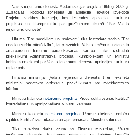
Valsts ieņēmumu dienesta Modernizācijas projekta 1998.g.-2002.g.
11.sadaļas "Nodokļu spriešana un apelācija" ietvaros izveidota
Projektu vadības komiteja, kas izstrādās apelācijas struktūru
projektus un likumprojektu par grozījumiem likumā "Par Valsts
ieņēmumu dienestu".
Likumā "Par nodokļiem un nodevām" tiks iestrādāta sadaļa "Par
nodokļu strīdu pārsūdzību", lai pilnveidotu Valsts ieņēmumu dienesta
amatpersonu lēmumu pārsūdzēšanas kārtību. Tiks izstrādāti
priekšlikumi Administratīvā procesa likumprojektam un Ministru
kabineta noteikumi par Valsts ieņēmumu dienesta apelācijas struktūru
reglamentu
Finansu ministrijai (Valsts ieņēmumu dienestam) un Iekšlietu
ministrijai sagatavot attiecīgus priekšlikumus par robežkontroles
kārtību
Ministru kabineta
noteikumu projekta
"Preču deklarēšanas kārtība"
izstrādāšana un apstiprināšana Ministru kabinetā
Ministru kabineta
noteikumu projekta
"Pirmsmuitošanas darbību
izpildes kārtība" izstrādāšana un apstiprināšana Ministru kabinetā
Tiks izveidota darba grupa no Finansu ministrijas, Valsts
ieņēmumu dienesta, Satiksmes ministrijas un Latvijas Tranzīta