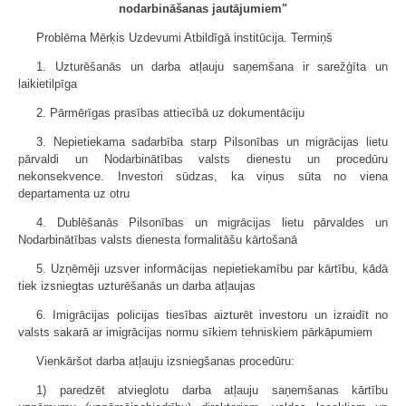
nodarbināšanas jautājumiem"
Problēma Mērķis Uzdevumi Atbildīgā institūcija. Termiņš
1. Uzturēšanās un darba atļauju saņemšana ir sarežģīta un
laikietilpīga
2. Pārmērīgas prasības attiecībā uz dokumentāciju
3. Nepietiekama sadarbība starp Pilsonības un migrācijas lietu
pārvaldi un Nodarbinātības valsts dienestu un procedūru
nekonsekvence. Investori sūdzas, ka viņus sūta no viena
departamenta uz otru
4. Dublēšanās Pilsonības un migrācijas lietu pārvaldes un
Nodarbinātības valsts dienesta formalitāšu kārtošanā
5. Uzņēmēji uzsver informācijas nepietiekamību par kārtību, kādā
tiek izsniegtas uzturēšanās un darba atļaujas
6. Imigrācijas policijas tiesības aizturēt investoru un izraidīt no
valsts sakarā ar imigrācijas normu sīkiem tehniskiem pārkāpumiem
Vienkāršot darba atļauju izsniegšanas procedūru:
1) paredzēt atvieglotu darba atļauju saņemšanas kārtību