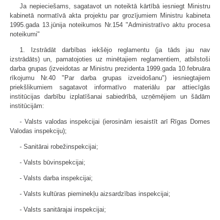
Ja nepieciešams, sagatavot un noteiktā kārtībā iesniegt Ministru
kabinetā normatīvā akta projektu par grozījumiem Ministru kabineta
1995.gada 13.jūnija noteikumos Nr.154 "Administratīvo aktu procesa
noteikumi"
1. Izstrādāt darbības iekšējo reglamentu (ja tāds jau nav
izstrādāts) un, pamatojoties uz minētajiem reglamentiem, atbilstoši
darba grupas (izveidotas ar Ministru prezidenta 1999.gada 10.februāra
rīkojumu Nr.40 "Par darba grupas izveidošanu") iesniegtajiem
priekšlikumiem sagatavot informatīvo materiālu par attiecīgās
institūcijas darbību izplatīšanai sabiedrībā, uzņēmējiem un šādām
institūcijām:
- Valsts valodas inspekcijai (ierosinām iesaistīt arī Rīgas Domes
Valodas inspekciju);
- Sanitārai robežinspekcijai;
- Valsts būvinspekcijai;
- Valsts darba inspekcijai;
- Valsts kultūras pieminekļu aizsardzības inspekcijai;
- Valsts sanitārajai inspekcijai;