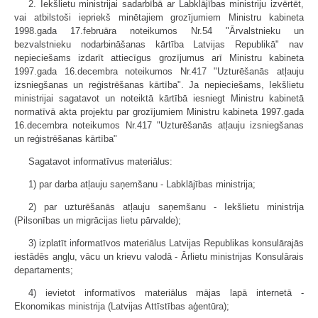
2. Iekšlietu ministrijai sadarbībā ar Labklājības ministriju izvērtēt,
vai atbilstoši iepriekš minētajiem grozījumiem Ministru kabineta
1998.gada 17.februāra noteikumos Nr.54 "Ārvalstnieku un
bezvalstnieku nodarbināšanas kārtība Latvijas Republikā" nav
nepieciešams izdarīt attiecīgus grozījumus arī Ministru kabineta
1997.gada 16.decembra noteikumos Nr.417 "Uzturēšanās atļauju
izsniegšanas un reģistrēšanas kārtība". Ja nepieciešams, Iekšlietu
ministrijai sagatavot un noteiktā kārtībā iesniegt Ministru kabinetā
normatīvā akta projektu par grozījumiem Ministru kabineta 1997.gada
16.decembra noteikumos Nr.417 "Uzturēšanās atļauju izsniegšanas
un reģistrēšanas kārtība"
Sagatavot informatīvus materiālus:
1) par darba atļauju saņemšanu - Labklājības ministrija;
2) par uzturēšanās atļauju saņemšanu - Iekšlietu ministrija
(Pilsonības un migrācijas lietu pārvalde);
3) izplatīt informatīvos materiālus Latvijas Republikas konsulārajās
iestādēs angļu, vācu un krievu valodā - Ārlietu ministrijas Konsulārais
departaments;
4) ievietot informatīvos materiālus mājas lapā internetā -
Ekonomikas ministrija (Latvijas Attīstības aģentūra);