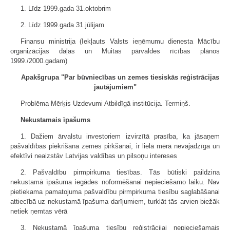
1. Līdz 1999.gada 31.oktobrim
2. Līdz 1999.gada 31.jūlijam
Finansu ministrija (Iekļauts Valsts ieņēmumu dienesta Mācību
organizācijas daļas un Muitas pārvaldes rīcības plānos
1999./2000.gadam)
Apakšgrupa "Par būvniecības un zemes tiesiskās reģistrācijas
jautājumiem"
Problēma Mērķis Uzdevumi Atbildīgā institūcija. Termiņš.
Nekustamais īpašums
1. Dažiem ārvalstu investoriem izvirzītā prasība, ka jāsaņem
pašvaldības piekrišana zemes pirkšanai, ir lielā mērā nevajadzīga un
efektīvi neaizstāv Latvijas valdības un pilsoņu intereses
2. Pašvaldību pirmpirkuma tiesības. Tās būtiski paildzina
nekustamā īpašuma iegādes noformēšanai nepieciešamo laiku. Nav
pietiekama pamatojuma pašvaldību pirmpirkuma tiesību saglabāšanai
attiecībā uz nekustamā īpašuma darījumiem, turklāt tās arvien biežāk
netiek ņemtas vērā
3. Nekustamā īpašuma tiesību reģistrācijai nepieciešamais