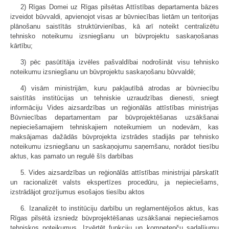
2) Rīgas Domei uz Rīgas pilsētas Attīstības departamenta bāzes
izveidot būvvaldi, apvienojot visas ar būvniecības lietām un teritorijas
plānošanu saistītās struktūrvienības, kā arī noteikt centralizētu
tehnisko noteikumu izsniegšanu un būvprojektu saskaņošanas
kārtību;
3) pēc pasūtītāja izvēles pašvaldībai nodrošināt visu tehnisko
noteikumu izsniegšanu un būvprojektu saskaņošanu būvvaldē;
4) visām ministrijām, kuru pakļautībā atrodas ar būvniecību
saistītās institūcijas un tehniskie uzraudzības dienesti, sniegt
informāciju Vides aizsardzības un reģionālās attīstības ministrijas
Būvniecības departamentam par būvprojektēšanas uzsākšanai
nepieciešamajiem tehniskajiem noteikumiem un nodevām, kas
maksājamas dažādās būvprojekta izstrādes stadijās par tehnisko
noteikumu izsniegšanu un saskaņojumu saņemšanu, norādot tiesību
aktus, kas pamato un regulē šīs darbības
5. Vides aizsardzības un reģionālās attīstības ministrijai pārskatīt
un racionalizēt valsts ekspertīzes procedūru, ja nepieciešams,
izstrādājot grozījumus esošajos tiesību aktos
6. Izanalizēt to institūciju darbību un reglamentējošos aktus, kas
Rīgas pilsētā izsniedz būvprojektēšanas uzsākšanai nepieciešamos
tehniskos noteikumus. Izvērtēt funkciju un kompetenču sadalījumu