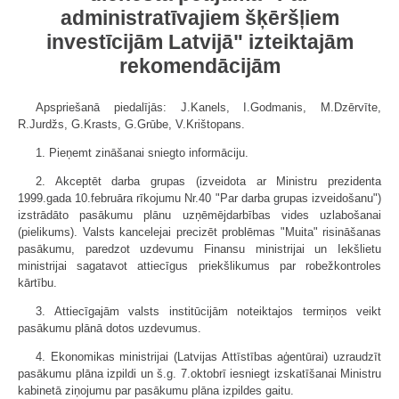
administratīvajiem šķēršļiem
investīcijām Latvijā" izteiktajām
rekomendācijām
Apspriešanā piedalījās: J.Kanels, I.Godmanis, M.Dzērvīte,
R.Jurdžs, G.Krasts, G.Grūbe, V.Krištopans.
1. Pieņemt zināšanai sniegto informāciju.
2. Akceptēt darba grupas (izveidota ar Ministru prezidenta
1999.gada 10.februāra rīkojumu Nr.40 "Par darba grupas izveidošanu")
izstrādāto pasākumu plānu uzņēmējdarbības vides uzlabošanai
(pielikums). Valsts kancelejai precizēt problēmas "Muita" risināšanas
pasākumu, paredzot uzdevumu Finansu ministrijai un Iekšlietu
ministrijai sagatavot attiecīgus priekšlikumus par robežkontroles
kārtību.
3. Attiecīgajām valsts institūcijām noteiktajos termiņos veikt
pasākumu plānā dotos uzdevumus.
4. Ekonomikas ministrijai (Latvijas Attīstības aģentūrai) uzraudzīt
pasākumu plāna izpildi un š.g. 7.oktobrī iesniegt izskatīšanai Ministru
kabinetā ziņojumu par pasākumu plāna izpildes gaitu.