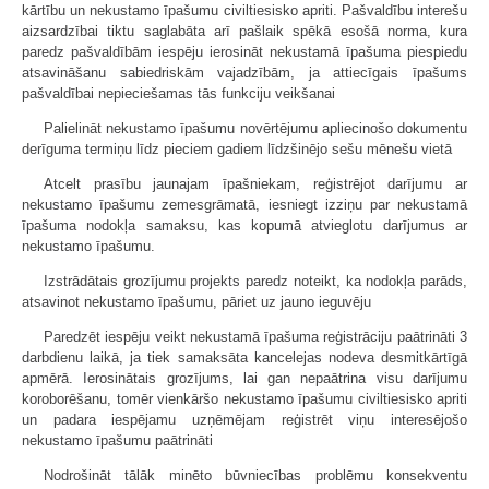
kārtību un nekustamo īpašumu civiltiesisko apriti. Pašvaldību interešu
aizsardzībai tiktu saglabāta arī pašlaik spēkā esošā norma, kura
paredz pašvaldībām iespēju ierosināt nekustamā īpašuma piespiedu
atsavināšanu sabiedriskām vajadzībām, ja attiecīgais īpašums
pašvaldībai nepieciešamas tās funkciju veikšanai
Palielināt nekustamo īpašumu novērtējumu apliecinošo dokumentu
derīguma termiņu līdz pieciem gadiem līdzšinējo sešu mēnešu vietā
Atcelt prasību jaunajam īpašniekam, reģistrējot darījumu ar
nekustamo īpašumu zemesgrāmatā, iesniegt izziņu par nekustamā
īpašuma nodokļa samaksu, kas kopumā atvieglotu darījumus ar
nekustamo īpašumu.
Izstrādātais grozījumu projekts paredz noteikt, ka nodokļa parāds,
atsavinot nekustamo īpašumu, pāriet uz jauno ieguvēju
Paredzēt iespēju veikt nekustamā īpašuma reģistrāciju paātrināti 3
darbdienu laikā, ja tiek samaksāta kancelejas nodeva desmitkārtīgā
apmērā. Ierosinātais grozījums, lai gan nepaātrina visu darījumu
koroborēšanu, tomēr vienkāršo nekustamo īpašumu civiltiesisko apriti
un padara iespējamu uzņēmējam reģistrēt viņu interesējošo
nekustamo īpašumu paātrināti
Nodrošināt tālāk minēto būvniecības problēmu konsekventu