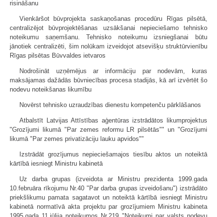
risināšanu
Vienkāršot būvprojekta saskaņošanas procedūru Rīgas pilsētā,
centralizējot būvprojektēšanas uzsākšanai nepieciešamo tehnisko
noteikumu saņemšanu. Tehnisko noteikumu izsniegšanai būtu
jānotiek centralizēti, šim nolūkam izveidojot atsevišķu struktūrvienību
Rīgas pilsētas Būvvaldes ietvaros
Nodrošināt uzņēmējus ar informāciju par nodevām, kuras
maksājamas dažādās būvniecības procesa stadijās, kā arī izvērtēt šo
nodevu noteikšanas likumību
Novērst tehnisko uzraudzības dienestu kompetenču pārklāšanos
Atbalstīt Latvijas Attīstības aģentūras izstrādātos likumprojektus
"Grozījumi likumā "Par zemes reformu LR pilsētās"" un "Grozījumi
likumā "Par zemes privatizāciju lauku apvidos""
Izstrādāt grozījumus nepieciešamajos tiesību aktos un noteiktā
kārtībā iesniegt Ministru kabinetā
Uz darba grupas (izveidota ar Ministru prezidenta 1999.gada
10.februāra rīkojumu Nr.40 "Par darba grupas izveidošanu") izstrādāto
priekšlikumu pamata sagatavot un noteiktā kārtībā iesniegt Ministru
kabinetā normatīvā akta projektu par grozījumiem Ministru kabineta
1995.gada 11.jūlija noteikumos Nr.219 "Noteikumi par valsts nodevu