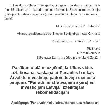
5. Pasākumu plānā minētajām atbildīgajām valsts institūcijām līdz
š.g. 15.jūlijam un 1.oktobrim sniegt informāciju Ekonomikas ministrijai
(Latvijas Attīstības aģentūrai) par pasākumu plānā doto uzdevumu
izpildi.
Ministru prezidents V.Krištopans
Ministru prezidenta biedrs Eiropas Savienības lietās G.Krasts
Valsts kancelejas direktors A.Vītols
Pielikums
Ministru kabineta
1999.gada 11.maija sēdes protokola Nr.25 22.§
Pasākumu plāns uzņēmējdarbības vides
uzlabošanai saskaņā ar Pasaules bankas
Ārvalstu investīciju padomdevēju dienesta
pētījumā "Par administratīvajiem šķēršļiem
investīcijām Latvijā" izteiktajām
rekomendācijām
Apakšgrupa "Par ārvalstnieku iebraukšanas, uzturēšanās un