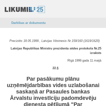
Darbības ar dokumentu
Precizēts 18.05.1999., Latvijas Vēstnesis Nr.159/160 (1619/1620)
Latvijas Republikas Ministru prezidenta sēdes protokola Nr.25
izraksts
Rīgā 1999.gada 11.maijā
22.§
Par pasākumu plānu
uzņēmējdarbības vides uzlabošanai
saskaņā ar Pasaules bankas
Ārvalstu investīciju padomdevēju
dienesta pētījumā "Par