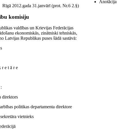
Anotācija
Rīgā 2012.gada 31.janvārī (prot. Nr.6 2.§)
dību komisiju
blikas valdības un Krievijas Federācijas
eidošanu ekonomiskās, zinātniski tehniskās,
no Latvijas Republikas puses šādā sastāvā:
js
kretāre
:
 direktors
darbības politikas departamenta direktore
 sekretāra vietnieks
ederācijā