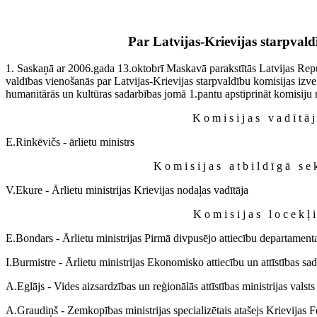
Par Latvijas-Krievijas starpval
1. Saskaņā ar 2006.gada 13.oktobrī Maskavā parakstītās Latvijas Repu
valdības vienošanās par Latvijas-Krievijas starpvaldību komisijas izv
humanitārās un kultūras sadarbības jomā 1.pantu apstiprināt komisiju 
Komisijas vadītā
E.Rinkēvičs - ārlietu ministrs
Komisijas atbildīgā se
V.Ekure - Ārlietu ministrijas Krievijas nodaļas vadītāja
Komisijas locekļi
E.Bondars - Ārlietu ministrijas Pirmā divpusējo attiecību departamenta
I.Burmistre - Ārlietu ministrijas Ekonomisko attiecību un attīstības sa
A.Eglājs - Vides aizsardzības un reģionālās attīstības ministrijas valsts
A.Graudiņš - Zemkopības ministrijas specializētais atašejs Krievijas F