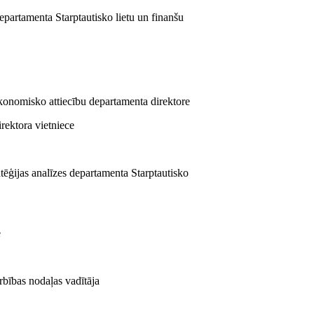
departamenta Starptautisko lietu un finanšu
ekonomisko attiecību departamenta direktore
rektora vietniece
tēģijas analīzes departamenta Starptautisko
e
rbības nodaļas vadītāja