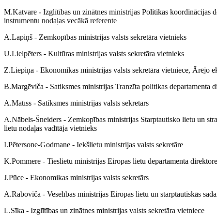
M.Katvare - Izglītības un zinātnes ministrijas Politikas koordinācijas 
instrumentu nodaļas vecākā referente
A.Lapiņš - Zemkopības ministrijas valsts sekretāra vietnieks
U.Lielpēters - Kultūras ministrijas valsts sekretāra vietnieks
Z.Liepiņa - Ekonomikas ministrijas valsts sekretāra vietniece, Ārējo 
B.Margēviča - Satiksmes ministrijas Tranzīta politikas departamenta di
A.Matīss - Satiksmes ministrijas valsts sekretārs
A.Nābels-Šneiders - Zemkopības ministrijas Starptautisko lietu un stra
lietu nodaļas vadītāja vietnieks
I.Pētersone-Godmane - Iekšlietu ministrijas valsts sekretāre
K.Pommere - Tieslietu ministrijas Eiropas lietu departamenta direktor
J.Pūce - Ekonomikas ministrijas valsts sekretārs
A.Raboviča - Veselības ministrijas Eiropas lietu un starptautiskās sada
L.Sīka - Izglītības un zinātnes ministrijas valsts sekretāra vietniece