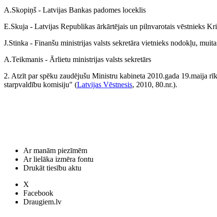
A.Skopiņš - Latvijas Bankas padomes loceklis
E.Skuja - Latvijas Republikas ārkārtējais un pilnvarotais vēstnieks Kri
J.Stinka - Finanšu ministrijas valsts sekretāra vietnieks nodokļu, mui
A.Teikmanis - Ārlietu ministrijas valsts sekretārs
2. Atzīt par spēku zaudējušu Ministru kabineta 2010.gada 19.maija rī
starpvaldību komisiju" (
Latvijas Vēstnesis
, 2010, 80.nr.).
Ar manām piezīmēm
Ar lielāka izmēra fontu
Drukāt tiesību aktu
X
Facebook
Draugiem.lv