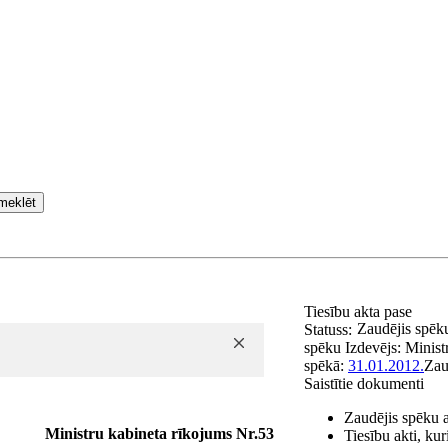
meklēt
Tiesību akta pase
Zaudējis spēk
Statuss:
spēku
Izdevējs:
Minist
spēkā:
31.01.2012.
Zau
Saistītie dokumenti
Zaudējis spēku 
Ministru kabineta rīkojums Nr.53
Tiesību akti, ku