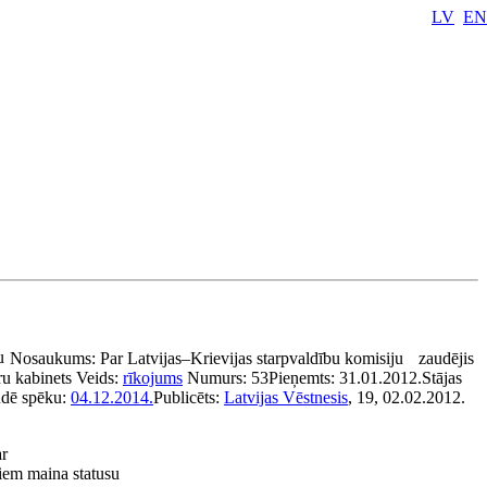
LV
EN
u
Nosaukums:
Par Latvijas–Krievijas starpvaldību komisiju
zaudējis
ru kabinets
Veids:
rīkojums
Numurs:
53
Pieņemts:
31.01.2012.
Stājas
dē spēku:
04.12.2014.
Publicēts:
Latvijas Vēstnesis
, 19, 02.02.2012.
ar
riem maina statusu