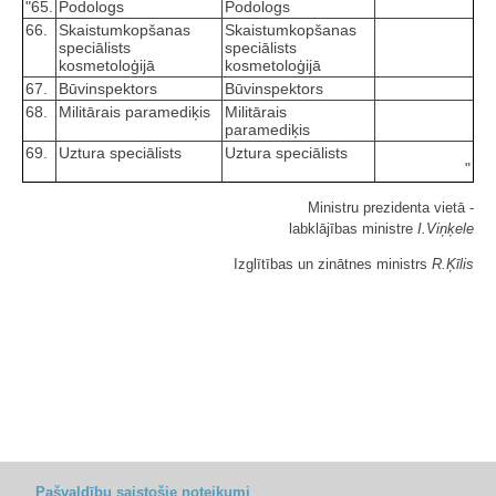
"65.
Podologs
Podologs
66.
Skaistumkopšanas
Skaistumkopšanas
speciālists
speciālists
kosmetoloģijā
kosmetoloģijā
67.
Būvinspektors
Būvinspektors
68.
Militārais paramediķis
Militārais
paramediķis
69.
Uztura speciālists
Uztura speciālists
"
Ministru prezidenta vietā -
labklājības ministre
I.Viņķele
Izglītības un zinātnes ministrs
R.Ķīlis
Pašvaldību saistošie noteikumi