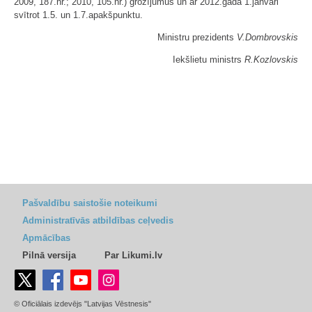
2009, 187.nr.; 2010, 105.nr.) grozījumus un ar 2012.gada 1.janvāri
svītrot 1.5. un 1.7.apakšpunktu.
Ministru prezidents
V.Dombrovskis
Iekšlietu ministrs
R.Kozlovskis
Pašvaldību saistošie noteikumi
Administratīvās atbildības ceļvedis
Apmācības
Pilnā versija
Par Likumi.lv
© Oficiālais izdevējs "Latvijas Vēstnesis"