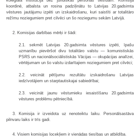
koleģiāla institūcija bez juridiskas personas tiesībām. Komisija
koordinē, atbalsta un rosina padziļinātu to Latvijas 20.gadsimta
vēstures jautājumu izpēti un izskaidrošanu, kuri saistīti ar totalitāro
režīmu noziegumiem pret cilvēci un šo noziegumu sekām Latvijā.
2. Komisijas darbības mērķi ir šādi:
2.1. sekmēt Latvijas 20.gadsimta vēstures izpēti, īpašu
uzmanību pievēršot divu totalitāro valstu — komunistiskās
PSRS un nacionālsociālistiskās Vācijas — okupācijas analīzei,
vērtējumam un šo valstu izdarītajiem noziegumiem pret cilvēci;
2.2. veicināt pētījumu rezultātu izskaidrošanu Latvijas
iedzīvotājiem un starptautiskajai sabiedrībai;
2.3. veicināt jaunu vēsturnieku iesaistīšanu 20.gadsimta
vēstures problēmu pētniecībā.
3. Komisija ir izveidota uz nenoteiktu laiku. Personālsastāva
pilnvaru laiks ir trīs gadi.
4. Visiem komisijas locekļiem ir vienādas tiesības un atbildība.