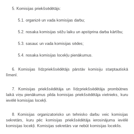
5. Komisijas priekšsēdētājs:
5.1. organizē un vada komisijas darbu;
5.2. nosaka komisijas sēžu laiku un apstiprina darba kārtību;
5.3. sasauc un vada komisijas sēdes;
5.4. nosaka komisijas locekļu pienākumus.
6. Komisijas līdzpriekšsēdētājs pārstāv komisiju starptautiskā
līmenī.
7. Komisijas priekšsēdētāja un līdzpriekšsēdētāja prombūtnes
laikā viņu pienākumus pilda komisijas priekšsēdētāja vietnieks, kuru
ievēlē komisijas locekļi.
8. Komisijas organizatorisko un tehnisko darbu veic komisijas
sekretārs, kuru pēc komisijas priekšsēdētāja ierosinājuma ievēlē
komisijas locekļi. Komisijas sekretārs var nebūt komisijas loceklis.