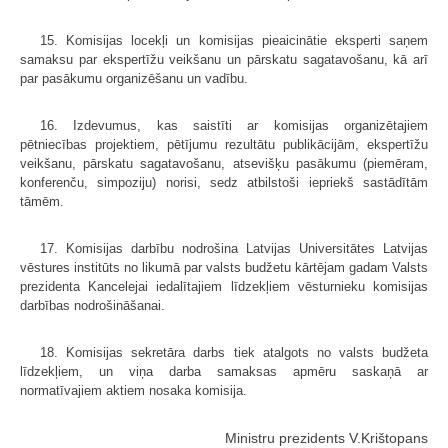
15. Komisijas locekļi un komisijas pieaicinātie eksperti saņem
samaksu par ekspertīžu veikšanu un pārskatu sagatavošanu, kā arī
par pasākumu organizēšanu un vadību.
16. Izdevumus, kas saistīti ar komisijas organizētajiem
pētniecības projektiem, pētījumu rezultātu publikācijām, ekspertīžu
veikšanu, pārskatu sagatavošanu, atsevišķu pasākumu (piemēram,
konferenču, simpoziju) norisi, sedz atbilstoši iepriekš sastādītām
tāmēm.
17. Komisijas darbību nodrošina Latvijas Universitātes Latvijas
vēstures institūts no likumā par valsts budžetu kārtējam gadam Valsts
prezidenta Kancelejai iedalītajiem līdzekļiem vēsturnieku komisijas
darbības nodrošināšanai.
18. Komisijas sekretāra darbs tiek atalgots no valsts budžeta
līdzekļiem, un viņa darba samaksas apmēru saskaņā ar
normatīvajiem aktiem nosaka komisija.
Ministru prezidents V.Krištopans