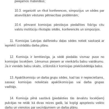
pieejamos materiālus;
10.3. organizēt un rīkot konferences, simpozijus un sēdes par
atsevišķām vēstures pētniecības problēmām;
10.4. pilnvarot komisijas pārstāvjus piedalīties līdzīgu citu
valstu institūciju rīkotajās sēdēs, konferencēs un simpozijos.
11. Komisijas Latvijas dalībnieku daļas sēdes notiek saskaņā ar
iepriekš izstrādātu darba plānu.
12. Komisija ir lemttiesīga, ja sēdē piedalās vismaz puse no
komisijas locekļiem. Lēmumus pieņem ar vienkāršu balsu vairākumu.
Ja ir vienāds balsu skaits, izšķirošā ir komisijas priekšsēdētāja balss.
13. Apakškomisiju un darba grupu sēdes, kad tas ir nepieciešams,
sasauc komisijas noteiktais apakškomisijas vai darba grupas
vadītājs.
14. Komisija pilnā sastāvā (piedaloties tās ārvalstu locekļiem)
pulcējas ne retāk kā divas reizes gadā, lai kopīgi apspriestu veikto
darbu un vienotos par secinājumiem un darba plānu.