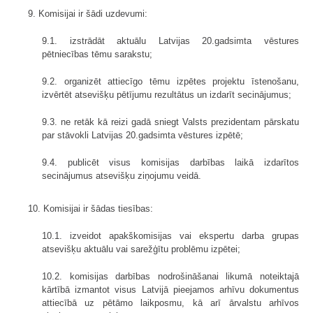
9. Komisijai ir šādi uzdevumi:
9.1. izstrādāt aktuālu Latvijas 20.gadsimta vēstures
pētniecības tēmu sarakstu;
9.2. organizēt attiecīgo tēmu izpētes projektu īstenošanu,
izvērtēt atsevišķu pētījumu rezultātus un izdarīt secinājumus;
9.3. ne retāk kā reizi gadā sniegt Valsts prezidentam pārskatu
par stāvokli Latvijas 20.gadsimta vēstures izpētē;
9.4. publicēt visus komisijas darbības laikā izdarītos
secinājumus atsevišķu ziņojumu veidā.
10. Komisijai ir šādas tiesības:
10.1. izveidot apakškomisijas vai ekspertu darba grupas
atsevišķu aktuālu vai sarežģītu problēmu izpētei;
10.2. komisijas darbības nodrošināšanai likumā noteiktajā
kārtībā izmantot visus Latvijā pieejamos arhīvu dokumentus
attiecībā uz pētāmo laikposmu, kā arī ārvalstu arhīvos