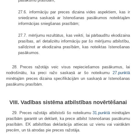
pasākumu prasībām;
27.6. informāciju par preces dizaina vides aspektiem, kas ir
sniedzama saskaņā ar īstenošanas pasākumos noteiktajām
informācijas sniegšanas prasībām;
27.7. mērījumu rezultātus, kas veikti, lai pārbaudītu ekodizaina
prasības, arī detalizētu informāciju par šo mērījumu atbilstību,
salīdzinot ar ekodizaina prasībām, kas noteiktas īstenošanas
pasākumos.
28. Preces ražotājs veic visus nepieciešamos pasākumus, lai
nodrošinātu, ka preci ražo saskaņā ar šo noteikumu
27.punktā
minētajām preces dizaina specifikācijām un saskaņā ar īstenošanas
pasākumu prasībām.
VIII. Vadības sistēma atbilstības novērtēšanai
29. Preces ražotājs atbilstoši šo noteikumu
31.punktā
minētajām
prasībām garantē un deklarē, ka prece atbilst īstenošanas pasākumu
prasībām. EK atbilstības deklarācija attiecas uz vienu vai vairākām
precēm, un tā atrodas pie preces ražotāja.