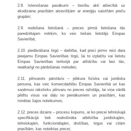
2.8. īstenošanas pasākumi – tiesību akti attiecībā uz
ekodizaina prasībām atsevišķām ar enerģiju saistītām preču
grupām;
2.9. nodošana lietošanā – preces pirmā lietošana tās
paredzētajam mērķim, ko veic tiešais lietotājs Eiropas
Savienībā;
2.10. piedāvāšana tirgū – darbība, kad preci pirmo reizi dara
pieejamu Eiropas Savienības tirgū, lai to izplatītu vai lietotu
Eiropas Savienības teritorijā par atlīdzību vai bez tās,
neatkarīgi no pārdošanas metodes;
2.11. pilnvarots pārstāvis – jebkura fiziska vai juridiska
persona, kas veic komercdarbību Eiropas Savienībā un kas
saņēmusi rakstisku pilnvaru no preces ražotāja, lai viņa vārdā
pildītu visus vai daļu no pienākumiem un prasībām, kas
minētas šajos noteikumos;
2.12. preces dizains – procesu kopums, ar ko precei tehniskajā
specifikācijā tiek nodrošināta atbilstība juridiskajām,
tehniskajām, funkcionālajām, drošības, tirgus vai citām
prasībām, kas noteiktas precei;