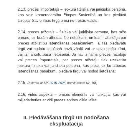
2.13. preces importētājs – jebkura fiziska vai juridiska persona,
kas veic komercdarbību Eiropas Savienībā un kas piedāvā
Eiropas Savienības tirgū preci no trešās valsts;
2.14. preces ražotājs – fiziska vai juridiska persona, kas ražo
preces, uz kurām attiecas šie noteikumi, un kas ir atbildīga par
preces atbilstību īstenošanas pasākumiem, lai tās piedāvātu
tirgū vai nodotu lietošanā savā vārdā vai ar savu preču zīmi,
vai izmantotu paša lietošanai. Ja nav zināms preces ražotājs
vai preces importētājs, par preces ražotāju tiek uzskatīta
jebkura fiziska vai juridiska persona, kas preci, uz ko attiecas
īstenošanas pasākumi, piedāvā tirgū vai nodod lietošanā;
2.15.
;
(svītrots ar MK
20.01.2026.
noteikumiem Nr. 16)
2.16. vides aspekts – preces elements vai funkcija, kas var
mijiedarboties ar vidi preces aprites cikla laikā.
II. Piedāvāšana tirgū un nodošana
ekspluatācijā