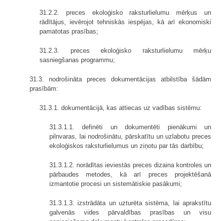
31.2.2. preces ekoloģisko raksturlielumu mērķus un
rādītājus, ievērojot tehniskās iespējas, kā arī ekonomiski
pamatotas prasības;
31.2.3. preces ekoloģisko raksturlielumu mērķu
sasniegšanas programmu;
31.3. nodrošināta preces dokumentācijas atbilstība šādām
prasībām:
31.3.1. dokumentācijā, kas attiecas uz vadības sistēmu:
31.3.1.1. definēti un dokumentēti pienākumi un
pilnvaras, lai nodrošinātu, pārskatītu un uzlabotu preces
ekoloģiskos raksturlielumus un ziņotu par tās darbību;
31.3.1.2. norādītas ieviestās preces dizaina kontroles un
pārbaudes metodes, kā arī preces projektēšanā
izmantotie procesi un sistemātiskie pasākumi;
31.3.1.3. izstrādāta un uzturēta sistēma, lai aprakstītu
galvenās vides pārvaldības prasības un visu