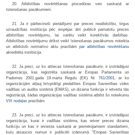
20. Atbilstības novērtēšanas procedūras veic saskaņā ar
īstenošanas pasākumiem.
21. Ja ir pārliecinoši pierādījumi par preces neatbilstību, tirgus
uzraudzības institūcija pēc iespējas ātri publicē pamatotu preces
atbilstības novērtējumu, lai varētu veikt korektīvās darbības.
Atbilstības novērtējumu drīkst veikt īstenošanas pasākumos noteikta
un atbilstoši normatīvo aktu prasībām
par atbilstības novērtēšanu
akreditēta institūcija.
22. Ja preci, uz ko attiecas īstenošanas pasākumi, ir izstrādājusi
organizācija, kas reģistrēta saskaņā ar Eiropas Parlamenta un
Padomes 2001.gada 19.marta Regulu (EK) Nr.
761/2001
, ar ko
organizācijām atļauj brīvprātīgi piedalīties Eiropas Savienības vides
vadības un audita sistēmā (EMAS), un dizaina funkcija ir ietverta tās
reģistrācijā, šādas organizācijas vadības sistēma atbilst šo noteikumu
VIII nodaļas
prasībām.
23. Ja preci, uz ko attiecas īstenošanas pasākumi, ir izstrādājusi
organizācija, kurai ir vadības sistēma, kas ietver preces dizaina
funkciju un kas ir ieviesta saskaņā ar piemērojamiem standartiem,
kuru atsauces numuri ir publicēti izdevumā "Eiropas Savienības