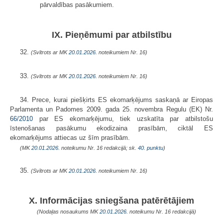
pārvaldības pasākumiem.
IX. Pieņēmumi par atbilstību
32.
(Svītrots ar MK
20.01.2026.
noteikumiem Nr. 16)
33.
(Svītrots ar MK
20.01.2026.
noteikumiem Nr. 16)
34. Prece, kurai piešķirts ES ekomarķējums saskaņā ar Eiropas
Parlamenta un Padomes 2009. gada 25. novembra Regulu (EK) Nr.
66/2010
par ES ekomarķējumu, tiek uzskatīta par atbilstošu
īstenošanas pasākumu ekodizaina prasībām, ciktāl ES
ekomarķējums attiecas uz šīm prasībām.
(MK
20.01.2026.
noteikumu Nr. 16 redakcijā; sk.
40. punktu
)
35.
(Svītrots ar MK
20.01.2026.
noteikumiem Nr. 16)
X. Informācijas sniegšana patērētājiem
(Nodaļas nosaukums MK
20.01.2026.
noteikumu Nr. 16 redakcijā)