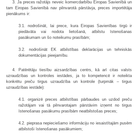
3. Ja preces ražotājs neveic komercdarbību Eiropas Savienībā un
tam Eiropas Savienībā nav pilnvarotā pārstāvja, preces importētāja
pienākums ir:
3.1. nodrošināt, lai prece, kura Eiropas Savienības tirgū ir
piedāvāta vai nodota lietošanā, atbilstu īstenošanas
pasākumam un šo noteikumu prasībām;
3.2. nodrošināt EK atbilstības deklarācijas un tehniskās
dokumentācijas pieejamību.
4. Patērētāju tiesību aizsardzības centrs, kā arī citas valsts
uzraudzības un kontroles iestādes, ja to kompetencē ir noteikta
konkrētu preču tirgus uzraudzība un kontrole (turpmāk – tirgus
uzraudzības iestāde):
4.1. organizē preces atbilstības pārbaudes un uzdod preču
ražotājam vai tā pilnvarotajam pārstāvim izņemt no tirgus
īstenošanas pasākumu prasībām neatbilstošas preces;
4.2. pieprasa nepieciešamo informāciju no iesaistītajām pusēm
atbilstoši īstenošanas pasākumiem;