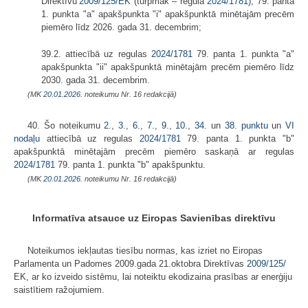
Direktīvu
2009/125/EK
(turpmāk – regula
2024/1781
), 79. panta
1. punkta "a" apakšpunkta "i" apakšpunktā minētajām precēm
piemēro līdz 2026. gada 31. decembrim;
39.2. attiecībā uz regulas
2024/1781
79. panta 1. punkta "a"
apakšpunkta "ii" apakšpunktā minētajām precēm piemēro līdz
2030. gada 31. decembrim.
(MK
20.01.2026.
noteikumu Nr. 16 redakcijā)
40. Šo noteikumu
2.
,
3.
,
6.
,
7.
,
9.
,
10.
,
34.
un
38. punktu
un
VI
nodaļu
attiecībā uz regulas
2024/1781
79. panta 1. punkta "b"
apakšpunktā minētajām precēm piemēro saskaņā ar regulas
2024/1781
79. panta 1. punkta "b" apakšpunktu.
(MK
20.01.2026.
noteikumu Nr. 16 redakcijā)
Informatīva atsauce uz Eiropas Savienības direktīvu
Noteikumos iekļautas tiesību normas, kas izriet no Eiropas
Parlamenta un Padomes 2009.gada 21.oktobra Direktīvas
2009/125/
EK, ar ko izveido sistēmu, lai noteiktu ekodizaina prasības ar enerģiju
saistītiem ražojumiem.