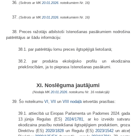
36.
(Svītrots ar MK
20.01.2026.
noteikumiem Nr. 16)
37.
(Svītrots ar MK
20.01.2026.
noteikumiem Nr. 16)
38. Preces ražotājs atbilstoši īstenošanas pasākumiem nodrošina
patērētājus ar šādu informāciju:
38.1. par patērētāju lomu preces ilgtspējīgā lietošanā;
38.2. par produkta ekoloģisko profilu un ekodizaina
priekšrocībām, ja to pieprasa īstenošanas pasākumi.
XI. Noslēguma jautājumi
(Nodaļa MK
20.01.2026.
noteikumu Nr. 16 redakcijā)
39. Šo noteikumu
VI
,
VII
un
VIII nodaļā
ietvertās prasības:
39.1. attiecībā uz Eiropas Parlamenta un Padomes 2024. gada
13. jūnija Regulas (ES)
2024/1781
, ar ko izveido satvaru
ekodizaina prasību noteikšanai ilgtspējīgiem produktiem, groza
Direktīvu (ES)
2020/1828
un Regulu (ES)
2023/1542
un atceļ