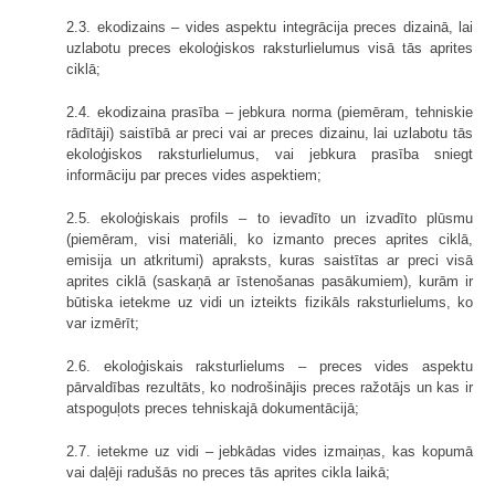
2.3. ekodizains – vides aspektu integrācija preces dizainā, lai
uzlabotu preces ekoloģiskos raksturlielumus visā tās aprites
ciklā;
2.4. ekodizaina prasība – jebkura norma (piemēram, tehniskie
rādītāji) saistībā ar preci vai ar preces dizainu, lai uzlabotu tās
ekoloģiskos raksturlielumus, vai jebkura prasība sniegt
informāciju par preces vides aspektiem;
2.5. ekoloģiskais profils – to ievadīto un izvadīto plūsmu
(piemēram, visi materiāli, ko izmanto preces aprites ciklā,
emisija un atkritumi) apraksts, kuras saistītas ar preci visā
aprites ciklā (saskaņā ar īstenošanas pasākumiem), kurām ir
būtiska ietekme uz vidi un izteikts fizikāls raksturlielums, ko
var izmērīt;
2.6. ekoloģiskais raksturlielums – preces vides aspektu
pārvaldības rezultāts, ko nodrošinājis preces ražotājs un kas ir
atspoguļots preces tehniskajā dokumentācijā;
2.7. ietekme uz vidi – jebkādas vides izmaiņas, kas kopumā
vai daļēji radušās no preces tās aprites cikla laikā;