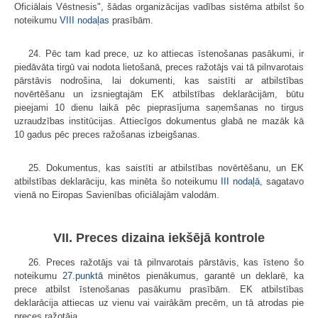
Oficiālais Vēstnesis", šādas organizācijas vadības sistēma atbilst šo
noteikumu
VIII nodaļas
prasībām.
24. Pēc tam kad prece, uz ko attiecas īstenošanas pasākumi, ir
piedāvāta tirgū vai nodota lietošanā, preces ražotājs vai tā pilnvarotais
pārstāvis nodrošina, lai dokumenti, kas saistīti ar atbilstības
novērtēšanu un izsniegtajām EK atbilstības deklarācijām, būtu
pieejami 10 dienu laikā pēc pieprasījuma saņemšanas no tirgus
uzraudzības institūcijas. Attiecīgos dokumentus glabā ne mazāk kā
10 gadus pēc preces ražošanas izbeigšanas.
25. Dokumentus, kas saistīti ar atbilstības novērtēšanu, un EK
atbilstības deklarāciju, kas minēta šo noteikumu
III nodaļā
, sagatavo
vienā no Eiropas Savienības oficiālajām valodām.
VII. Preces dizaina iekšējā kontrole
26. Preces ražotājs vai tā pilnvarotais pārstāvis, kas īsteno šo
noteikumu
27.punktā
minētos pienākumus, garantē un deklarē, ka
prece atbilst īstenošanas pasākumu prasībām. EK atbilstības
deklarācija attiecas uz vienu vai vairākām precēm, un tā atrodas pie
preces ražotāja.