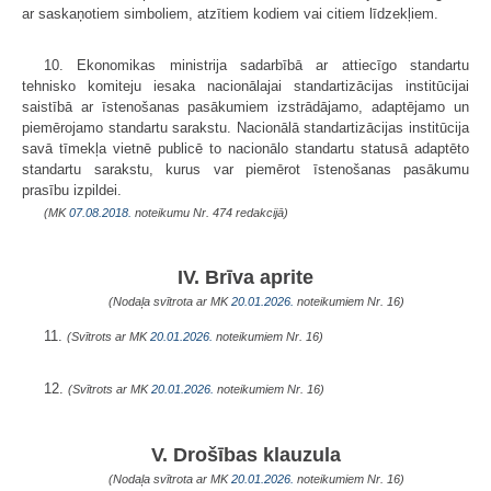
ar saskaņotiem simboliem, atzītiem kodiem vai citiem līdzekļiem.
10. Ekonomikas ministrija sadarbībā ar attiecīgo standartu
tehnisko komiteju iesaka nacionālajai standartizācijas institūcijai
saistībā ar īstenošanas pasākumiem izstrādājamo, adaptējamo un
piemērojamo standartu sarakstu. Nacionālā standartizācijas institūcija
savā tīmekļa vietnē publicē to nacionālo standartu statusā adaptēto
standartu sarakstu, kurus var piemērot īstenošanas pasākumu
prasību izpildei.
(MK
07.08.2018.
noteikumu Nr. 474 redakcijā)
IV. Brīva aprite
(Nodaļa svītrota ar MK
20.01.2026.
noteikumiem Nr. 16)
11.
(Svītrots ar MK
20.01.2026.
noteikumiem Nr. 16)
12.
(Svītrots ar MK
20.01.2026.
noteikumiem Nr. 16)
V. Drošības klauzula
(Nodaļa svītrota ar MK
20.01.2026.
noteikumiem Nr. 16)