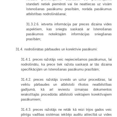
standarti netiek piemēroti vai tie neattiecas uz visām
īstenošanas pasākumu prasībām, norāda pasākumus
atbilstības nodrošināšanai;
31.3.2.6. ietverta informācija par preces dizaina vides
aspektiem, kas sniegta saskaņā ar īstenošanas
pasākumos noteiktajām informācijas sniegšanas
prasībām;
31.4. nodrošinātas pārbaudes un korektīvie pasākumi:
31.4.1. preces ražotājs veic nepieciešamos pasākumus, lai
nodrošinātu, ka prece tiek ražota saskaņā ar tās dizaina
specifikācijām un īstenošanas pasākumu prasībām;
31.4.2. preces ražotājs izveido un uztur procedūras, lai
veiktu pārbaudes un atbilstoši rīkotos neatbilstības
gadījumā, kā arī ieviestu izmaiņas dokumentos
ierakstītajās procedūrās atbilstoši veiktajiem korektīvajiem
pasākumiem;
31.4.3. preces ražotājs ne retāk kā reizi trijos gados veic
pilnīgu vadības sistēmas iekšējo auditu attiecībā uz vides