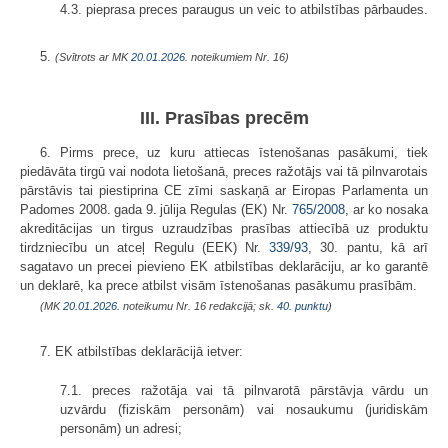
4.3. pieprasa preces paraugus un veic to atbilstības pārbaudes.
5.
(Svītrots ar MK
20.01.2026.
noteikumiem Nr. 16)
III. Prasības precēm
6. Pirms prece, uz kuru attiecas īstenošanas pasākumi, tiek
piedāvāta tirgū vai nodota lietošanā, preces ražotājs vai tā pilnvarotais
pārstāvis tai piestiprina CE zīmi saskaņā ar Eiropas Parlamenta un
Padomes 2008. gada 9. jūlija Regulas (EK) Nr.
765/2008
, ar ko nosaka
akreditācijas un tirgus uzraudzības prasības attiecībā uz produktu
tirdzniecību un atceļ Regulu (EEK) Nr.
339/93
, 30. pantu, kā arī
sagatavo un precei pievieno EK atbilstības deklarāciju, ar ko garantē
un deklarē, ka prece atbilst visām īstenošanas pasākumu prasībām.
(MK
20.01.2026.
noteikumu Nr. 16 redakcijā; sk.
40. punktu
)
7. EK atbilstības deklarācijā ietver:
7.1. preces ražotāja vai tā pilnvarotā pārstāvja vārdu un
uzvārdu (fiziskām personām) vai nosaukumu (juridiskām
personām) un adresi;