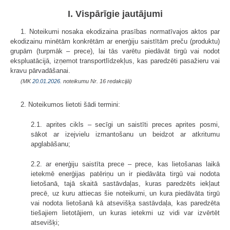
I. Vispārīgie jautājumi
1. Noteikumi nosaka ekodizaina prasības normatīvajos aktos par
ekodizainu minētām konkrētām ar enerģiju saistītām preču (produktu)
grupām (turpmāk – prece), lai tās varētu piedāvāt tirgū vai nodot
ekspluatācijā, izņemot transportlīdzekļus, kas paredzēti pasažieru vai
kravu pārvadāšanai.
(MK
20.01.2026.
noteikumu Nr. 16 redakcijā)
2. Noteikumos lietoti šādi termini:
2.1. aprites cikls – secīgi un saistīti preces aprites posmi,
sākot ar izejvielu izmantošanu un beidzot ar atkritumu
apglabāšanu;
2.2. ar enerģiju saistīta prece – prece, kas lietošanas laikā
ietekmē enerģijas patēriņu un ir piedāvāta tirgū vai nodota
lietošanā, tajā skaitā sastāvdaļas, kuras paredzēts iekļaut
precē, uz kuru attiecas šie noteikumi, un kura piedāvāta tirgū
vai nodota lietošanā kā atsevišķa sastāvdaļa, kas paredzēta
tiešajiem lietotājiem, un kuras ietekmi uz vidi var izvērtēt
atsevišķi;