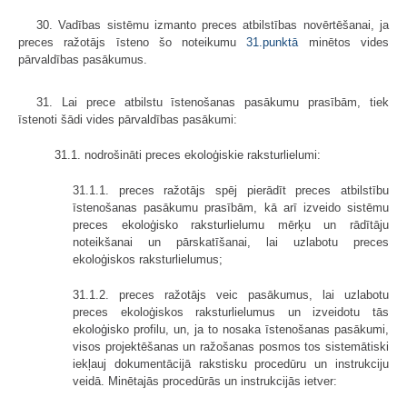
30. Vadības sistēmu izmanto preces atbilstības novērtēšanai, ja
preces ražotājs īsteno šo noteikumu
31.punktā
minētos vides
pārvaldības pasākumus.
31. Lai prece atbilstu īstenošanas pasākumu prasībām, tiek
īstenoti šādi vides pārvaldības pasākumi:
31.1. nodrošināti preces ekoloģiskie raksturlielumi:
31.1.1. preces ražotājs spēj pierādīt preces atbilstību
īstenošanas pasākumu prasībām, kā arī izveido sistēmu
preces ekoloģisko raksturlielumu mērķu un rādītāju
noteikšanai un pārskatīšanai, lai uzlabotu preces
ekoloģiskos raksturlielumus;
31.1.2. preces ražotājs veic pasākumus, lai uzlabotu
preces ekoloģiskos raksturlielumus un izveidotu tās
ekoloģisko profilu, un, ja to nosaka īstenošanas pasākumi,
visos projektēšanas un ražošanas posmos tos sistemātiski
iekļauj dokumentācijā rakstisku procedūru un instrukciju
veidā. Minētajās procedūrās un instrukcijās ietver: