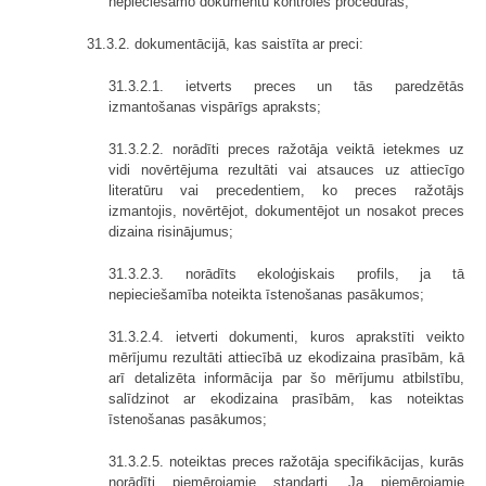
nepieciešamo dokumentu kontroles procedūras;
31.3.2. dokumentācijā, kas saistīta ar preci:
31.3.2.1. ietverts preces un tās paredzētās
izmantošanas vispārīgs apraksts;
31.3.2.2. norādīti preces ražotāja veiktā ietekmes uz
vidi novērtējuma rezultāti vai atsauces uz attiecīgo
literatūru vai precedentiem, ko preces ražotājs
izmantojis, novērtējot, dokumentējot un nosakot preces
dizaina risinājumus;
31.3.2.3. norādīts ekoloģiskais profils, ja tā
nepieciešamība noteikta īstenošanas pasākumos;
31.3.2.4. ietverti dokumenti, kuros aprakstīti veikto
mērījumu rezultāti attiecībā uz ekodizaina prasībām, kā
arī detalizēta informācija par šo mērījumu atbilstību,
salīdzinot ar ekodizaina prasībām, kas noteiktas
īstenošanas pasākumos;
31.3.2.5. noteiktas preces ražotāja specifikācijas, kurās
norādīti piemērojamie standarti. Ja piemērojamie