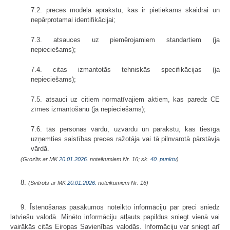
7.2. preces modeļa aprakstu, kas ir pietiekams skaidrai un
nepārprotamai identifikācijai;
7.3. atsauces uz piemērojamiem standartiem (ja
nepieciešams);
7.4. citas izmantotās tehniskās specifikācijas (ja
nepieciešams);
7.5. atsauci uz citiem normatīvajiem aktiem, kas paredz CE
zīmes izmantošanu (ja nepieciešams);
7.6. tās personas vārdu, uzvārdu un parakstu, kas tiesīga
uzņemties saistības preces ražotāja vai tā pilnvarotā pārstāvja
vārdā.
(Grozīts ar MK
20.01.2026.
noteikumiem Nr. 16; sk.
40. punktu
)
8.
(Svītrots ar MK
20.01.2026.
noteikumiem Nr. 16)
9. Īstenošanas pasākumos noteikto informāciju par preci sniedz
latviešu valodā. Minēto informāciju atļauts papildus sniegt vienā vai
vairākās citās Eiropas Savienības valodās. Informāciju var sniegt arī