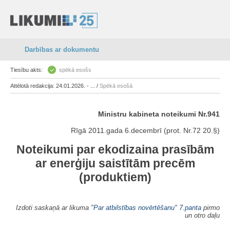
Darbības ar dokumentu
Tiesību akts:
spēkā esošs
Attēlotā redakcija: 24.01.2026. - ... /
Spēkā esošā
Ministru kabineta noteikumi Nr.941
Rīgā 2011.gada 6.decembrī (prot. Nr.72 20.§)
Noteikumi par ekodizaina prasībām
ar enerģiju saistītām precēm
(produktiem)
Izdoti saskaņā ar likuma "
Par atbilstības novērtēšanu
"
7.panta
pirmo
un otro daļu