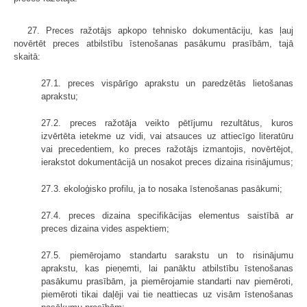
27. Preces ražotājs apkopo tehnisko dokumentāciju, kas ļauj
novērtēt preces atbilstību īstenošanas pasākumu prasībām, tajā
skaitā:
27.1. preces vispārīgo aprakstu un paredzētās lietošanas
aprakstu;
27.2. preces ražotāja veikto pētījumu rezultātus, kuros
izvērtēta ietekme uz vidi, vai atsauces uz attiecīgo literatūru
vai precedentiem, ko preces ražotājs izmantojis, novērtējot,
ierakstot dokumentācijā un nosakot preces dizaina risinājumus;
27.3. ekoloģisko profilu, ja to nosaka īstenošanas pasākumi;
27.4. preces dizaina specifikācijas elementus saistībā ar
preces dizaina vides aspektiem;
27.5. piemērojamo standartu sarakstu un to risinājumu
aprakstu, kas pieņemti, lai panāktu atbilstību īstenošanas
pasākumu prasībām, ja piemērojamie standarti nav piemēroti,
piemēroti tikai daļēji vai tie neattiecas uz visām īstenošanas