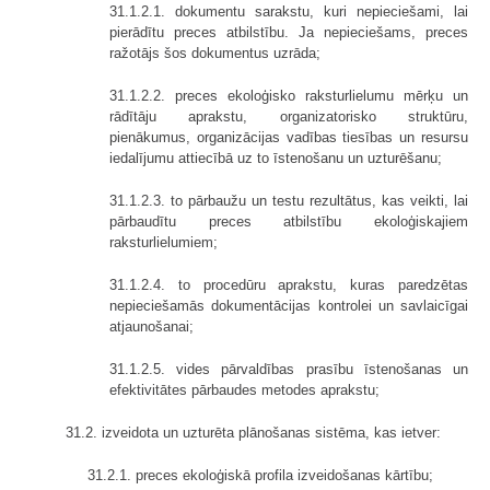
31.1.2.1. dokumentu sarakstu, kuri nepieciešami, lai
pierādītu preces atbilstību. Ja nepieciešams, preces
ražotājs šos dokumentus uzrāda;
31.1.2.2. preces ekoloģisko raksturlielumu mērķu un
rādītāju aprakstu, organizatorisko struktūru,
pienākumus, organizācijas vadības tiesības un resursu
iedalījumu attiecībā uz to īstenošanu un uzturēšanu;
31.1.2.3. to pārbaužu un testu rezultātus, kas veikti, lai
pārbaudītu preces atbilstību ekoloģiskajiem
raksturlielumiem;
31.1.2.4. to procedūru aprakstu, kuras paredzētas
nepieciešamās dokumentācijas kontrolei un savlaicīgai
atjaunošanai;
31.1.2.5. vides pārvaldības prasību īstenošanas un
efektivitātes pārbaudes metodes aprakstu;
31.2. izveidota un uzturēta plānošanas sistēma, kas ietver:
31.2.1. preces ekoloģiskā profila izveidošanas kārtību;