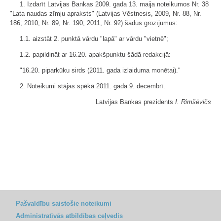
1. Izdarīt Latvijas Bankas 2009. gada 13. maija noteikumos Nr. 38
"Lata naudas zīmju apraksts" (Latvijas Vēstnesis, 2009, Nr. 88, Nr.
186; 2010, Nr. 89, Nr. 190; 2011, Nr. 92) šādus grozījumus:
1.1. aizstāt 2. punktā vārdu "lapā" ar vārdu "vietnē";
1.2. papildināt ar 16.20. apakšpunktu šādā redakcijā:
"16.20. piparkūku sirds (2011. gada izlaiduma monētai)."
2. Noteikumi stājas spēkā 2011. gada 9. decembrī.
Latvijas Bankas prezidents
I. Rimšēvičs
Pašvaldību saistošie noteikumi
Administratīvās atbildības ceļvedis