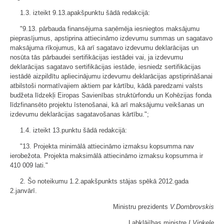
1.3. izteikt 9.13.apakšpunktu šādā redakcijā:
"9.13. pārbauda finansējuma saņēmēja iesniegtos maksājumu
pieprasījumus, apstiprina attiecināmo izdevumu summas un sagatavo
maksājuma rīkojumus, kā arī sagatavo izdevumu deklarācijas un
nosūta tās pārbaudei sertifikācijas iestādei vai, ja izdevumu
deklarācijas sagatavo sertifikācijas iestāde, iesniedz sertifikācijas
iestādē aizpildītu apliecinājumu izdevumu deklarācijas apstiprināšanai
atbilstoši normatīvajiem aktiem par kārtību, kādā paredzami valsts
budžeta līdzekļi Eiropas Savienības struktūrfondu un Kohēzijas fonda
līdzfinansēto projektu īstenošanai, kā arī maksājumu veikšanas un
izdevumu deklarācijas sagatavošanas kārtību.";
1.4. izteikt 13.punktu šādā redakcijā:
"13. Projekta minimālā attiecināmo izmaksu kopsumma nav
ierobežota. Projekta maksimālā attiecināmo izmaksu kopsumma ir
410 009 lati."
2. Šo noteikumu 1.2.apakšpunkts stājas spēkā 2012.gada
2.janvārī.
Ministru prezidents
V.Dombrovskis
Labklājības ministre
I.Viņķele