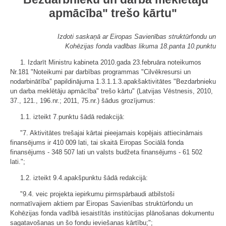
apmācība" trešo kārtu"
Izdoti saskaņā ar Eiropas Savienības struktūrfondu un
Kohēzijas fonda vadības likuma 18.panta 10.punktu
1. Izdarīt Ministru kabineta 2010.gada 23.februāra noteikumos
Nr.181 "Noteikumi par darbības programmas "Cilvēkresursi un
nodarbinātība" papildinājuma 1.3.1.1.3.apakšaktivitātes "Bezdarbnieku
un darba meklētāju apmācība" trešo kārtu" (Latvijas Vēstnesis, 2010,
37., 121., 196.nr.; 2011, 75.nr.) šādus grozījumus:
1.1. izteikt 7.punktu šādā redakcijā:
"7. Aktivitātes trešajai kārtai pieejamais kopējais attiecināmais
finansējums ir 410 009 lati, tai skaitā Eiropas Sociālā fonda
finansējums - 348 507 lati un valsts budžeta finansējums - 61 502
lati.";
1.2. izteikt 9.4.apakšpunktu šādā redakcijā:
"9.4. veic projekta iepirkumu pirmspārbaudi atbilstoši
normatīvajiem aktiem par Eiropas Savienības struktūrfondu un
Kohēzijas fonda vadībā iesaistītās institūcijas plānošanas dokumentu
sagatavošanas un šo fondu ieviešanas kārtību;";