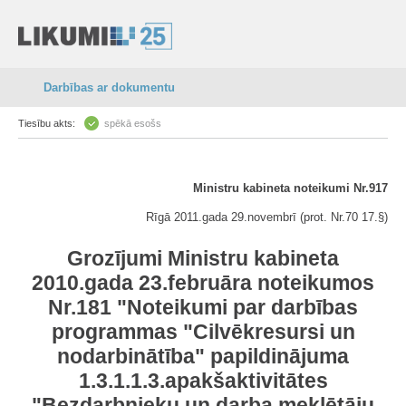
Darbības ar dokumentu
Tiesību akts:
spēkā esošs
Ministru kabineta noteikumi Nr.917
Rīgā 2011.gada 29.novembrī (prot. Nr.70 17.§)
Grozījumi Ministru kabineta
2010.gada 23.februāra noteikumos
Nr.181 "Noteikumi par darbības
programmas "Cilvēkresursi un
nodarbinātība" papildinājuma
1.3.1.1.3.apakšaktivitātes
"Bezdarbnieku un darba meklētāju