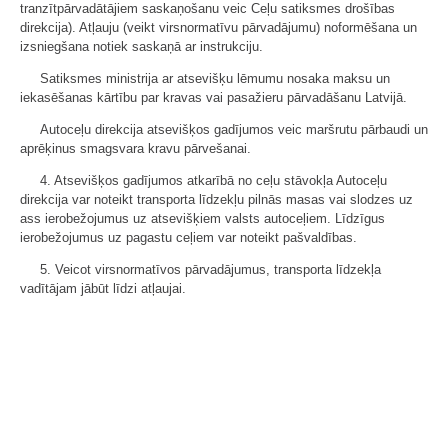
tranzītpārvadātājiem saskaņošanu veic Ceļu satiksmes drošības
direkcija). Atļauju (veikt virsnormatīvu pārvadājumu) noformēšana un
izsniegšana notiek saskaņā ar instrukciju.
Satiksmes ministrija ar atsevišķu lēmumu nosaka maksu un
iekasēšanas kārtību par kravas vai pasažieru pārvadāšanu Latvijā.
Autoceļu direkcija atsevišķos gadījumos veic maršrutu pārbaudi un
aprēķinus smagsvara kravu pārvešanai.
4. Atsevišķos gadījumos atkarībā no ceļu stāvokļa Autoceļu
direkcija var noteikt transporta līdzekļu pilnās masas vai slodzes uz
ass ierobežojumus uz atsevišķiem valsts autoceļiem. Līdzīgus
ierobežojumus uz pagastu ceļiem var noteikt pašvaldības.
5. Veicot virsnormatīvos pārvadājumus, transporta līdzekļa
vadītājam jābūt līdzi atļaujai.