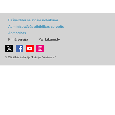
Pašvaldību saistošie noteikumi
Administratīvās atbildības ceļvedis
Apmācības
Pilnā versija
Par Likumi.lv
© Oficiālais izdevējs "Latvijas Vēstnesis"