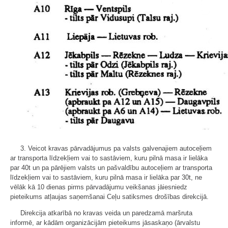
3. Veicot kravas pārvadājumus pa valsts galvenajiem autoceļiem
ar transporta līdzekļiem vai to sastāviem, kuru pilnā masa ir lielāka
par 40t un pa pārējiem valsts un pašvaldību autoceļiem ar transporta
līdzekļiem vai to sastāviem, kuru pilnā masa ir lielāka par 30t, ne
vēlāk kā 10 dienas pirms pārvadājumu veikšanas jāiesniedz
pieteikums atļaujas saņemšanai Ceļu satiksmes drošības direkcijā.
Direkcija atkarībā no kravas veida un paredzamā maršruta
informē, ar kādām organizācijām pieteikums jāsaskaņo (ārvalstu