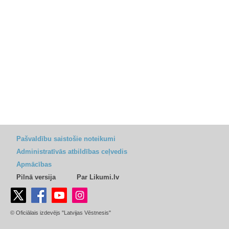
Pašvaldību saistošie noteikumi
Administratīvās atbildības ceļvedis
Apmācības
Pilnā versija
Par Likumi.lv
© Oficiālais izdevējs "Latvijas Vēstnesis"