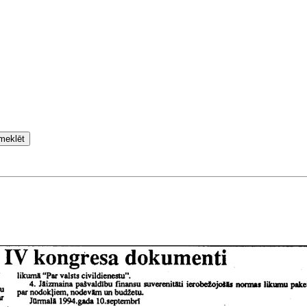
meklēt