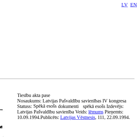
LV
EN
Tiesību akta pase
Nosaukums:
Latvijas Pašvaldību savienības IV kongresa
Spēkā esošs
Statuss:
dokumenti
spēkā esošs
Izdevējs:
Latvijas Pašvaldību savienība
Veids:
lēmums
Pieņemts:
10.09.1994.
Publicēts:
Latvijas Vēstnesis
, 111, 22.09.1994.