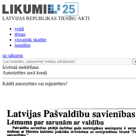
LATVIJAS REPUBLIKAS TIESĪBU AKTI
veidi
tēmas
visvairāk skatītie
jaunākie
uz sākumu
Izvērstā meklēšana
Autorizēties savā kontā
Kādēļ autorizēties vai reģistrēties?