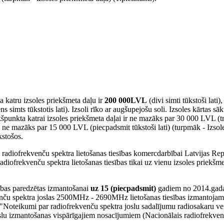
 katru izsoles priekšmeta daļu ir
200 000LVL
(divi simti tūkstoši lati),
ns simts tūkstotis lati). Izsoli rīko ar augšupejošu soli. Izsoles kārtas s
špunkta katrai izsoles priekšmeta daļai ir ne mazāks par 30 000 LVL (t
- ne mazāks par 15 000 LVL (piecpadsmit tūkstoši lati) (turpmāk - Izsol
kstošos.
adiofrekvenču spektra lietošanas tiesības komercdarbībai Latvijas Re
 radiofrekvenču spektra lietošanas tiesības tikai uz vienu izsoles priekšme
sības paredzētas izmantošanai
uz 15 (piecpadsmit)
gadiem no 2014.gada
enču spektra joslas 2500MHz - 2690MHz lietošanas tiesības izmantojam
 "Noteikumi par radiofrekvenču spektra joslu sadalījumu radiosakaru v
oslu izmantošanas vispārīgajiem nosacījumiem (Nacionālais radiofrekven