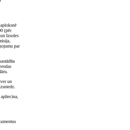
o
ā aploksnē
00 (pēc
un Izsoles
isija,
iņojumu par
sastādīta
ierodas
lāru.
tver un
izsniedz.
 apliecina,
okumentus