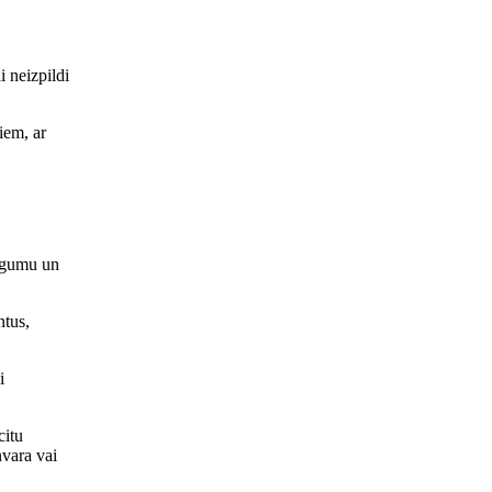
i neizpildi
iem, ar
iegumu un
ntus,
i
citu
nvara vai