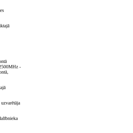
les
iktajā
ontā
s 2500MHz -
ontā,
tajā
 uzvarētāja
dalībnieka