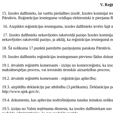
V. Reģi
15. Izsoles dalībnieks, lai varētu piedalīties izsolē, Izsoles komisijai 
Pārstāvis. Reģistrācijas iesnieguma veidlapa elektroniski ir pieejama R
16. Aizpildot reģistrācijas iesniegumu, izsoles dalībnieks ievēro šaj
17. Izsoles dalībnieks nekavējoties rakstveidā paziņo Izsoles komisija
nekavējoties rakstveidā paziņo, ja atklāj, ka reģistrācijas iesniegumā n
18. Šā nolikuma 17.punktā paredzēto paziņojumu paraksta Pārstāvis.
19. Izsoles dalībnieks reģistrācijas iesniegumam pievieno šādus doku
19.1. ārvalstīs reģistrēts komersants - izziņu no komercreģistra, ka iz
maksātnespējas process, vai ierosināts tiesiskās aizsardzības process;
19.2. ārvalstīs reģistrēts komersants - reģistrācijas apliecību;
19.3. aizpildītu deklarāciju par atbilstību (3.pielikums). Deklarācijas p
http://www.sprk.gov.lv
;
19.4. dokumentu, kas apliecina nodrošinājuma naudas iemaksu nolikum
19.5. izziņu no Valsts ieņēmuma dienesta, ka izsoles dalībniekam nav n