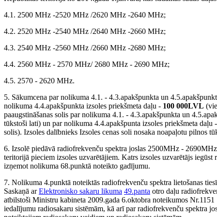
4.1. 2500 MHz -2520 MHz /2620 MHz -2640 MHz;
4.2. 2520 MHz -2540 MHz /2640 MHz -2660 MHz;
4.3. 2540 MHz -2560 MHz /2660 MHz -2680 MHz;
4.4. 2560 MHz - 2570 MHz/ 2680 MHz - 2690 MHz;
4.5. 2570 - 2620 MHz.
5. Sākumcena par nolikuma 4.1. - 4.3.apakšpunkta un 4.5.apakšpunkta
nolikuma 4.4.apakšpunkta izsoles priekšmeta daļu -
100 000LVL
(vie
paaugstināšanas solis par nolikuma 4.1. - 4.3.apakšpunkta un 4.5.apak
tūkstoši lati) un par nolikuma 4.4.apakšpunta izsoles priekšmeta daļu 
solis). Izsoles dalībnieks Izsoles cenas soli nosaka noapaļotu pilnos tū
6. Izsolē piedāvā radiofrekvenču spektra joslas 2500MHz - 2690MHz r
teritorijā pieciem izsoles uzvarētājiem. Katrs izsoles uzvarētājs iegūst
izņemot nolikuma 68.punktā noteikto gadījumu.
7. Nolikuma 4.punktā noteiktās radiofrekvenču spektra lietošanas tie
Saskaņā ar
Elektronisko sakaru likuma
49.panta
otro daļu radiofrekv
atbilstoši Ministru kabineta 2009.gada 6.oktobra noteikumos Nr.1151
iedalījumu radiosakaru sistēmām, kā arī par radiofrekvenču spektra j