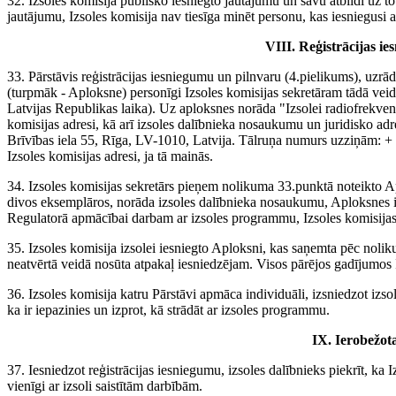
32. Izsoles komisija publisko iesniegto jautājumu un savu atbildi uz t
jautājumu, Izsoles komisija nav tiesīga minēt personu, kas iesniegusi a
VIII. Reģistrācijas i
33. Pārstāvis reģistrācijas iesniegumu un pilnvaru (4.pielikums), uzr
(turpmāk - Aploksne) personīgi Izsoles komisijas sekretāram tādā veidā
Latvijas Republikas laika). Uz aploksnes norāda "Izsolei radiofrekve
komisijas adresi, kā arī izsoles dalībnieka nosaukumu un juridisko adr
Brīvības iela 55, Rīga, LV-1010, Latvija. Tālruņa numurs uzziņām: +
Izsoles komisijas adresi, ja tā mainās.
34. Izsoles komisijas sekretārs pieņem nolikuma 33.punktā noteikto Aplo
divos eksemplāros, norāda izsoles dalībnieka nosaukumu, Aploksnes i
Regulatorā apmācībai darbam ar izsoles programmu, Izsoles komisijas s
35. Izsoles komisija izsolei iesniegto Aploksni, kas saņemta pēc noli
neatvērtā veidā nosūta atpakaļ iesniedzējam. Visos pārējos gadījumos 
36. Izsoles komisija katru Pārstāvi apmāca individuāli, izsniedzot izso
ka ir iepazinies un izprot, kā strādāt ar izsoles programmu.
IX. Ierobežot
37. Iesniedzot reģistrācijas iesniegumu, izsoles dalībnieks piekrīt, k
vienīgi ar izsoli saistītām darbībām.