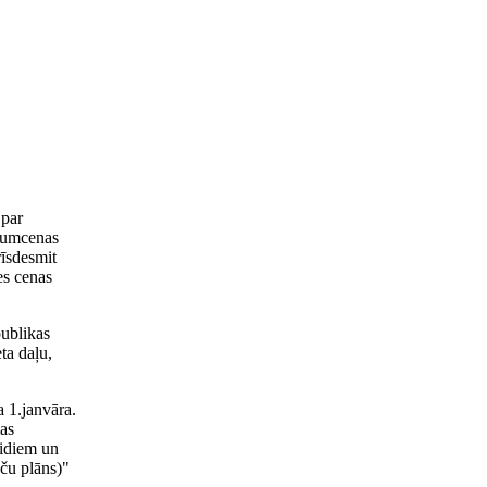
 par
ākumcenas
rīsdesmit
es cenas
publikas
ta daļu,
 1.janvāra.
as
eidiem un
ču plāns)"