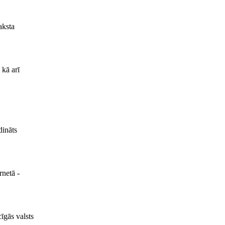
aksta
 kā arī
dināts
rnetā -
īgās valsts