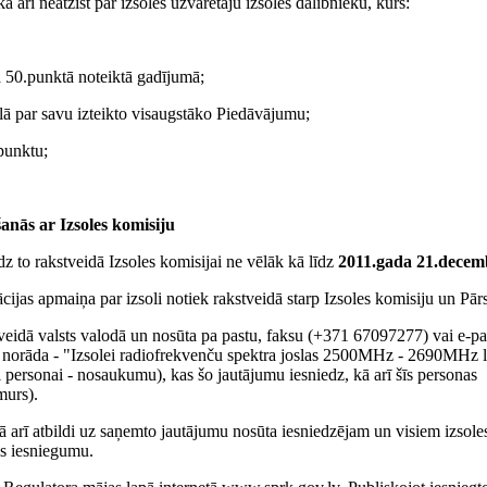
rī neatzīst par izsoles uzvarētāju izsoles dalībnieku, kurš:
a 50.punktā noteiktā gadījumā;
olā par savu izteikto visaugstāko Piedāvājumu;
.punktu;
anās ar Izsoles komisiju
edz to rakstveidā Izsoles komisijai ne vēlāk kā līdz
2011.gada 21.dece
cijas apmaiņa par izsoli notiek rakstveidā starp Izsoles komisiju un Pārs
tveidā valsts valodā un nosūta pa pastu, faksu (+371 67097277) vai e-pa
i, norāda - "Izsolei radiofrekvenču spektra joslas 2500MHz - 2690MHz l
i personai - nosaukumu), kas šo jautājumu iesniedz, kā arī šīs personas
murs).
kā arī atbildi uz saņemto jautājumu nosūta iesniedzējam un visiem izsole
jas iesniegumu.