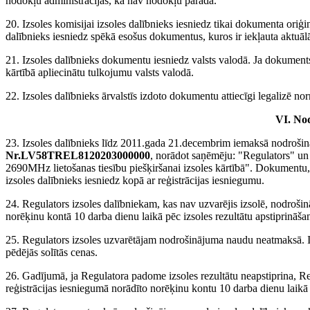
nodokļu administrācijas, ka nav nodokļu parāda.
20. Izsoles komisijai izsoles dalībnieks iesniedz tikai dokumenta oriģin
dalībnieks iesniedz spēkā esošus dokumentus, kuros ir iekļauta aktuāl
21. Izsoles dalībnieks dokumentu iesniedz valsts valodā. Ja dokuments
kārtībā apliecinātu tulkojumu valsts valodā.
22. Izsoles dalībnieks ārvalstīs izdoto dokumentu attiecīgi legalizē nor
VI. No
23. Izsoles dalībnieks līdz 2011.gada 21.decembrim iemaksā nodroš
Nr.LV58TREL8120203000000
, norādot saņēmēju: "Regulators" u
2690MHz lietošanas tiesību piešķiršanai izsoles kārtībā". Dokumentu
izsoles dalībnieks iesniedz kopā ar reģistrācijas iesniegumu.
24. Regulators izsoles dalībniekam, kas nav uzvarējis izsolē, nodroši
norēķinu kontā 10 darba dienu laikā pēc izsoles rezultātu apstiprināša
25. Regulators izsoles uzvarētājam nodrošinājuma naudu neatmaksā. I
pēdējās solītās cenas.
26. Gadījumā, ja Regulatora padome izsoles rezultātu neapstiprina, R
reģistrācijas iesniegumā norādīto norēķinu kontu 10 darba dienu laik