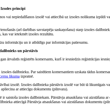
. Izsoles principi
os vai nepiedalīšanos izsolē vai attiecībā uz izsoles nolikuma izpildi va
ienošanās (arī darbības savstarpēja saskaņošana) starp izsoles dalībniek
s, kas var ietekmēt izsoles rezultātu.
īzu informāciju un ir atbildīgs par informācijas patiesumu.
 dalībnieks un pārstāvis
 gan ārvalstīs reģistrēts komersants, kurš ir iesniedzis reģistrācijas iesn
ķu izsoles dalībnieku. Par saistītiem komersantiem uzskata tādus komersa
ernu likuma
izpratnē.
āvībai izsolē. Izsoles dalībnieka pārstāvis izsolē var būt tā likumīgais va
u apliecina ar attiecīgu dokumentu (pilnvara).
ē ir saistoša izsoles dalībniekam. Pārstāvja atsaukšana vai aizstāšana ar 
alībnieka attiecīgā Pārstāvja atsaukšanas vai aizstāšanas dokumentu (pil