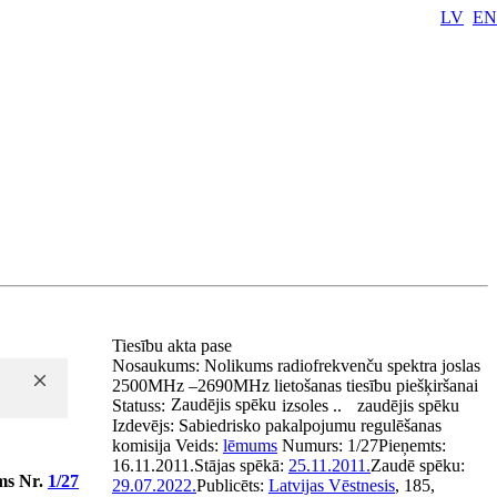
LV
EN
Tiesību akta pase
Nosaukums:
Nolikums radiofrekvenču spektra joslas
2500MHz –2690MHz lietošanas tiesību piešķiršanai
Zaudējis spēku
Statuss:
izsoles ..
zaudējis spēku
Izdevējs:
Sabiedrisko pakalpojumu regulēšanas
komisija
Veids:
lēmums
Numurs:
1/27
Pieņemts:
16.11.2011.
Stājas spēkā:
25.11.2011.
Zaudē spēku:
ms Nr.
1/27
29.07.2022.
Publicēts:
Latvijas Vēstnesis
, 185,