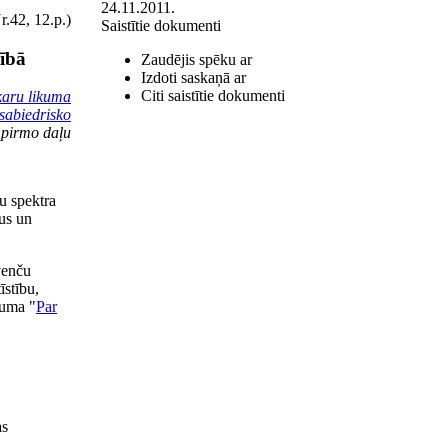
24.11.2011.
.42, 12.p.)
Saistītie dokumenti
tībā
Zaudējis spēku ar
Izdoti saskaņā ar
Citi saistītie dokumenti
karu likuma
sabiedrisko
pirmo daļu
u spektra
pus un
venču
īstību,
kuma "
Par
as