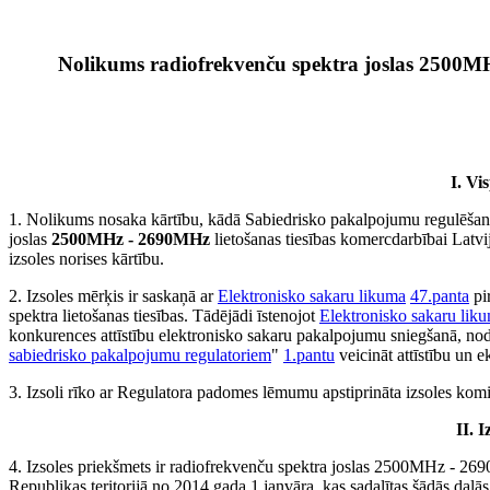
Nolikums radiofrekvenču spektra joslas 2500MHz
I. Vi
1. Nolikums nosaka kārtību, kādā Sabiedrisko pakalpojumu regulēšanas
joslas
2500MHz - 2690MHz
lietošanas tiesības komercdarbībai Latvi
izsoles norises kārtību.
2. Izsoles mērķis ir saskaņā ar
Elektronisko sakaru likuma
47.panta
pi
spektra lietošanas tiesības. Tādējādi īstenojot
Elektronisko sakaru lik
konkurences attīstību elektronisko sakaru pakalpojumu sniegšanā, nod
sabiedrisko pakalpojumu regulatoriem
"
1.pantu
veicināt attīstību un 
3. Izsoli rīko ar Regulatora padomes lēmumu apstiprināta izsoles komis
II. 
4. Izsoles priekšmets ir radiofrekvenču spektra joslas 2500MHz - 269
Republikas teritorijā no 2014.gada 1.janvāra, kas sadalītas šādās daļās