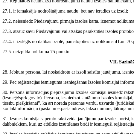
27. Regulators neatmaksā nodrošinājuma naudu izsoles dalībniekam, kā a
27.1. ir iemaksājis nodrošinājuma naudu, bet nav ieradies uz izsoli;
27.2. neiesniedz Piedāvājumu pirmajā izsoles kārtā, izņemot nolikum
27.3. atsauc savu Piedāvājumu vai atsakās parakstīties izsoles protok
27.4. ir izslēgts no dalības izsolē, pamatojoties uz nolikuma 41.un 70
27.5. neizpilda nolikuma 75.punktu.
VII. Sazināš
28. Jebkura persona, lai noskaidrotu ar izsoli saistītu jautājumu, iesni
29. Pēc reģistrācijas iesnieguma iesniegšanas Izsoles komisijai informā
30. Persona informācijas pieprasījumu Izsoles komisijai iesniedz raks
(izsole@sprk.gov.lv). Persona, iesniedzot jautājumu Izsoles komisija
tiesību piešķiršanai", kā arī norāda personas vārdu, uzvārdu (juridiska
kontaktinformāciju (pasta un e-pasta adrese, faksa numurs, tālruņa nu
31. Izsoles komisija saņemto rakstveida jautājumu par izsoles norisi, 
dalībniekiem, kuri uz atbildes izsūtīšanas brīdi ir iesnieguši reģistrāci