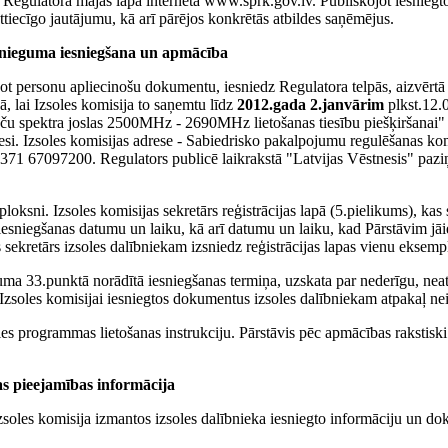
o Regulatora mājas lapā internetā
www.sprk.gov.lv
. Publiskojot iesniegt
ttiecīgo jautājumu, kā arī pārējos konkrētās atbildes saņēmējus.
esnieguma iesniegšana un apmācība
ādot personu apliecinošu dokumentu, iesniedz Regulatora telpās, aizvērt
, lai Izsoles komisija to saņemtu līdz
2012.gada 2.janvārim
plkst.12.
nču spektra joslas 2500MHz - 2690MHz lietošanas tiesību piešķiršanai" 
esi. Izsoles komisijas adrese - Sabiedrisko pakalpojumu regulēšanas kom
 371 67097200. Regulators publicē laikrakstā "Latvijas Vēstnesis" paz
ksni. Izsoles komisijas sekretārs reģistrācijas lapā (5.pielikums), kas 
esniegšanas datumu un laiku, kā arī datumu un laiku, kad Pārstāvim jā
ekretārs izsoles dalībniekam izsniedz reģistrācijas lapas vienu eksemp
kuma 33.punktā norādītā iesniegšanas termiņa, uzskata par nederīgu, nea
Izsoles komisijai iesniegtos dokumentus izsoles dalībniekam atpakaļ ne
les programmas lietošanas instrukciju. Pārstāvis pēc apmācības rakstiski
as pieejamības informācija
a Izsoles komisija izmantos izsoles dalībnieka iesniegto informāciju un d