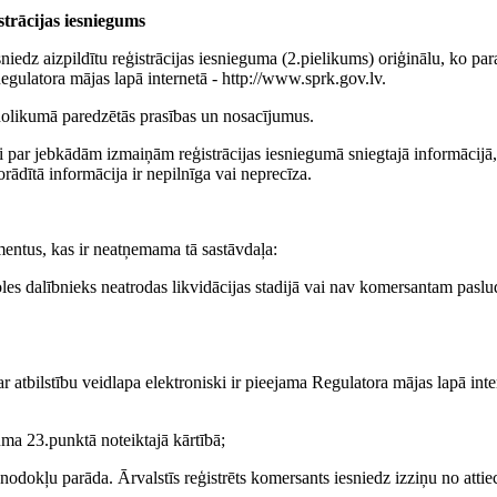
strācijas iesniegums
iesniedz aizpildītu reģistrācijas iesnieguma (2.pielikums) oriģinālu, ko par
egulatora mājas lapā internetā -
http://www.sprk.gov.lv
.
ā nolikumā paredzētās prasības un nosacījumus.
i par jebkādām izmaiņām reģistrācijas iesniegumā sniegtajā informācijā,
orādītā informācija ir nepilnīga vai neprecīza.
mentus, kas ir neatņemama tā sastāvdaļa:
soles dalībnieks neatrodas likvidācijas stadijā vai nav komersantam paslu
ar atbilstību veidlapa elektroniski ir pieejama Regulatora mājas lapā inte
a 23.punktā noteiktajā kārtībā;
odokļu parāda. Ārvalstīs reģistrēts komersants iesniedz izziņu no attiec