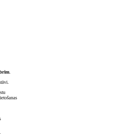
mbrim
.
tāvi.
stu
ietošanas
s