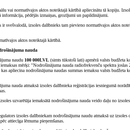
ālu vai normatīvajos aktos noteiktajā kārtībā apliecinātu tā kopiju. Izso
ā informācija, pēdējās izmaiņas, grozījumi un papildinājumi.
 ir svešvalodā, izsoles dalībnieks tam pievieno normatīvajos aktos note
matīvajos aktos noteiktajā kārtībā.
drošinājuma nauda
inājuma naudu
100 000LVL
(simts tūkstoši lati) apmērā valsts budžeta k
n iemaksas mērķi: "Nodrošinājuma nauda radiofrekvenču spektra josla
, kas apliecina nodrošinājuma naudas summas iemaksu valsts budžeta k
nājuma nauda atmaksā izsoles dalībnieka reģistrācijas iesniegumā norādī
nas.
zsoles uzvarētāja iemaksātā nodrošinājuma nauda veido daļu no izsoles
egulators izsoles dalībniekam nodrošinājuma naudu atmaksā uz izsoles 
ā pēc attiecīga lēmuma pieņemšanas.