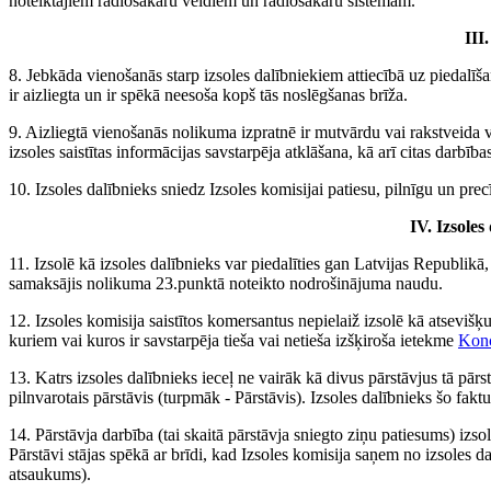
noteiktajiem radiosakaru veidiem un radiosakaru sistēmām.
III
8. Jebkāda vienošanās starp izsoles dalībniekiem attiecībā uz piedalīšan
ir aizliegta un ir spēkā neesoša kopš tās noslēgšanas brīža.
9. Aizliegtā vienošanās nolikuma izpratnē ir mutvārdu vai rakstveida v
izsoles saistītas informācijas savstarpēja atklāšana, kā arī citas darbība
10. Izsoles dalībnieks sniedz Izsoles komisijai patiesu, pilnīgu un prec
IV. Izsoles
11. Izsolē kā izsoles dalībnieks var piedalīties gan Latvijas Republikā,
samaksājis nolikuma 23.punktā noteikto nodrošinājuma naudu.
12. Izsoles komisija saistītos komersantus nepielaiž izsolē kā atseviš
kuriem vai kuros ir savstarpēja tieša vai netieša izšķiroša ietekme
Konc
13. Katrs izsoles dalībnieks ieceļ ne vairāk kā divus pārstāvjus tā pārst
pilnvarotais pārstāvis (turpmāk - Pārstāvis). Izsoles dalībnieks šo fakt
14. Pārstāvja darbība (tai skaitā pārstāvja sniegto ziņu patiesums) izsol
Pārstāvi stājas spēkā ar brīdi, kad Izsoles komisija saņem no izsoles d
atsaukums).