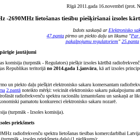
Rīgā 2011.gada 16.novembrī (prot. Nr
 -2690MHz lietošanas tiesību piešķiršanai izsoles kār
Izdots saskaņā ar
Elektronisko sa
47.panta
pirmo un piekto daļu un likuma "
Par 
pakalpojumu regulatoriem
"
25.panta
spārīgie jautājumi
 komisija (turpmāk - Regulators) piešķir izsoles kārtībā radiofrekvenč
jas Republikas teritorijā
no 2014.gada 1.janvāra
, kā arī izsoles princi
rmo un piekto daļu piešķirt elektronisko sakaru komersantam radiofrek
uma
2.pantā
noteikto mērķi: veicināt elektronisko sakaru pakalpojumu att
rošināt radiofrekvenču spektra racionālu izmantošanu un saskaņā ar li
ekonomiski pamatotu konkurenci elektronisko sakaru nozarē.
ija (turpmāk - Izsoles komisija).
Izsoles priekšmets
0MHz radiofrekvenču spektra lietošanas tiesības komercdarbībai Latvij
 (turpmāk - izsoles priekšmeta daļa) (1.pielikums):