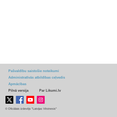
Pašvaldību saistošie noteikumi
Administratīvās atbildības ceļvedis
Apmācības
Pilnā versija
Par Likumi.lv
© Oficiālais izdevējs "Latvijas Vēstnesis"