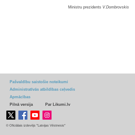
Ministru prezidents
V.Dombrovskis
Pašvaldību saistošie noteikumi
Administratīvās atbildības ceļvedis
Apmācības
Pilnā versija
Par Likumi.lv
© Oficiālais izdevējs "Latvijas Vēstnesis"