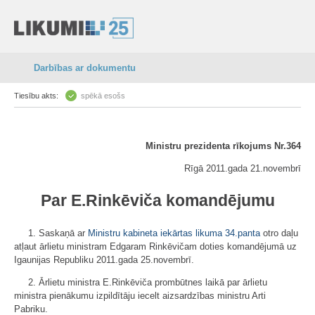
Darbības ar dokumentu
Tiesību akts:
spēkā esošs
Ministru prezidenta rīkojums Nr.364
Rīgā 2011.gada 21.novembrī
Par E.Rinkēviča komandējumu
1. Saskaņā ar
Ministru kabineta iekārtas likuma
34.panta
otro daļu
atļaut ārlietu ministram Edgaram Rinkēvičam doties komandējumā uz
Igaunijas Republiku 2011.gada 25.novembrī.
2. Ārlietu ministra E.Rinkēviča prombūtnes laikā par ārlietu
ministra pienākumu izpildītāju iecelt aizsardzības ministru Arti
Pabriku.