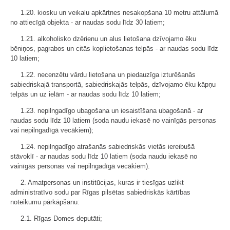
1.20. kiosku un veikalu apkārtnes nesakopšana 10 metru attālumā
no attiecīgā objekta - ar naudas sodu līdz 30 latiem;
1.21. alkoholisko dzērienu un alus lietošana dzīvojamo ēku
bēniņos, pagrabos un citās koplietošanas telpās - ar naudas sodu līdz
10 latiem;
1.22. necenzētu vārdu lietošana un piedauzīga izturēšanās
sabiedriskajā transportā, sabiedriskajās telpās, dzīvojamo ēku kāpņu
telpās un uz ielām - ar naudas sodu līdz 10 latiem;
1.23. nepilngadīgo ubagošana un iesaistīšana ubagošanā - ar
naudas sodu līdz 10 latiem (soda naudu iekasē no vainīgās personas
vai nepilngadīgā vecākiem);
1.24. nepilngadīgo atrašanās sabiedriskās vietās iereibušā
stāvoklī - ar naudas sodu līdz 10 latiem (soda naudu iekasē no
vainīgās personas vai nepilngadīgā vecākiem).
2. Amatpersonas un institūcijas, kuras ir tiesīgas uzlikt
administratīvo sodu par Rīgas pilsētas sabiedriskās kārtības
noteikumu pārkāpšanu:
2.1. Rīgas Domes deputāti;