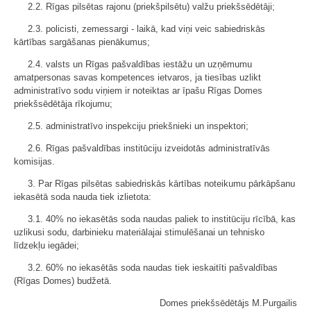
2.2. Rīgas pilsētas rajonu (priekšpilsētu) valžu priekšsēdētāji;
2.3. policisti, zemessargi - laikā, kad viņi veic sabiedriskās
kārtības sargāšanas pienākumus;
2.4. valsts un Rīgas pašvaldības iestāžu un uzņēmumu
amatpersonas savas kompetences ietvaros, ja tiesības uzlikt
administratīvo sodu viņiem ir noteiktas ar īpašu Rīgas Domes
priekšsēdētāja rīkojumu;
2.5. administratīvo inspekciju priekšnieki un inspektori;
2.6. Rīgas pašvaldības institūciju izveidotās administratīvās
komisijas.
3. Par Rīgas pilsētas sabiedriskās kārtības noteikumu pārkāpšanu
iekasētā soda nauda tiek izlietota:
3.1. 40% no iekasētās soda naudas paliek to institūciju rīcībā, kas
uzlikusi sodu, darbinieku materiālajai stimulēšanai un tehnisko
līdzekļu iegādei;
3.2. 60% no iekasētās soda naudas tiek ieskaitīti pašvaldības
(Rīgas Domes) budžetā.
Domes priekšsēdētājs M.Purgailis