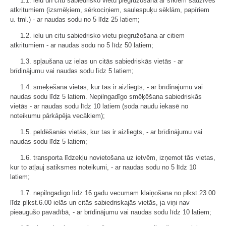
1.1. ielu un citu sabiedrisko vietu piegružošana ar sīkiem sadzīves
atkritumiem (izsmēķiem, sērkociņiem, saulespuķu sēklām, papīriem
u. tml.) - ar naudas sodu no 5 līdz 25 latiem;
1.2. ielu un citu sabiedrisko vietu piegružošana ar citiem
atkritumiem - ar naudas sodu no 5 līdz 50 latiem;
1.3. spļaušana uz ielas un citās sabiedriskās vietās - ar
brīdinājumu vai naudas sodu līdz 5 latiem;
1.4. smēķēšana vietās, kur tas ir aizliegts, - ar brīdinājumu vai
naudas sodu līdz 5 latiem. Nepilngadīgo smēķēšana sabiedriskās
vietās - ar naudas sodu līdz 10 latiem (soda naudu iekasē no
noteikumu pārkāpēja vecākiem);
1.5. peldēšanās vietās, kur tas ir aizliegts, - ar brīdinājumu vai
naudas sodu līdz 5 latiem;
1.6. transporta līdzekļu novietošana uz ietvēm, izņemot tās vietas,
kur to atļauj satiksmes noteikumi, - ar naudas sodu no 5 līdz 10
latiem;
1.7. nepilngadīgo līdz 16 gadu vecumam klaiņošana no plkst.23.00
līdz plkst.6.00 ielās un citās sabiedriskajās vietās, ja viņi nav
pieaugušo pavadībā, - ar brīdinājumu vai naudas sodu līdz 10 latiem;