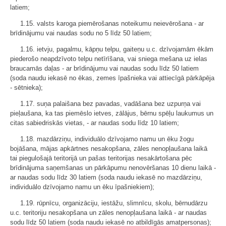
latiem;
1.15. valsts karoga piemērošanas noteikumu neievērošana - ar
brīdinājumu vai naudas sodu no 5 līdz 50 latiem;
1.16. ietvju, pagalmu, kāpņu telpu, gaiteņu u.c. dzīvojamām ēkām
piederošo neapdzīvoto telpu netīrīšana, vai sniega mešana uz ielas
braucamās daļas - ar brīdinājumu vai naudas sodu līdz 50 latiem
(soda naudu iekasē no ēkas, zemes īpašnieka vai attiecīgā pārkāpēja
- sētnieka);
1.17. suņa palaišana bez pavadas, vadāšana bez uzpurņa vai
pieļaušana, ka tas piemēslo ietves, zālājus, bērnu spēļu laukumus un
citas sabiedriskās vietas, - ar naudas sodu līdz 10 latiem;
1.18. mazdārziņu, individuālo dzīvojamo namu un ēku žogu
bojāšana, mājas apkārtnes nesakopšana, zāles nenopļaušana laikā
tai piegulošajā teritorijā un pašas teritorijas nesakārtošana pēc
brīdinājuma saņemšanas un pārkāpumu nenovēršanas 10 dienu laikā -
ar naudas sodu līdz 30 latiem (soda naudu iekasē no mazdārziņu,
individuālo dzīvojamo namu un ēku īpašniekiem);
1.19. rūpnīcu, organizāciju, iestāžu, slimnīcu, skolu, bērnudārzu
u.c. teritoriju nesakopšana un zāles nenopļaušana laikā - ar naudas
sodu līdz 50 latiem (soda naudu iekasē no atbildīgās amatpersonas);