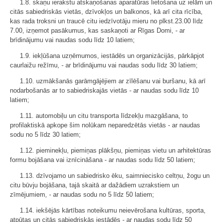
1.8. skaņu ierakstu atskaņošanas aparatūras lietošana uz ielām un
citās sabiedriskās vietās, dzīvokļos un balkonos, kā arī cita rīcība,
kas rada troksni un traucē citu iedzīvotāju mieru no plkst.23.00 līdz
7.00, izņemot pasākumus, kas saskaņoti ar Rīgas Domi, - ar
brīdinājumu vai naudas sodu līdz 10 latiem;
1.9. iekļūšana uzņēmumos, iestādēs un organizācijās, pārkāpjot
caurlaižu režīmu, - ar brīdinājumu vai naudas sodu līdz 30 latiem;
1.10. uzmākšanās garāmgājējiem ar zīlēšanu vai buršanu, kā arī
nodarbošanās ar to sabiedriskajās vietās - ar naudas sodu līdz 10
latiem;
1.11. automobiļu un citu transporta līdzekļu mazgāšana, to
profilaktiskā apkope šim nolūkam neparedzētās vietās - ar naudas
sodu no 5 līdz 30 latiem;
1.12. pieminekļu, piemiņas plākšņu, piemiņas vietu un arhitektūras
formu bojāšana vai iznīcināšana - ar naudas sodu līdz 50 latiem;
1.13. dzīvojamo un sabiedrisko ēku, saimniecisko celtņu, žogu un
citu būvju bojāšana, tajā skaitā ar dažādiem uzrakstiem un
zīmējumiem, - ar naudas sodu no 5 līdz 50 latiem;
1.14. iekšējās kārtības noteikumu neievērošana kultūras, sporta,
atpūtas un citās sabiedriskās iestādēs - ar naudas sodu līdz 50