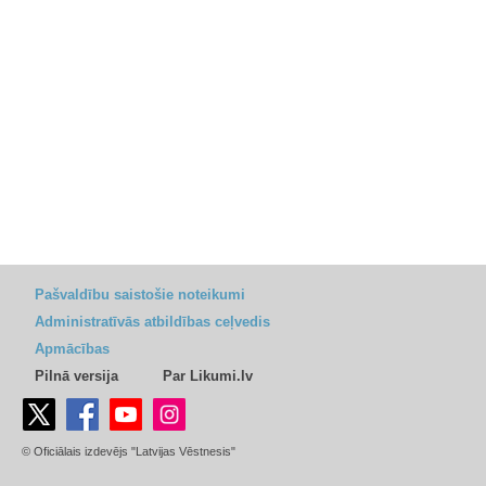
Pašvaldību saistošie noteikumi
Administratīvās atbildības ceļvedis
Apmācības
Pilnā versija
Par Likumi.lv
© Oficiālais izdevējs "Latvijas Vēstnesis"