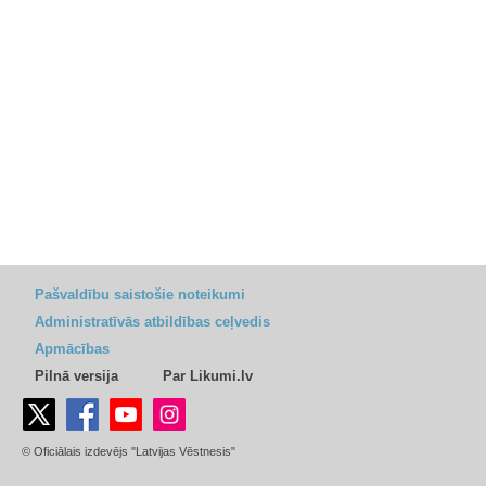
Pašvaldību saistošie noteikumi
Administratīvās atbildības ceļvedis
Apmācības
Pilnā versija
Par Likumi.lv
© Oficiālais izdevējs "Latvijas Vēstnesis"