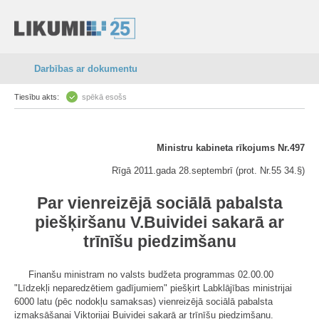
Darbības ar dokumentu
Tiesību akts:
spēkā esošs
Ministru kabineta rīkojums Nr.497
Rīgā 2011.gada 28.septembrī (prot. Nr.55 34.§)
Par vienreizējā sociālā pabalsta
piešķiršanu V.Buividei sakarā ar
trīnīšu piedzimšanu
Finanšu ministram no valsts budžeta programmas 02.00.00
"Līdzekļi neparedzētiem gadījumiem" piešķirt Labklājības ministrijai
6000 latu (pēc nodokļu samaksas) vienreizējā sociālā pabalsta
izmaksāšanai Viktorijai Buividei sakarā ar trīnīšu piedzimšanu.