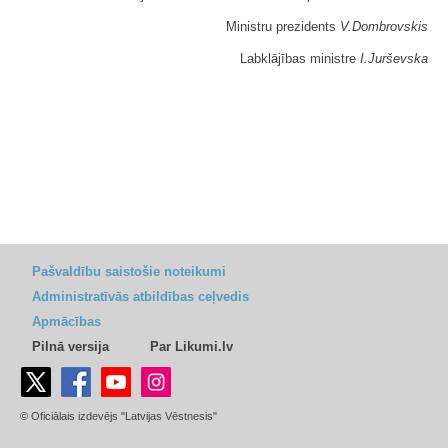
Ministru prezidents
V.Dombrovskis
Labklājības ministre
I.Jurševska
Pašvaldību saistošie noteikumi
Administratīvās atbildības ceļvedis
Apmācības
Pilnā versija
Par Likumi.lv
© Oficiālais izdevējs "Latvijas Vēstnesis"