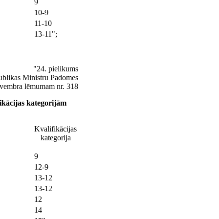
9
10-9
11-10
13-11";
"24. pielikums
ublikas Ministru Padomes
ovembra lēmumam nr. 318
ikācijas kategorijām
Kvalifikācijas
kategorija
9
12-9
13-12
13-12
12
14