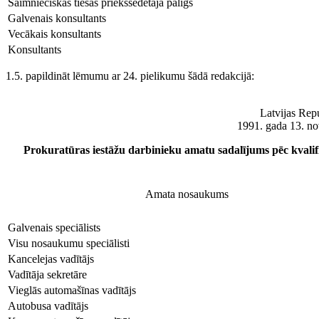
Saimnieciskās tiesas priekšsēdētāja palīgs
Galvenais konsultants
Vecākais konsultants
Konsultants
1.5. papildināt lēmumu ar 24. pielikumu šādā redakcijā:
Latvijas Rep
1991. gada 13. n
Prokuratūras iestāžu darbinieku amatu sadalījums pēc kvalif
Amata nosaukums
Galvenais speciālists
Visu nosaukumu speciālisti
Kancelejas vadītājs
Vadītāja sekretāre
Vieglās automašīnas vadītājs
Autobusa vadītājs