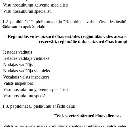
Visu nosaukumu galvenie speciālisti
Visu nosaukumu speciālisti
1.2. papildināt 12. pielikuma daļu "Republikas valsts pārvaldes institūc
šāda satura apakšnodaļu:
"Reģionālās vides aizsardzības iestādes (reģionālās vides aizsard
rezervāti, reģionālie dabas aizsardzības kompl
Iestādes vadītājs
Iestādes vadītāja vietnieks
Nodaļas vadītājs
Nodaļas vadītāja vietnieks
Vecākais valsts inspektors
Valsts inspektors
Visu nosaukumu galvenie speciālisti
Visu nosaukumu speciālisti
1.3. papildināt 6. pielikumu ar šādu daļu:
"Valsts veterinārmedicīnas dienests
Valsts robežu veterinārās kontroles pārvaldes priekšnieks; valsts vete