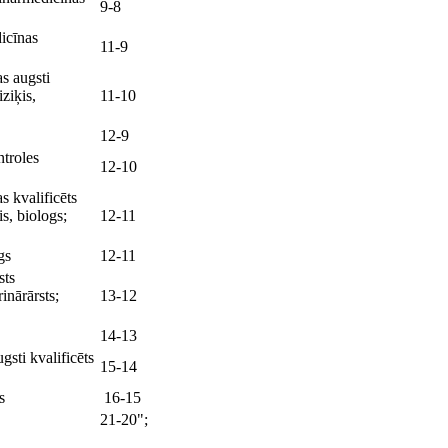
9-8
dicīnas
11-9
as augsti
iziķis,
11-10
12-9
ntroles
12-10
s kvalificēts
is, biologs;
12-11
ogs
12-11
sts
inārārsts;
13-12
14-13
gsti kvalificēts
15-14
s
16-15
21-20";