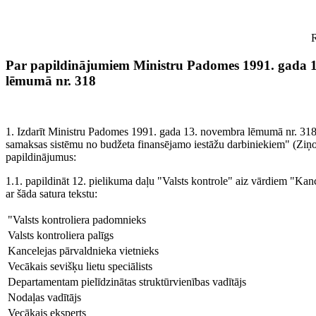
R
Par papildinājumiem Ministru Padomes 1991. gada 
lēmumā nr. 318
1. Izdarīt Ministru Padomes 1991. gada 13. novembra lēmumā nr. 318
samaksas sistēmu no budžeta finansējamo iestāžu darbiniekiem" (Ziņo
papildinājumus:
1.1. papildināt 12. pielikuma daļu "Valsts kontrole" aiz vārdiem "Kan
ar šāda satura tekstu:
"Valsts kontroliera padomnieks
Valsts kontroliera palīgs
Kancelejas pārvaldnieka vietnieks
Vecākais sevišķu lietu speciālists
Departamentam pielīdzinātas struktūrvienības vadītājs
Nodaļas vadītājs
Vecākais eksperts