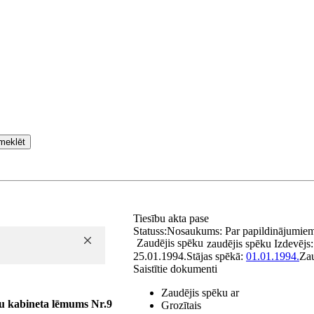
meklēt
Tiesību akta pase
Statuss:
Nosaukums:
Par papildinājumie
Zaudējis spēku
zaudējis spēku
Izdevējs
25.01.1994.
Stājas spēkā:
01.01.1994.
Za
Saistītie dokumenti
Zaudējis spēku ar
u kabineta lēmums Nr.9
Grozītais