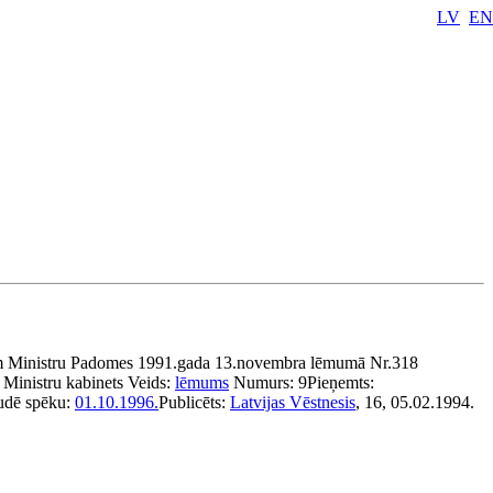
LV
EN
m Ministru Padomes 1991.gada 13.novembra lēmumā Nr.318
:
Ministru kabinets
Veids:
lēmums
Numurs:
9
Pieņemts:
udē spēku:
01.10.1996.
Publicēts:
Latvijas Vēstnesis
, 16, 05.02.1994.