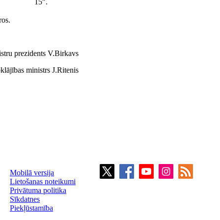
15".
ros.
stru prezidents V.Birkavs
klājības ministrs J.Ritenis
Mobilā versija
Lietošanas noteikumi
Privātuma politika
Sīkdatnes
Piekļūstamība