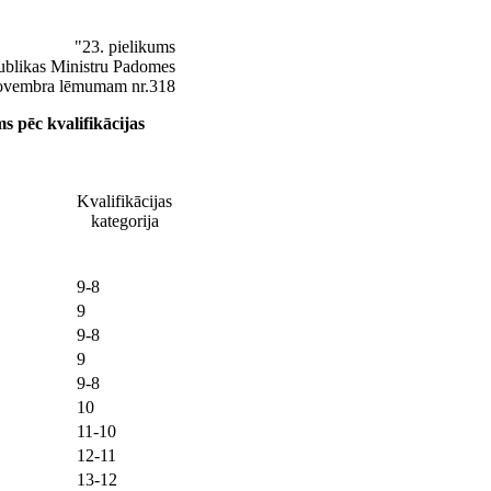
"23. pielikums
ublikas Ministru Padomes
novembra lēmumam nr.318
s pēc kvalifikācijas
Kvalifikācijas
kategorija
9-8
9
9-8
9
9-8
10
11-10
12-11
13-12