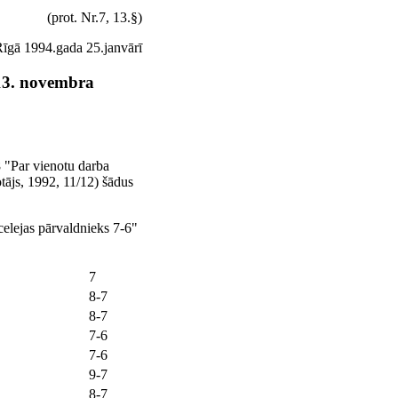
(prot. Nr.7, 13.
§
)
īgā 1994.gada 25.janvārī
13. novembra
 "Par vienotu darba
tājs, 1992, 11/12) šādus
celejas pārvaldnieks 7-6"
7
8-7
8-7
7-6
7-6
9-7
8-7