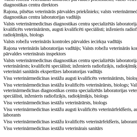
diagnostikas centra direktors
Rajona, pilsētas veterinārās pārvaldes priekšnieks; valsts veterinārme
diagnostikas centra laboratorijas vadītājs
Valsts veterinārmedicīnas diagnostikas centra specializētās laboratorij
kvalificēts veterinārārsts, augsti kvalificēti speciālisti; inženieris radiof
radioķīmiķis, biologs
Valsts robežu veterinārās kontroles pārvaldes iecirkņa vadītājs
Rajona veterinārās laboratorijas vadītājs; Valsts robežu veterinārās ko
pārvaldes veterinārais inspektors
Valsts veterinārmedicīnas diagnostikas centra specializētās laboratorija
veterinārārsts; kvalificēti speciālisti; inženieris radiofiziķis, radioķīmiķ
veterināri sanitārās ekspertīzes laboratorijas vadītājs
Visu veterinārmedicīnas iestāžu augsti kvalificēts veterinārārsts, biol
Visu veterinārmedicīnas iestāžu kvalificēts veterinārārsts, biologs; Val
veterinārmedicīnas diagnostikas centra specializētās laboratorijas veter
speciālisti, inženieris radiofiziķis, radioķīmiķis, biologs
Visu veterinārmedicīnas iestāžu veterinārārsts, biologs
Visu veterinārmedicīnas iestāžu augsti kvalificēts veterinārfeldšeris, au
laborants
Visu veterinārmedicīnas iestāžu kvalificēts veterinārfeldšeris, laborant
Visu veterinārmedicīnas iestāžu veterinārais sanitārs