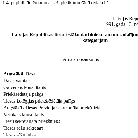
1.4. papildināt lēmumu ar 23. pielikumu šādā redakcijā:
Latvijas Rep
1991. gada 13. 
Latvijas Republikas tiesu iestāžu darbinieku amatu sadalījum
kategorijām
Amata nosaukums
Augstākā Tiesa
Daļas vadītājs
Galvenais konsultants
Priekšsēdētāja palīgs
Tiesas kolēģijas priekšsēdētāja palīgs
Augstākās Tiesas Prezidija sekretariāta priekšnieks
Vecākais konsultants
Tiesu sekretariāta priekšnieks
Tiesas sēžu sekretārs
Tiesas sēžu tulks