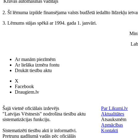
Kravas automašīnas vadītājs
2. Šī lēmuma izpilde finansējama valsts budžetā iedalīto līdzekļu ietva
3. Lēmums stājas spēkā ar 1994. gada 1. janvāri.
Mini
Lab
Ar manām piezīmēm
Ar lielāka izmēra fontu
Drukāt tiesību aktu
X
Facebook
Draugiem.lv
Šajā vietnē oficiālais izdevējs
Par Likumi.lv
"Latvijas Vēstnesis" nodrošina tiesību aktu
Aktualitātes
sistematizācijas funkciju.
Atsauksmēm
Apmācības
Sistematizēti tiesību akti ir informatīvi.
Kontakti
Pretrunu gadījumā vadās pēc oficiālās