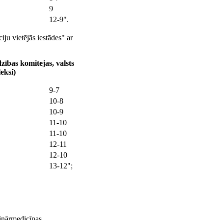
9
12-9".
iju vietējās iestādes" ar
zības komitejas, valsts
eksi)
9-7
10-8
10-9
11-10
11-10
12-11
12-10
13-12";
rinārmedicīnas