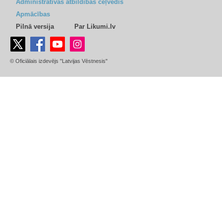
Administratīvās atbildības ceļvedis
Apmācības
Pilnā versija
Par Likumi.lv
© Oficiālais izdevējs "Latvijas Vēstnesis"