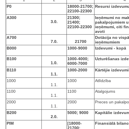
P0
18000-21700;
Resursi izdevum
22100-22300
A300
21300;
Ieņēmumi no ma
3.0.
21400;
pakalpojumiem un
22100-22300
ieņēmumi, citi f
avoti
A700
Dotācija no visp
7.0.
21700
ieņēmumiem
B000
1000-9000
Izdevumi - kopā
B100
1000-4000;
Uzturēšanas izd
1.0.
6000-7000
B110
1000-2000
Kārtējie izdevumi
1.1.
1000
1000
Atlīdzība
1.1.
1100
1100
Atalgojums
1.1.
2000
2000
Preces un pakalpo
1.1.
B200
5000; 9000
Kapitālie izdevu
2.0.
PIM
[18000-
Finansiālā bilan
21700;