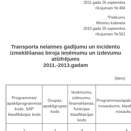
2011.gada 26.septembra
rīkojumam Nr.484
"Pielikums
Ministru kabineta
2010.gada 20.septembra
rīkojumam Nr.561
Transporta nelaimes gadījumu un incidentu
izmeklēšanas biroja ieņēmumu un izdevumu
atšifrējums
2011.-2013.gadam
(latos)
Ieņēmumu,
Programmas/
izdevumu,
Grupas,
Programmas/apa
apakšprogrammas
finansēšanas,
apakšgrupas
nosaukums; klasif
kods; SAP
funkcijas
kods
nosauk
klasifikācijas kods
klasifikācijas
kods
1
2
3
4