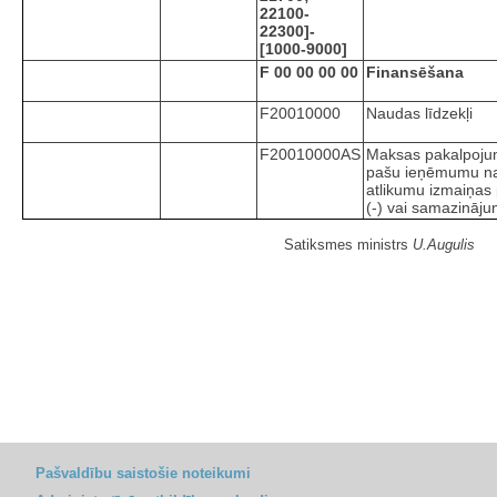
22100-
22300]-
[1000-9000]
F 00 00 00 00
Finansēšana
F20010000
Naudas līdzekļi
F20010000AS
Maksas pakalpojum
pašu ieņēmumu na
atlikumu izmaiņas 
(-) vai samazināju
Satiksmes ministrs
U.Augulis
Pašvaldību saistošie noteikumi