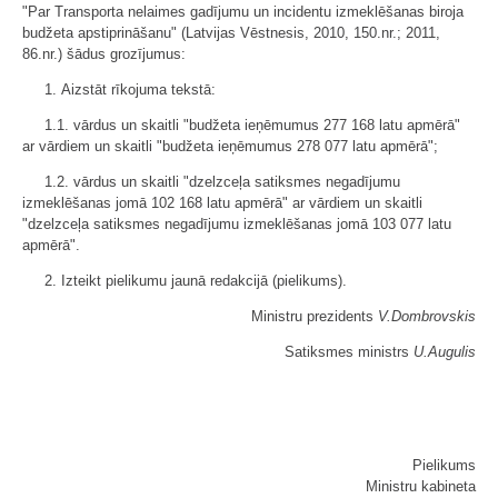
"Par Transporta nelaimes gadījumu un incidentu izmeklēšanas biroja
budžeta apstiprināšanu" (Latvijas Vēstnesis, 2010, 150.nr.; 2011,
86.nr.) šādus grozījumus:
1. Aizstāt rīkojuma tekstā:
1.1. vārdus un skaitli "budžeta ieņēmumus 277 168 latu apmērā"
ar vārdiem un skaitli "budžeta ieņēmumus 278 077 latu apmērā";
1.2. vārdus un skaitli "dzelzceļa satiksmes negadījumu
izmeklēšanas jomā 102 168 latu apmērā" ar vārdiem un skaitli
"dzelzceļa satiksmes negadījumu izmeklēšanas jomā 103 077 latu
apmērā".
2. Izteikt pielikumu jaunā redakcijā (pielikums).
Ministru prezidents
V.Dombrovskis
Satiksmes ministrs
U.Augulis
Pielikums
Ministru kabineta