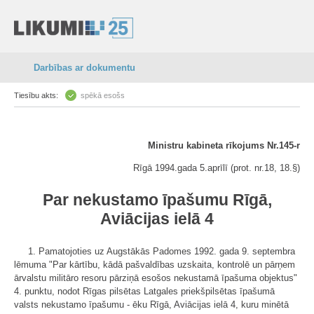
Darbības ar dokumentu
Tiesību akts:
spēkā esošs
Ministru kabineta rīkojums Nr.145-r
Rīgā 1994.gada 5.aprīlī (prot. nr.18, 18.
§)
Par nekustamo īpašumu Rīgā,
Aviācijas ielā 4
1. Pamatojoties uz Augstākās Padomes 1992. gada 9. septembra
lēmuma "Par kārtību, kādā pašvaldības uzskaita, kontrolē un pārņem
ārvalstu militāro resoru pārziņā esošos nekustamā īpašuma objektus"
4. punktu, nodot Rīgas pilsētas Latgales priekšpilsētas īpašumā
valsts nekustamo īpašumu - ēku Rīgā, Aviācijas ielā 4, kuru minētā