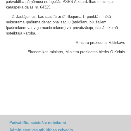
pašvaldība pārņēmusi no bijušās PSRS Aizsardzības ministrijas
karaspēka daļas nr. 64325.
2. Jautājumus, kas saistīti ar šī rīkojuma 1. punktā minētā
nekustamā īpašuma denacionalizāciju (atdošanu bijušajiem
īpašniekiem vai viņu mantiniekiem) vai privatizāciju, risināt likumā
noteiktajā kārtībā.
Ministru prezidents V.Birkavs
Ekonomikas ministrs, Ministru prezidenta biedrs O.Kehris
Pašvaldību saistošie noteikumi
Administratīvās atbildības ceļvedis