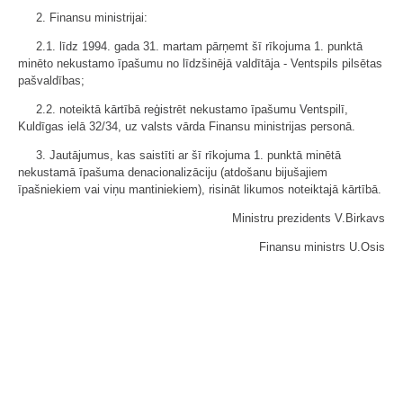
2. Finansu ministrijai:
2.1. līdz 1994. gada 31. martam pārņemt šī rīkojuma 1. punktā
minēto nekustamo īpašumu no līdzšinējā valdītāja - Ventspils pilsētas
pašvaldības;
2.2. noteiktā kārtībā reģistrēt nekustamo īpašumu Ventspilī,
Kuldīgas ielā 32/34, uz valsts vārda Finansu ministrijas personā.
3. Jautājumus, kas saistīti ar šī rīkojuma 1. punktā minētā
nekustamā īpašuma denacionalizāciju (atdošanu bijušajiem
īpašniekiem vai viņu mantiniekiem), risināt likumos noteiktajā kārtībā.
Ministru prezidents V.Birkavs
Finansu ministrs U.Osis