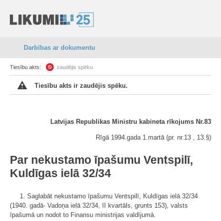
Darbības ar dokumentu
Tiesību akts:
zaudējis spēku
Tiesību akts ir zaudējis spēku.
Latvijas Republikas Ministru kabineta rīkojums Nr.83
Rīgā 1994.gada 1.martā (pr. nr.13 , 13.§)
Par nekustamo īpašumu Ventspilī,
Kuldīgas ielā 32/34
1. Saglabāt nekustamo īpašumu Ventspilī, Kuldīgas ielā 32/34
(1940. gadā- Vadoņa ielā 32/34, II kvartāls, grunts 153), valsts
īpašumā un nodot to Finansu ministrijas valdījumā.