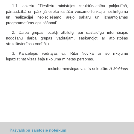
1.1. anketu "Tieslietu ministrijas struktūrvienību pakļautībā,
pārraudzībā un pārziņā esošo iestāžu veicamo funkciju nozīmīguma
un realizācijai nepieciešamo ārējo sakaru un izmantojamās
programmatūras apzināšanai";
2. Darba grupas locekļi atbildīgi par savlaicīgu informācijas
nodošanu darba grupas vadītājam, saskaņojot ar atbilstošās
struktūrvienības vadītāju.
3. Kancelejas vadītājas v.i. Ritai Novikai ar šo rīkojumu
iepazīstināt visas šajā rīkojumā minētās personas.
Tieslietu ministrijas valsts sekretārs
A.Maldups
Pašvaldību saistošie noteikumi