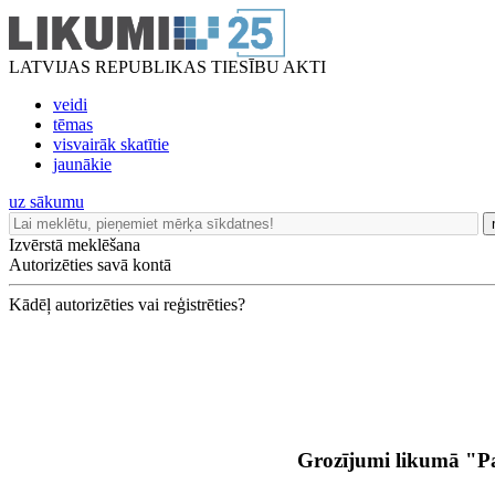
LATVIJAS REPUBLIKAS TIESĪBU AKTI
veidi
tēmas
visvairāk skatītie
jaunākie
uz sākumu
Izvērstā meklēšana
Autorizēties savā kontā
Kādēļ autorizēties vai reģistrēties?
Grozījumi likumā "Pa