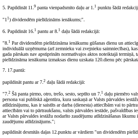
9
1
5. Papildināt 11.
panta vienpadsmito daļu ar 1.
punktu šādā redakcij
1
"1
) dividendēm pielīdzināms ienākums;".
1
1
6. Papildināt 16.
pantu ar 8.
daļu šādā redakcijā:
1
"8.
Par dividendēm pielīdzināma ienākumu gūšanas dienu un attiecīg
individuālā uzņēmuma (arī zemnieku vai zvejnieku saimniecības), kas
gada pārskats nav apstiprināts normatīvajos aktos noteiktajā termiņā
pielīdzināma ienākuma izmaksas dienu uzskata 120.dienu pēc pārskat
7. 17.pantā:
2
papildināt pantu ar 7.
daļu šādā redakcijā:
2
1
"7.
Šā panta pirmo, otro, trešo, sesto, septīto un 7.
daļu piemēro valst
persona vai publiskā aģentūra, kura saskaņā ar Valsts pārvaldes ies
atlīdzinājumu, kas ir saistīts ar darba (dienesta) attiecībām vai to pār
attiecībām vai to pārtraukšanu, valsts pārvaldes iestāde, pašvaldības ie
ar Valsts pārvaldes iestāžu nodarīto zaudējumu atlīdzināšanas likumu
zaudējumu atlīdzinājums.";
papildināt desmitās daļas 12.punktu ar vārdiem "un dividendēm pielī