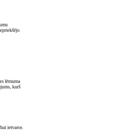
mumu
epriekšējo
ādes lēmuma
ājums, kurš
bai ietvaros