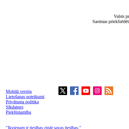
Valsts p
Saeimas priekšsēdē
Mobilā versija
Lietošanas noteikumi
Privātuma politika
Sīkdatnes
Piekļūstamība
"Ikvienam ir tiesības zināt savas tiesības."