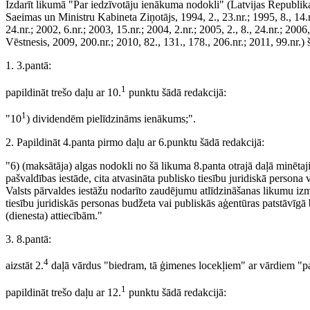
Izdarīt likumā "Par iedzīvotāju ienākuma nodokli" (Latvijas Republik
Saeimas un Ministru Kabineta Ziņotājs, 1994, 2., 23.nr.; 1995, 8., 14.nr.
24.nr.; 2002, 6.nr.; 2003, 15.nr.; 2004, 2.nr.; 2005, 2., 8., 24.nr.; 2006,
Vēstnesis, 2009, 200.nr.; 2010, 82., 131., 178., 206.nr.; 2011, 99.nr.)
1. 3.pantā:
1
papildināt trešo daļu ar 10.
punktu šādā redakcijā:
1
"10
) dividendēm pielīdzināms ienākums;".
2. Papildināt 4.panta pirmo daļu ar 6.punktu šādā redakcijā:
"6) (maksātāja) algas nodokli no šā likuma 8.panta otrajā daļā minēt
pašvaldības iestāde, cita atvasināta publisko tiesību juridiskā person
Valsts pārvaldes iestāžu nodarīto zaudējumu atlīdzināšanas likumu izma
tiesību juridiskās personas budžeta vai publiskās aģentūras patstāvīgā
(dienesta) attiecībām."
3. 8.pantā:
4
aizstāt 2.
daļā vārdus "biedram, tā ģimenes locekļiem" ar vārdiem "p
1
papildināt trešo daļu ar 12.
punktu šādā redakcijā: