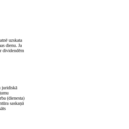
atnē uzskata
as dienu. Ja
ar dividendēm
 juridiskā
ējumu
arba (dienesta)
entūra saskaņā
sāts