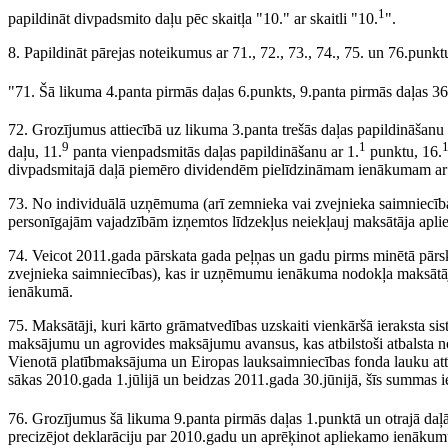
1
papildināt divpadsmito daļu pēc skaitļa "10." ar skaitli "10.
".
8. Papildināt pārejas noteikumus ar 71., 72., 73., 74., 75. un 76.punkt
"71. Šā likuma 4.panta pirmās daļas 6.punkts, 9.panta pirmās daļas 36
72. Grozījumus attiecībā uz likuma 3.panta trešās daļas papildināšanu 
9
1
daļu, 11.
panta vienpadsmitās daļas papildināšanu ar 1.
punktu, 16.
divpadsmitajā daļā piemēro dividendēm pielīdzināmam ienākumam ar 
73. No individuālā uzņēmuma (arī zemnieka vai zvejnieka saimniecī
personīgajām vajadzībām izņemtos līdzekļus neiekļauj maksātāja apl
74. Veicot 2011.gada pārskata gada peļņas un gadu pirms minētā pārsk
zvejnieka saimniecības), kas ir uzņēmumu ienākuma nodokļa maksātāj
ienākumā.
75. Maksātāji, kuri kārto grāmatvedības uzskaiti vienkāršā ieraksta s
maksājumu un agrovides maksājumu avansus, kas atbilstoši atbalsta n
Vienotā platībmaksājuma un Eiropas lauksaimniecības fonda lauku att
sākas 2010.gada 1.jūlijā un beidzas 2011.gada 30.jūnijā, šīs summas
76. Grozījumus šā likuma 9.panta pirmās daļas 1.punktā un otrajā daļā
precizējot deklarāciju par 2010.gadu un aprēķinot apliekamo ienākum