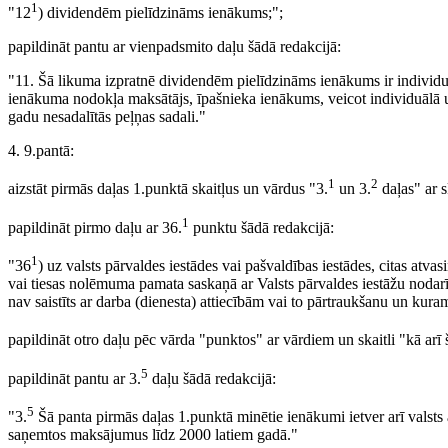
1
"12
) dividendēm pielīdzināms ienākums;";
papildināt pantu ar vienpadsmito daļu šādā redakcijā:
"11. Šā likuma izpratnē dividendēm pielīdzināms ienākums ir indivi
ienākuma nodokļa maksātājs, īpašnieka ienākums, veicot individuālā 
gadu nesadalītās peļņas sadali."
4. 9.pantā:
1
2
aizstāt pirmās daļas 1.punktā skaitļus un vārdus "3.
un 3.
daļas" ar 
1
papildināt pirmo daļu ar 36.
punktu šādā redakcijā:
1
"36
) uz valsts pārvaldes iestādes vai pašvaldības iestādes, citas atva
vai tiesas nolēmuma pamata saskaņā ar Valsts pārvaldes iestāžu noda
nav saistīts ar darba (dienesta) attiecībām vai to pārtraukšanu un kur
papildināt otro daļu pēc vārda "punktos" ar vārdiem un skaitli "kā arī 
5
papildināt pantu ar 3.
daļu šādā redakcijā:
5
"3.
Šā panta pirmās daļas 1.punktā minētie ienākumi ietver arī valsts a
saņemtos maksājumus līdz 2000 latiem gadā."