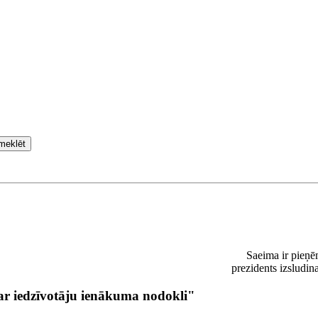
meklēt
Saeima ir pieņē
prezidents izsludin
r iedzīvotāju ienākuma nodokli"