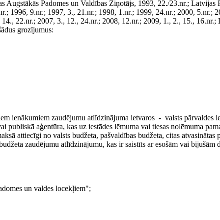
as Augstākās Padomes un Valdības Ziņotājs, 1993, 22./23.nr.; Latvijas
; 1996, 9.nr.; 1997, 3., 21.nr.; 1998, 1.nr.; 1999, 24.nr.; 2000, 5.nr.; 2
 14., 22.nr.; 2007, 3., 12., 24.nr.; 2008, 12.nr.; 2009, 1., 2., 15., 16.nr.; 
 šādus grozījumus:
ajiem ienākumiem zaudējumu atlīdzinājuma ietvaros - valsts pārvaldes ie
a vai publiskā aģentūra, kas uz iestādes lēmuma vai tiesas nolēmuma pam
ksā attiecīgi no valsts budžeta, pašvaldības budžeta, citas atvasinātas 
 budžeta zaudējumu atlīdzinājumu, kas ir saistīts ar esošām vai bijušām 
adomes un valdes locekļiem";