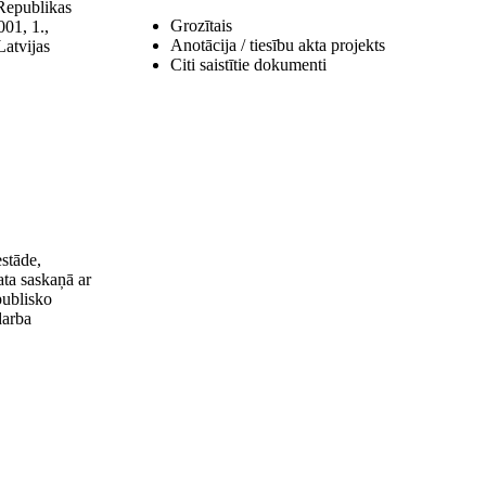
 Republikas
Grozītais
001, 1.,
Anotācija / tiesību akta projekts
Latvijas
Citi saistītie dokumenti
stāde,
ata saskaņā ar
publisko
darba