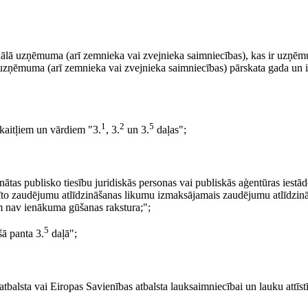
duālā uzņēmuma (arī zemnieka vai zvejnieka saimniecības), kas ir uzņē
uzņēmuma (arī zemnieka vai zvejnieka saimniecības) pārskata gada un i
1
2
5
skaitļiem un vārdiem "3.
, 3.
un 3.
daļas";
sinātas publisko tiesību juridiskās personas vai publiskās aģentūras iest
rīto zaudējumu atlīdzināšanas likumu izmaksājamais zaudējumu atlīdzin
am nav ienākuma gūšanas rakstura;";
5
šā panta 3.
daļā";
tbalsta vai Eiropas Savienības atbalsta lauksaimniecībai un lauku attīstī