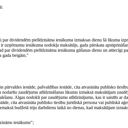
ā:
i par dividendēm pielīdzināma ienākuma izmaksas dienu šā likuma izpr
 ir uzņēmumu ienākuma nodokļa maksātājs, gada pārskata apstiprināšan
, tad par dividendēm pielīdzināma ienākuma gūšanas dienu un attiecīgi p
a gada beigām."
s pārvaldes iestāde, pašvaldības iestāde, cita atvasināta publisko tiesību
tāžu nodarīto zaudējumu atlīdzināšanas likumu izmaksā maksātājam zaud
traukšanu. Algas nodokli par zaudējumu atlīdzinājumu, kas ir saistīts ar d
stāde, cita atvasināta publisko tiesību juridiskā persona vai publiskā aģ
 iemaksā budžetā triju darbdienu laikā no dienas, kad maksātājam izmak
dzināms ienākums";