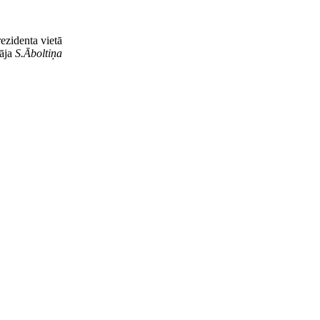
rezidenta vietā
tāja
S.Āboltiņa