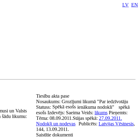
LV
EN
Tiesību akta pase
Nosaukums:
Grozījumi likumā "Par iedzīvotāju
Spēkā esošs
Statuss:
ienākuma nodokli"
spēkā
musi un Valsts
esošs
Izdevējs:
Saeima
Veids:
likums
Pieņemts:
a šādu likumu:
Tēma:
08.09.2011.
Stājas spēkā:
27.09.2011.
Nodokļi un nodevas
Publicēts:
Latvijas Vēstnesis
,
144, 13.09.2011.
Saistītie dokumenti