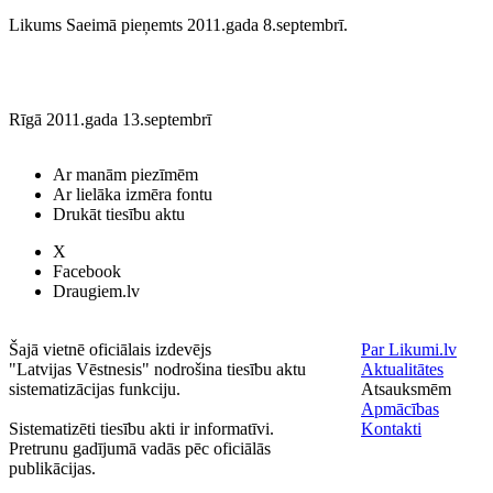
Likums Saeimā pieņemts 2011.gada 8.septembrī.
Rīgā 2011.gada 13.septembrī
Ar manām piezīmēm
Ar lielāka izmēra fontu
Drukāt tiesību aktu
X
Facebook
Draugiem.lv
Šajā vietnē oficiālais izdevējs
Par Likumi.lv
"Latvijas Vēstnesis" nodrošina tiesību aktu
Aktualitātes
sistematizācijas funkciju.
Atsauksmēm
Apmācības
Sistematizēti tiesību akti ir informatīvi.
Kontakti
Pretrunu gadījumā vadās pēc oficiālās
publikācijas.