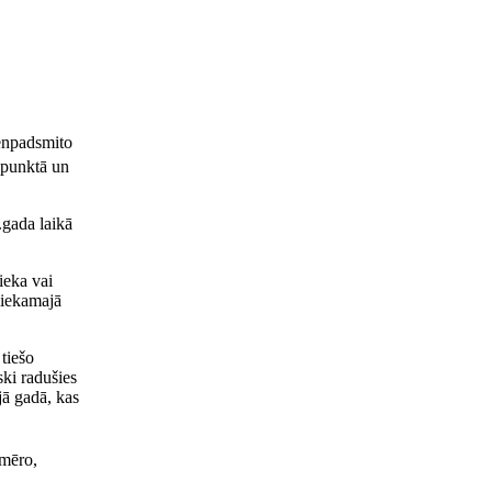
enpadsmito
.punktā un
gada laikā
ieka vai
liekamajā
tiešo
ki radušies
jā gadā, kas
mēro,