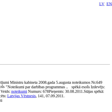
LV
EN
e
ījumi Ministru kabineta 2008.gada 5.augusta noteikumos Nr.649
ošs
"Noteikumi par darbības programmas ..
spēkā esošs
Izdevējs:
Veids:
noteikumi
Numurs:
678
Pieņemts:
30.08.2011.
Stājas spēkā:
cēts:
Latvijas Vēstnesis
, 141, 07.09.2011.
ti