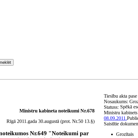
meklēt
Tiesību akta pas
Nosaukums:
Groz
Spēkā es
Statuss:
Ministru kabineta
noteikumi Nr.678
Ministru kabinets
08.09.2011.
Publi
Rīgā 2011.gada 30.augustā (prot. Nr.50 13.§)
Saistītie dokumen
 noteikumos Nr.649 "Noteikumi par
Grozītais