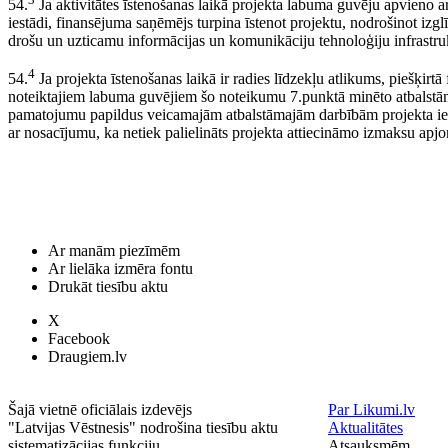
54.
Ja aktivitātes īstenošanas laikā projekta labuma guvēju apvieno ar 
iestādi, finansējuma saņēmējs turpina īstenot projektu, nodrošinot izglīt
drošu un uzticamu informācijas un komunikāciju tehnoloģiju infrastru
4
54.
Ja projekta īstenošanas laikā ir radies līdzekļu atlikums, piešķirtā
noteiktajiem labuma guvējiem šo noteikumu 7.punktā minēto atbalstām
pamatojumu papildus veicamajām atbalstāmajām darbībām projekta ietv
ar nosacījumu, ka netiek palielināts projekta attiecināmo izmaksu apj
Ar manām piezīmēm
Ar lielāka izmēra fontu
Drukāt tiesību aktu
X
Facebook
Draugiem.lv
Šajā vietnē oficiālais izdevējs
Par Likumi.lv
"Latvijas Vēstnesis" nodrošina tiesību aktu
Aktualitātes
sistematizācijas funkciju.
Atsauksmēm