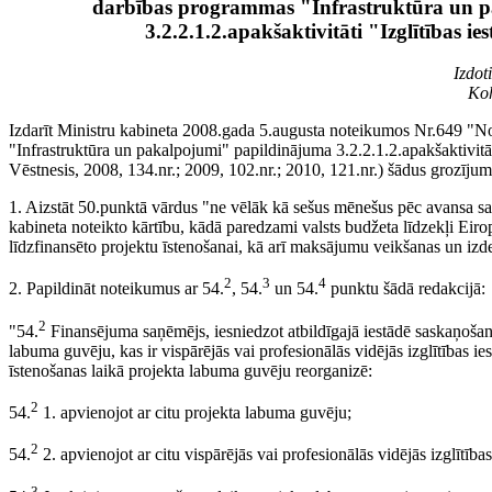
darbības programmas "Infrastruktūra un 
3.2.2.1.2.apakšaktivitāti "Izglītības i
Izdot
Koh
Izdarīt Ministru kabineta 2008.gada 5.augusta noteikumos Nr.649 "
"Infrastruktūra un pakalpojumi" papildinājuma 3.2.2.1.2.apakšaktivitāti
Vēstnesis, 2008, 134.nr.; 2009, 102.nr.; 2010, 121.nr.) šādus grozījum
1. Aizstāt 50.punktā vārdus "ne vēlāk kā sešus mēnešus pēc avansa s
kabineta noteikto kārtību, kādā paredzami valsts budžeta līdzekļi Eir
līdzfinansēto projektu īstenošanai, kā arī maksājumu veikšanas un iz
2
3
4
2. Papildināt noteikumus ar 54.
, 54.
un 54.
punktu šādā redakcijā:
2
"54.
Finansējuma saņēmējs, iesniedzot atbildīgajā iestādē saskaņošana
labuma guvēju, kas ir vispārējās vai profesionālās vidējās izglītības ies
īstenošanas laikā projekta labuma guvēju reorganizē:
2
54.
1. apvienojot ar citu projekta labuma guvēju;
2
54.
2. apvienojot ar citu vispārējās vai profesionālās vidējās izglītības
3