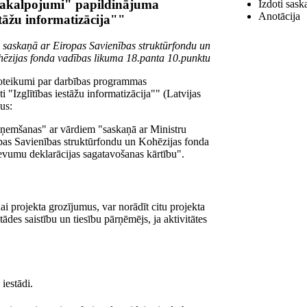
pakalpojumi" papildinājuma
Izdoti sask
Anotācija
estāžu informatizācija""
i saskaņā ar Eiropas Savienības struktūrfondu un
ēzijas fonda vadības likuma 18.panta 10.punktu
Noteikumi par darbības programmas
 "Izglītības iestāžu informatizācija"" (Latvijas
us:
aņemšanas" ar vārdiem "saskaņā ar Ministru
opas Savienības struktūrfondu un Kohēzijas fonda
devumu deklarācijas sagatavošanas kārtību".
i projekta grozījumus, var norādīt citu projekta
tādes saistību un tiesību pārņēmējs, ja aktivitātes
 iestādi.