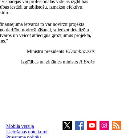
vispārējās vai profesionālās vidējās izglītības
ības iestādi ar atbilstošu, izmaksu efektīvu,
ktūru.
 finansējuma ietvaros to var novirzīt projektā
o darbību nodrošināšanai, sniedzot detalizētu
aros un veicot attiecīgus grozījumus projektā,
oms."
Ministru prezidents
V.Dombrovskis
Izglītības un zinātnes ministrs
R.Broks
Mobilā versija
Lietošanas noteikumi
Privātuma politika