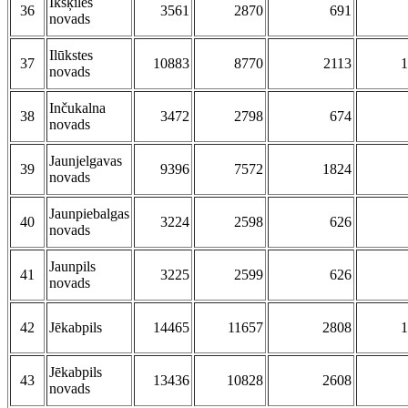
Ikšķiles
36
3561
2870
691
novads
Ilūkstes
37
10883
8770
2113
1
novads
Inčukalna
38
3472
2798
674
novads
Jaunjelgavas
39
9396
7572
1824
novads
Jaunpiebalgas
40
3224
2598
626
novads
Jaunpils
41
3225
2599
626
novads
42
Jēkabpils
14465
11657
2808
1
Jēkabpils
43
13436
10828
2608
novads