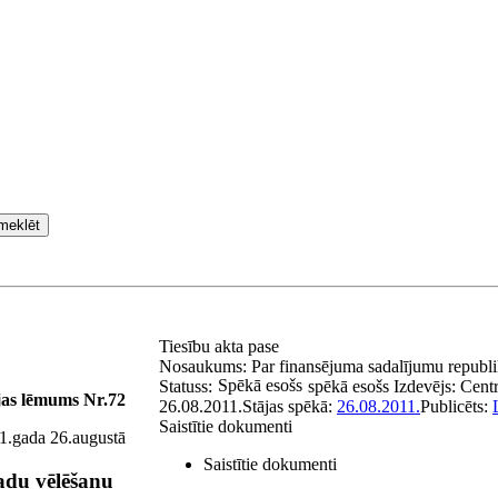
meklēt
Tiesību akta pase
Nosaukums:
Par finansējuma sadalījumu republ
Spēkā esošs
Statuss:
spēkā esošs
Izdevējs:
Centr
jas lēmums Nr.72
26.08.2011.
Stājas spēkā:
26.08.2011.
Publicēts:
Saistītie dokumenti
1.gada 26.augustā
Saistītie dokumenti
adu vēlēšanu