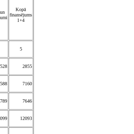
Kopā
 un
finansējums
jumi
1+4
5
528
2855
588
7160
789
7646
099
12093