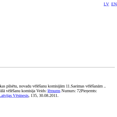
LV
EN
ikas pilsētu, novadu vēlēšanu komisijām 11.Saeimas vēlēšanām ..
ālā vēlēšanu komisija
Veids:
lēmums
Numurs:
72
Pieņemts:
Latvijas Vēstnesis
, 135, 30.08.2011.