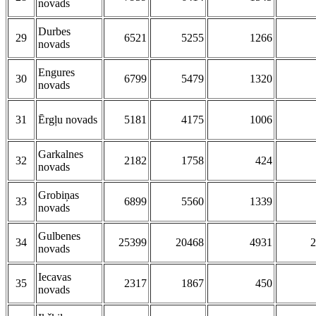
novads
Durbes
29
6521
5255
1266
novads
Engures
30
6799
5479
1320
novads
31
Ērgļu novads
5181
4175
1006
Garkalnes
32
2182
1758
424
novads
Grobiņas
33
6899
5560
1339
novads
Gulbenes
34
25399
20468
4931
2
novads
Iecavas
35
2317
1867
450
novads