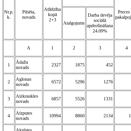
Atlīdzība
Nr.p.
Pilsēta,
Preces
kopā
Darba devēja
k.
novads
pakalpo
2+3
sociālā
Atalgojums
apdrošināšana
24.09%
A
1
2
3
4
Ādažu
1
2327
1875
452
novads
Aglonas
2
6572
5296
1276
novads
Aizkraukles
3
6857
5526
1331
novads
Aizputes
4
10994
8860
2134
1
novads
Aknīstes