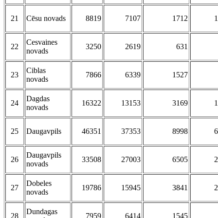
21
Cēsu novads
8819
7107
1712
1
Cesvaines
22
3250
2619
631
novads
Ciblas
23
7866
6339
1527
novads
Dagdas
24
16322
13153
3169
1
novads
25
Daugavpils
46351
37353
8998
6
Daugavpils
26
33508
27003
6505
2
novads
Dobeles
27
19786
15945
3841
2
novads
Dundagas
28
7959
6414
1545