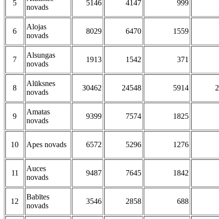
5
5146
4147
999
novads
Alojas
6
8029
6470
1559
novads
Alsungas
7
1913
1542
371
novads
Alūksnes
8
30462
24548
5914
2
novads
Amatas
9
9399
7574
1825
novads
10
Apes novads
6572
5296
1276
Auces
11
9487
7645
1842
novads
Babītes
12
3546
2858
688
novads