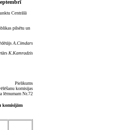
septembrī
unktu Centrālā
blikas pilsētu un
ēdētājs
A.Cimdars
etārs
K.Kamradzis
Pielikums
vēlēšanu komisijas
ta lēmumam Nr.72
u komisijām