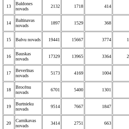
Baldones
13
2132
1718
414
novads
Baltinavas
14
1897
1529
368
novads
15
Balvu novads
19441
15667
3774
1
Bauskas
16
17329
13965
3364
2
novads
Beverīnas
17
5173
4169
1004
novads
Brocēnu
18
6701
5400
1301
novads
Burtnieku
19
9514
7667
1847
novads
Carnikavas
20
3414
2751
663
novads