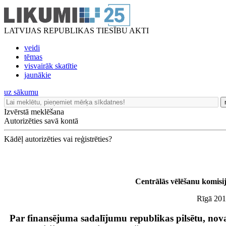
LATVIJAS REPUBLIKAS TIESĪBU AKTI
veidi
tēmas
visvairāk skatītie
jaunākie
uz sākumu
Izvērstā meklēšana
Autorizēties savā kontā
Kādēļ autorizēties vai reģistrēties?
Centrālās vēlēšanu komisi
Rīgā 201
Par finansējuma sadalījumu republikas pilsētu, nov