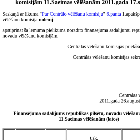
komisijām 11.Saeimas vēlēšanām 2011.gada 17.
Saskaņā ar likuma "
Par Centrālo vēlēšanu komisiju
"
6.panta
1.apakšp
vēlēšanu komisija
nolemj
:
apstiprināt šā lēmuma pielikumā norādīto finansējuma sadalījumu repu
novadu vēlēšanu komisijām.
Centrālās vēlēšanu komisijas priekšs
Centrālās vēlēšanu komisijas sekr
Centrālās 
2011.gada 26.augus
Finansējuma sadalījums republikas pilsētu, novadu vēlēšan
11.Saeimas vēlēšanām (latos)
t.sk.