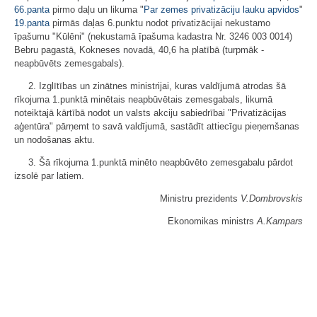
66.panta
pirmo daļu un likuma "
Par zemes privatizāciju lauku apvidos
"
19.panta
pirmās daļas 6.punktu nodot privatizācijai nekustamo
īpašumu "Kūlēni" (nekustamā īpašuma kadastra Nr. 3246 003 0014)
Bebru pagastā, Kokneses novadā, 40,6 ha platībā (turpmāk -
neapbūvēts zemesgabals).
2. Izglītības un zinātnes ministrijai, kuras valdījumā atrodas šā
rīkojuma 1.punktā minētais neapbūvētais zemesgabals, likumā
noteiktajā kārtībā nodot un valsts akciju sabiedrībai "Privatizācijas
aģentūra" pārņemt to savā valdījumā, sastādīt attiecīgu pieņemšanas
un nodošanas aktu.
3. Šā rīkojuma 1.punktā minēto neapbūvēto zemesgabalu pārdot
izsolē par latiem.
Ministru prezidents
V.Dombrovskis
Ekonomikas ministrs
A.Kampars