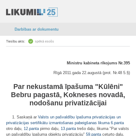
Darbības ar dokumentu
Tiesību akts:
spēkā esošs
Ministru kabineta rīkojums Nr.395
Rīgā 2011.gada 22.augustā (prot. Nr.48 5.§)
Par nekustamā īpašuma "Kūlēni"
Bebru pagastā, Kokneses novadā,
nodošanu privatizācijai
1. Saskaņā ar
Valsts un pašvaldību īpašuma privatizācijas un
privatizācijas sertifikātu izmantošanas pabeigšanas likuma
6.panta
otro daļu,
12.panta
pirmo daļu,
13.panta
trešo daļu, likuma "Par valsts
un pašvaldību īpašuma objektu privatizāciju"
59.panta
ceturto daļu,