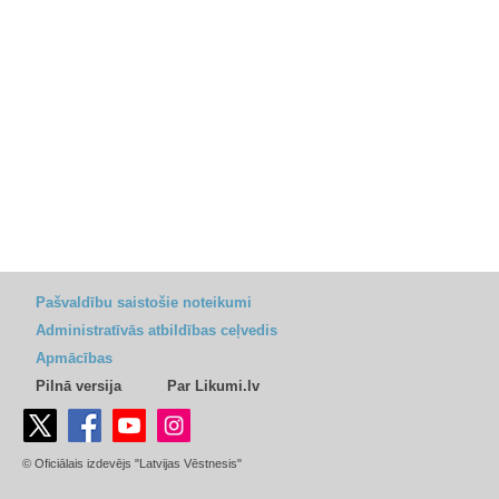
Pašvaldību saistošie noteikumi
Administratīvās atbildības ceļvedis
Apmācības
Pilnā versija
Par Likumi.lv
© Oficiālais izdevējs "Latvijas Vēstnesis"