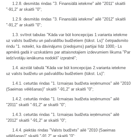
1.2.8. desmitās rindas "3. Finansiālā ietekme" ailē "2011" skaitli
"-91,2" ar skaitli "0";
1.2.9. desmitās rindas "3. Finansiālā ietekme" ailē "2012" skaitli
"-91,2" ar skaitli "0";
1.3. svītrot tabulas "Kāda var būt koncepcijas 1.varianta ietekme
uz valsts budžetu un pašvaldību budžetiem (tūkst. Ls)" četrpadsmito
rindu "1. noteikt, ka dāvinājums (ziedojums) partijai līdz 1000,- Ls
apmērā gadā ir uzskatāms par attaisnotajiem izdevumiem likuma "Par
iedzīvotāju ienākuma nodokli" izpratnē";
1.4. aizstāt tabulā "Kāda var būt koncepcijas 2.varianta ietekme
uz valsts budžetu un pašvaldību budžetiem (tūkst. Ls)":
1.4.1. ceturtās rindas "1. Izmaiņas budžeta ieņēmumos" ailē "2010
(Saeimas vēlēšanas)" skaitli "-91,2" ar skaitli "0";
1.4.2. ceturtās rindas "1. Izmaiņas budžeta ieņēmumos" ailē
"2011" skaitli "-91,2" ar skaitli "0";
1.4.3. ceturtās rindas "1. Izmaiņas budžeta ieņēmumos" ailē
"2012" skaitli "-91,2" ar skaitli "0";
1.4.4. piektās rindas "Valsts budžets" ailē "2010 (Saeimas
vēlēšanas)" skaitli "-91,2" ar skaitli "0";