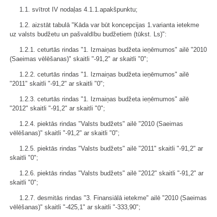
1.1. svītrot IV nodaļas 4.1.1.apakšpunktu;
1.2. aizstāt tabulā "Kāda var būt koncepcijas 1.varianta ietekme
uz valsts budžetu un pašvaldību budžetiem (tūkst. Ls)":
1.2.1. ceturtās rindas "1. Izmaiņas budžeta ieņēmumos" ailē "2010
(Saeimas vēlēšanas)" skaitli "-91,2" ar skaitli "0";
1.2.2. ceturtās rindas "1. Izmaiņas budžeta ieņēmumos" ailē
"2011" skaitli "-91,2" ar skaitli "0";
1.2.3. ceturtās rindas "1. Izmaiņas budžeta ieņēmumos" ailē
"2012" skaitli "-91,2" ar skaitli "0";
1.2.4. piektās rindas "Valsts budžets" ailē "2010 (Saeimas
vēlēšanas)" skaitli "-91,2" ar skaitli "0";
1.2.5. piektās rindas "Valsts budžets" ailē "2011" skaitli "-91,2" ar
skaitli "0";
1.2.6. piektās rindas "Valsts budžets" ailē "2012" skaitli "-91,2" ar
skaitli "0";
1.2.7. desmitās rindas "3. Finansiālā ietekme" ailē "2010 (Saeimas
vēlēšanas)" skaitli "-425,1" ar skaitli "-333,90";