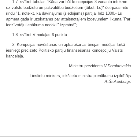
1.7. svītrot tabulas "Kāda var būt koncepcijas 3.varianta ietekme
uz valsts budžetu un pašvaldību budžetiem (tūkst. Ls)" četrpadsmito
rindu "1. noteikt, ka dāvinājums (ziedojums) partijai līdz 1000,- Ls
apmērā gadā ir uzskatāms par attaisnotajiem izdevumiem likuma "Par
iedzīvotāju ienākuma nodokli" izpratnē";
1.8. svītrot V nodaļas 6.punktu.
2. Korupcijas novēršanas un apkarošanas birojam nedēļas laikā
iesniegt precizēto Politisko partiju finansēšanas koncepciju Valsts
kancelejā.
Ministru prezidents
V.Dombrovskis
Tieslietu ministrs, iekšlietu ministra pienākumu izpildītājs
A.Štokenbergs