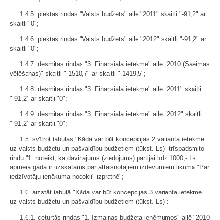
1.4.5. piektās rindas "Valsts budžets" ailē "2011" skaitli "-91,2" ar
skaitli "0";
1.4.6. piektās rindas "Valsts budžets" ailē "2012" skaitli "-91,2" ar
skaitli "0";
1.4.7. desmitās rindas "3. Finansiālā ietekme" ailē "2010 (Saeimas
vēlēšanas)" skaitli "-1510,7" ar skaitli "-1419,5";
1.4.8. desmitās rindas "3. Finansiālā ietekme" ailē "2011" skaitli
"-91,2" ar skaitli "0";
1.4.9. desmitās rindas "3. Finansiālā ietekme" ailē "2012" skaitli
"-91,2" ar skaitli "0";
1.5. svītrot tabulas "Kāda var būt koncepcijas 2.varianta ietekme
uz valsts budžetu un pašvaldību budžetiem (tūkst. Ls)" trīspadsmito
rindu "1. noteikt, ka dāvinājums (ziedojums) partijai līdz 1000,- Ls
apmērā gadā ir uzskatāms par attaisnotajiem izdevumiem likuma "Par
iedzīvotāju ienākuma nodokli" izpratnē";
1.6. aizstāt tabulā "Kāda var būt koncepcijas 3.varianta ietekme
uz valsts budžetu un pašvaldību budžetiem (tūkst. Ls)":
1.6.1. ceturtās rindas "1. Izmaiņas budžeta ieņēmumos" ailē "2010