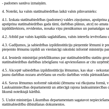
- padomes sastāva izmaiņām.
4. Noteikt, ka valsts statūtsabiedrības laikā valsts pilnvarnieks:
4.1. Izskata statūtsabiedrības (padomes) valdes ziņojumus, apstiprina 
apstiprina statūtsabiedrības gada tāmi, darbības plānus, atceļ no amat
izpilddirektoru, revidentus, nosaka viņu pienākumus un pamatalgas s
4.2. Atbild par valsts kapitāla saglabāšanu, valsts interešu ievērošanu 
4.3. Gadījumos, ja sabiedrības izpildinstitūciju pieņemtie lēmumi ir pret
pieņemto lēmumu izpildi un vienlaicīgi rakstiski informē ministriju pa
4.4. Iesniedz ministrijai priekšlikumus par statūtsabiedrību statūtu gr
statūtsabiedrības darbības izbeigšanu vai apvienošanos ar citu uzņēm
4.5. Akceptē sabiedrības izpildinstitūciju lēmumus, kas skar - nekust
jaunu darbības nozaru atvēršanu un esošo darbības veidu pārtraukšanu;
4.6. Savus lēmumus noformē rakstiski (lēmuma vai rīkojuma formā, v
Lauksaimniecības departamentā un attiecīgā rajona lauksaimniecības d
likumā noteiktajā kārtībā.
5. Uzdot ministrijas Likumības departamentam sagatavot nepieciešamos
statūtsabiedrību dibināšanas dokumentos.