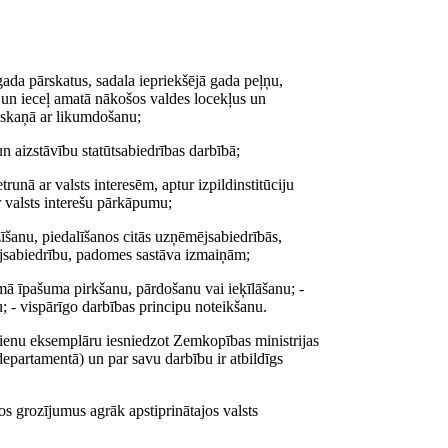
gada pārskatus, sadala iepriekšējā gada peļņu,
a un ieceļ amatā nākošos valdes locekļus un
askaņā ar likumdošanu;
un aizstāvību statūtsabiedrības darbībā;
runā ar valsts interesēm, aptur izpildinstitūciju
r valsts interešu pārkāpumu;
ozīšanu, piedalīšanos citās uzņēmējsabiedrībās,
ējsabiedrību, padomes sastāva izmaiņām;
amā īpašuma pirkšanu, pārdošanu vai ieķīlāšanu; -
 - vispārīgo darbības principu noteikšanu.
ienu eksemplāru iesniedzot Zemkopības ministrijas
epartamentā) un par savu darbību ir atbildīgs
 grozījumus agrāk apstiprinātajos valsts