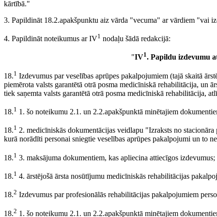
kārtībā."
3. Papildināt 18.2.apakšpunktu aiz vārda "vecuma" ar vārdiem "vai iz
1
4. Papildināt noteikumus ar IV
nodaļu šādā redakcijā:
1
"
IV
. Papildu izdevumu a
1
18.
Izdevumus par veselības aprūpes pakalpojumiem (tajā skaitā ārstēš
piemērota valsts garantētā otrā posma medicīniskā rehabilitācija, un ār
tiek saņemta valsts garantētā otrā posma medicīniskā rehabilitācija, atl
1
18.
1. šo noteikumu 2.1. un 2.2.apakšpunktā minētajiem dokumenti
1
18.
2. medicīniskās dokumentācijas veidlapu "Izraksts no stacionāra 
kurā norādīti personai sniegtie veselības aprūpes pakalpojumi un to n
1
18.
3. maksājuma dokumentiem, kas apliecina attiecīgos izdevumus;
1
18.
4. ārstējošā ārsta nosūtījumu medicīniskās rehabilitācijas pakalp
2
18.
Izdevumus par profesionālās rehabilitācijas pakalpojumiem person
2
18.
1. šo noteikumu 2.1. un 2.2.apakšpunktā minētajiem dokumenti