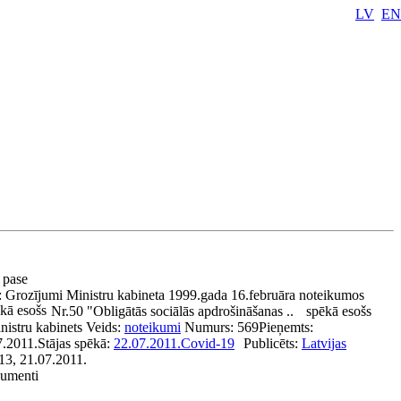
LV
EN
a pase
:
Grozījumi Ministru kabineta 1999.gada 16.februāra noteikumos
kā esošs
Nr.50 "Obligātās sociālās apdrošināšanas ..
spēkā esošs
nistru kabinets
Veids:
noteikumi
Numurs:
569
Pieņemts:
7.2011.
Stājas spēkā:
22.07.2011.
Covid-19
Publicēts:
Latvijas
113, 21.07.2011.
kumenti