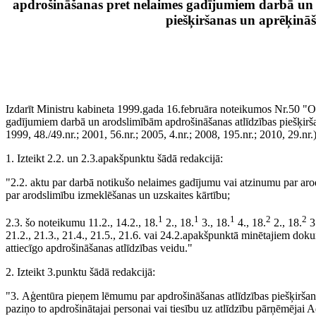
apdrošināšanas pret nelaimes gadījumiem darbā un 
piešķiršanas un aprēķinā
Izdarīt Ministru kabineta 1999.gada 16.februāra noteikumos Nr.50 "Ob
gadījumiem darbā un arodslimībām apdrošināšanas atlīdzības piešķirša
1999, 48./49.nr.; 2001, 56.nr.; 2005, 4.nr.; 2008, 195.nr.; 2010, 29.nr
1. Izteikt 2.2. un 2.3.apakšpunktu šādā redakcijā:
"2.2. aktu par darbā notikušo nelaimes gadījumu vai atzinumu par arod
par arodslimību izmeklēšanas un uzskaites kārtību;
1
1
1
2
2
2.3. šo noteikumu 11.2., 14.2., 18.
2., 18.
3., 18.
4., 18.
2., 18.
3.
21.2., 21.3., 21.4., 21.5., 21.6. vai 24.2.apakšpunktā minētajiem doku
attiecīgo apdrošināšanas atlīdzības veidu."
2. Izteikt 3.punktu šādā redakcijā:
"3. Aģentūra pieņem lēmumu par apdrošināšanas atlīdzības piešķiršanu
paziņo to apdrošinātajai personai vai tiesību uz atlīdzību pārņēmējai 