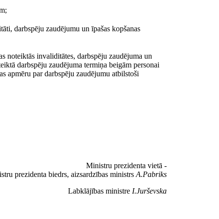
em;
ditāti, darbspēju zaudējumu un īpašas kopšanas
s noteiktās invaliditātes, darbspēju zaudējuma un
teiktā darbspēju zaudējuma termiņa beigām personai
bas apmēru par darbspēju zaudējumu atbilstoši
Ministru prezidenta vietā -
stru prezidenta biedrs, aizsardzības ministrs
A.Pabriks
Labklājības ministre
I.Jurševska