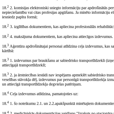
2
18.
2. komisijas elektroniski sniegto informāciju par apdrošinātās per
nepieciešamību vai citas profesijas apgūšanu. Ja minēto informāciju el
iesniedz papīra formā;
2
18.
3. izglītības dokumentiem, kas apliecina profesionālās rehabilit
2
18.
4. maksājuma dokumentiem, kas apliecina attiecīgos izdevumus.
3
18.
Aģentūra apdrošinātajai personai atlīdzina ceļa izdevumus, kas sai
kārtībā:
3
18.
1. izdevumus par braukšanu ar sabiedrisko transportlīdzekli (izņe
attiecīgajā transportlīdzeklī;
3
18.
2. ja ārstniecības iestādi nav iespējams apmeklēt sabiedrisko tra
veselības stāvokļa dēļ, izdevumus par personīgā transportlīdzekļa izm
un attiecīgā transportlīdzekļa degvielas patēriņam.
4
18.
Ceļa izdevumus atlīdzina, pamatojoties uz:
4
18.
1. šo noteikumu 2.1. un 2.2.apakšpunktā minētajiem dokumenti
4
18.
2. medicīniskās dokumentācijas veidlapu "Izraksts no stacionāra 