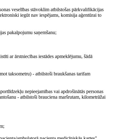
sonas veselības stāvoklim atbilstošas pārkvalifikācijas
ektroniski iegūt nav iespējams, komisija aģentūrai to
ācijas pakalpojumu saņemšanu;
stīti ar ārstniecības iestādes apmeklējumu, šādā
mot taksometru) - atbilstoši braukšanas tarifam
nsportlīdzekļu nepieejamības vai apdrošinātās personas
antošanu - atbilstoši brauciena maršrutam, kilometrāžai
em;
pacienta/ambulatorā pacienta medicīniskās kartes",