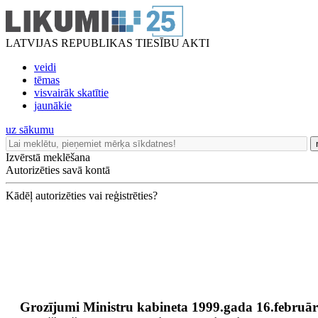
LATVIJAS REPUBLIKAS TIESĪBU AKTI
veidi
tēmas
visvairāk skatītie
jaunākie
uz sākumu
Izvērstā meklēšana
Autorizēties savā kontā
Kādēļ autorizēties vai reģistrēties?
Grozījumi Ministru kabineta 1999.gada 16.februār