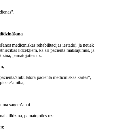
dienas".
tlīdzināšana
anos medicīniskās rehabilitācijas iestādē), ja netiek
stniecības līdzekļiem, kā arī pacienta maksājumus, ja
īdzina, pamatojoties uz:
em;
pacienta/ambulatorā pacienta medicīniskās kartes",
epieciešamība;
ojuma saņemšanai.
ai atlīdzina, pamatojoties uz:
em;