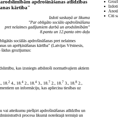
arodslimībām apdrošināšanas atlīdzības
Grozī
Izdot
šanas kārtība"
Anotā
Citi s
Izdoti saskaņā ar likuma
"Par obligāto sociālo apdrošināšanu
pret nelaimes gadījumiem darbā un arodslimībām"
8.pantu un 12.panta otro daļu
ligātās sociālās apdrošināšanas pret nelaimes
nas un aprēķināšanas kārtība" (Latvijas Vēstnesis,
.) šādus grozījumus:
slimību, kas izsniegts atbilstoši normatīvajiem aktiem
2
4
4
7
7
8
, 18.
4., 18.
2., 18.
3., 18.
2., 18.
3., 18.
2.,
mentiem un informāciju, kas apliecina tiesības uz
 vai atteikumu piešķirt apdrošināšanas atlīdzību un
Administratīvā procesa likumā noteiktajā termiņā un