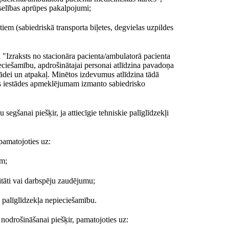
selības aprūpes pakalpojumi;
em (sabiedriskā transporta biļetes, degvielas uzpildes
"Izraksts no stacionāra pacienta/ambulatorā pacienta
ieciešamību, apdrošinātajai personai atlīdzina pavadoņa
tādei un atpakaļ. Minētos izdevumus atlīdzina tādā
bas iestādes apmeklējumam izmanto sabiedrisko
egšanai piešķir, ja attiecīgie tehniskie palīglīdzekļi
pamatojoties uz:
em;
itāti vai darbspēju zaudējumu;
ā palīglīdzekļa nepieciešamību.
nodrošināšanai piešķir, pamatojoties uz: