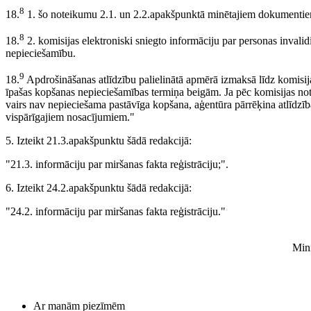
8
18.
1. šo noteikumu 2.1. un 2.2.apakšpunktā minētajiem dokumenti
8
18.
2. komisijas elektroniski sniegto informāciju par personas invali
nepieciešamību.
9
18.
Apdrošināšanas atlīdzību palielinātā apmērā izmaksā līdz komisija
īpašas kopšanas nepieciešamības termiņa beigām. Ja pēc komisijas no
vairs nav nepieciešama pastāvīga kopšana, aģentūra pārrēķina atlīdzī
vispārīgajiem nosacījumiem."
5. Izteikt 21.3.apakšpunktu šādā redakcijā:
"21.3. informāciju par miršanas fakta reģistrāciju;".
6. Izteikt 24.2.apakšpunktu šādā redakcijā:
"24.2. informāciju par miršanas fakta reģistrāciju."
Mini
Ar manām piezīmēm