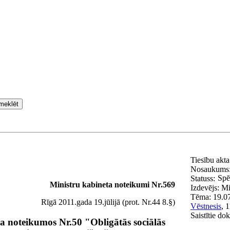
meklēt
Tiesību akt
Nosaukums
Spē
Statuss:
Ministru kabineta noteikumi Nr.569
Izdevējs:
Mi
Tēma:
19.0
Rīgā 2011.gada 19.jūlijā (prot. Nr.44 8.§)
Vēstnesis
, 
Saistītie do
a noteikumos Nr.50 "Obligātās sociālās