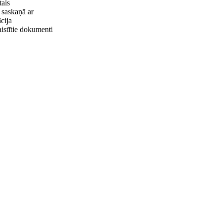
tais
i saskaņā ar
cija
aistītie dokumenti