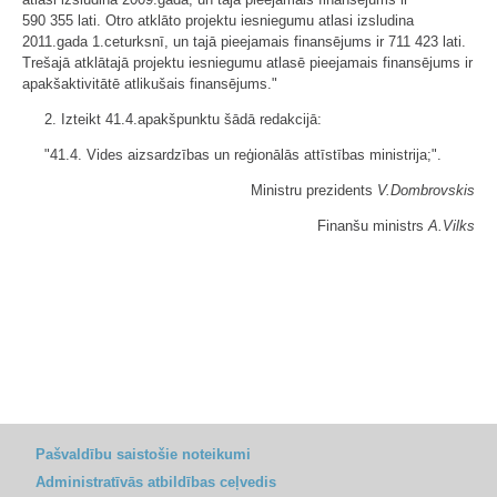
590 355 lati. Otro atklāto projektu iesniegumu atlasi izsludina
2011.gada 1.ceturksnī, un tajā pieejamais finansējums ir 711 423 lati.
Trešajā atklātajā projektu iesniegumu atlasē pieejamais finansējums ir
apakšaktivitātē atlikušais finansējums."
2. Izteikt 41.4.apakšpunktu šādā redakcijā:
"41.4. Vides aizsardzības un reģionālās attīstības ministrija;".
Ministru prezidents
V.Dombrovskis
Finanšu ministrs
A.Vilks
Pašvaldību saistošie noteikumi
Administratīvās atbildības ceļvedis