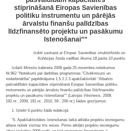
stiprināšanā Eiropas Savienības
politiku instrumentu un pārējās
ārvalstu finanšu palīdzības
līdzfinansēto projektu un pasākumu
īstenošanai""
Izdoti saskaņā ar Eiropas Savienības struktūrfondu un
Kohēzijas fonda vadības likuma 18.panta 10.punktu
Izdarīt Ministru kabineta 2008.gada 25.novembra noteikumos
Nr.962 "Noteikumi par darbības programmas "Cilvēkresursi un
nodarbinātība" papildinājuma 1.5.2.2.3.apakšaktivitāti "Atbalsts
pašvaldībām kapacitātes stiprināšanā Eiropas Savienības politiku
instrumentu un pārējās ārvalstu finanšu palīdzības līdzfinansēto
projektu un pasākumu īstenošanai"" (Latvijas Vēstnesis, 2008,
192.nr.; 2009, 191.nr.; 2010, 59., 206.nr.) šādus grozījumus:
1. Izteikt 6.punktu šādā redakcijā:
"6. Apakšaktivitātes īstenošanas laikā atklāta projektu iesniegumu
atlase notiek vismaz trīs reizes. Pirmo atklāto projektu iesniegumu
atlasi izsludina 2009.gadā, un tajā pieejamais finansējums ir