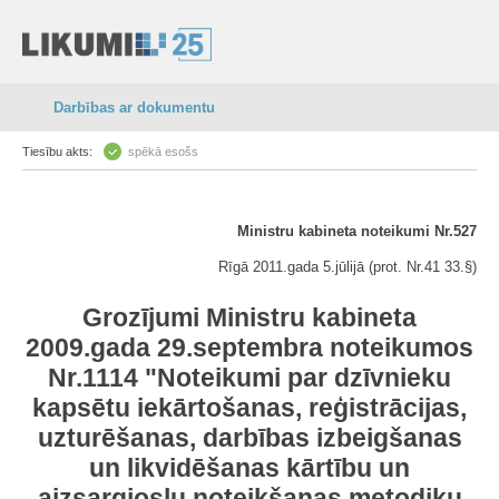
Darbības ar dokumentu
Tiesību akts:
spēkā esošs
Ministru kabineta noteikumi Nr.527
Rīgā 2011.gada 5.jūlijā (prot. Nr.41 33.§)
Grozījumi Ministru kabineta
2009.gada 29.septembra noteikumos
Nr.1114 "Noteikumi par dzīvnieku
kapsētu iekārtošanas, reģistrācijas,
uzturēšanas, darbības izbeigšanas
un likvidēšanas kārtību un
aizsargjoslu noteikšanas metodiku