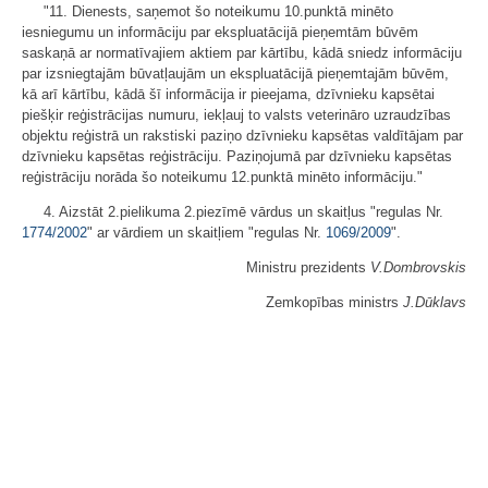
"11. Dienests, saņemot šo noteikumu 10.punktā minēto
iesniegumu un informāciju par ekspluatācijā pieņemtām būvēm
saskaņā ar normatīvajiem aktiem par kārtību, kādā sniedz informāciju
par izsniegtajām būvatļaujām un ekspluatācijā pieņemtajām būvēm,
kā arī kārtību, kādā šī informācija ir pieejama, dzīvnieku kapsētai
piešķir reģistrācijas numuru, iekļauj to valsts veterināro uzraudzības
objektu reģistrā un rakstiski paziņo dzīvnieku kapsētas valdītājam par
dzīvnieku kapsētas reģistrāciju. Paziņojumā par dzīvnieku kapsētas
reģistrāciju norāda šo noteikumu 12.punktā minēto informāciju."
4. Aizstāt 2.pielikuma 2.piezīmē vārdus un skaitļus "regulas Nr.
1774/2002
" ar vārdiem un skaitļiem "regulas Nr.
1069/2009
".
Ministru prezidents
V.Dombrovskis
Zemkopības ministrs
J.Dūklavs