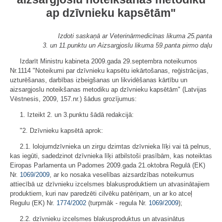
ap dzīvnieku kapsētām"
Izdoti saskaņā ar Veterinārmedicīnas likuma 25.panta
3. un 11.punktu un Aizsargjoslu likuma 59.panta pirmo daļu
Izdarīt Ministru kabineta 2009.gada 29.septembra noteikumos
Nr.1114 "Noteikumi par dzīvnieku kapsētu iekārtošanas, reģistrācijas,
uzturēšanas, darbības izbeigšanas un likvidēšanas kārtību un
aizsargjoslu noteikšanas metodiku ap dzīvnieku kapsētām" (Latvijas
Vēstnesis, 2009, 157.nr.) šādus grozījumus:
1. Izteikt 2. un 3.punktu šādā redakcijā:
"2. Dzīvnieku kapsētā aprok:
2.1. lolojumdzīvnieka un zirgu dzimtas dzīvnieka līķi vai tā pelnus,
kas iegūti, sadedzinot dzīvnieka līķi atbilstoši prasībām, kas noteiktas
Eiropas Parlamenta un Padomes 2009.gada 21.oktobra Regulā (EK)
Nr.
1069/2009
, ar ko nosaka veselības aizsardzības noteikumus
attiecībā uz dzīvnieku izcelsmes blakusproduktiem un atvasinātajiem
produktiem, kuri nav paredzēti cilvēku patēriņam, un ar ko atceļ
Regulu (EK) Nr.
1774/2002
(turpmāk - regula Nr.
1069/2009
);
2.2. dzīvnieku izcelsmes blakusproduktus un atvasinātus