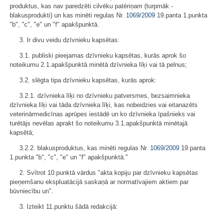
produktus, kas nav paredzēti cilvēku patēriņam (turpmāk -
blakusprodukti) un kas minēti regulas Nr.
1069/2009
19.panta 1.punkta
"b", "c", "e" un "f" apakšpunktā.
3. Ir divu veidu dzīvnieku kapsētas:
3.1. publiski pieejamas dzīvnieku kapsētas, kurās aprok šo
noteikumu 2.1.apakšpunktā minētā dzīvnieka līķi vai tā pelnus;
3.2. slēgta tipa dzīvnieku kapsētas, kurās aprok:
3.2.1. dzīvnieka līķi no dzīvnieku patversmes, bezsaimnieka
dzīvnieka līķi vai tāda dzīvnieka līķi, kas nobeidzies vai eitanazēts
veterinārmedicīnas aprūpes iestādē un ko dzīvnieka īpašnieks vai
turētājs nevēlas aprakt šo noteikumu 3.1.apakšpunktā minētajā
kapsētā;
3.2.2. blakusproduktus, kas minēti regulas Nr.
1069/2009
19.panta
1.punkta "b", "c", "e" un "f" apakšpunktā."
2. Svītrot 10.punktā vārdus "akta kopiju par dzīvnieku kapsētas
pieņemšanu ekspluatācijā saskaņā ar normatīvajiem aktiem par
būvniecību un".
3. Izteikt 11.punktu šādā redakcijā: