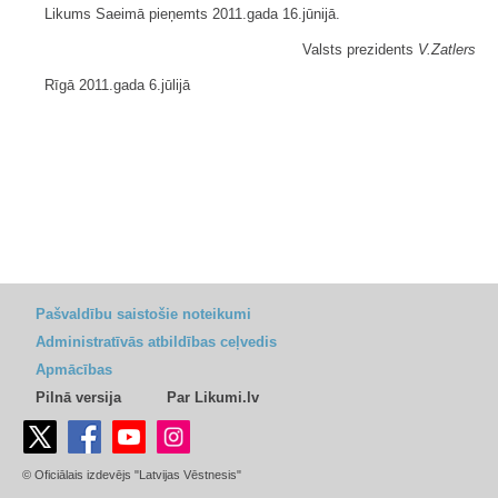
Likums Saeimā pieņemts 2011.gada 16.jūnijā.
Valsts prezidents
V.Zatlers
Rīgā 2011.gada 6.jūlijā
Pašvaldību saistošie noteikumi
Administratīvās atbildības ceļvedis
Apmācības
Pilnā versija
Par Likumi.lv
© Oficiālais izdevējs "Latvijas Vēstnesis"